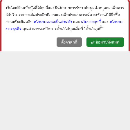
ราคา ฿
150
ราคา ฿
120
ลดเหลือ ฿
113
ลดเหลือ ฿
96
24
%
20
%
เว็บไซต์ร้านเก็ทบุ๊คกี้ใช้คุกกี้และมีนโยบายการรักษาข้อมูลส่วนบุคคล เพื่อการ
ลด
ลด
shopping_cart
shopping_cart
ให้บริการอย่างเต็มประสิทธิภาพและเพื่อประสบการณ์การใช้งานที่ดียิ่งขึ้น
อ่านเพิ่มเติมคลิก
นโยบายความเป็นส่วนตัว
และ
นโยบายคุกกี้
และ
นโยบาย
ทางธุรกิจ
คุณสามารถแก้ไขการตั้งค่าได้ทุกเมื่อที่ "ตั้งค่าคุกกี้"
หน้าแรก
ตะกร้า (
0
)
เมนูลูกค้า
home
shopping_basket
face
ตั้งค่าคุกกี้
✔️ ยอมรับทั้งหมด
ยิว - ม.ร.ว.คึกฤทธิ์ ปราโมช
ส่วนหนึ่งจากความงดงาม
ของหน้าประวัติศาสตร์ออ
ตโตมาน - อูรคาน มุฮัม
ราคา ฿
650
ราคา ฿
600
หมัด อาลี
ลดเหลือ ฿
390
ลดเหลือ ฿
360
40
%
40
%
ลด
ลด
shopping_cart
shopping_cart