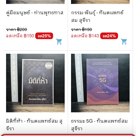
คู่มือมนุษย์ - ท่านพุทธทาส
กรรม-พันธุ์ - ทันตแพทย์
สม สุจีรา
ราคา ฿
200
ราคา ฿
190
ลดเหลือ ฿
150
ลดเหลือ ฿
143
25
%
24
%
ลด
ลด
shopping_cart
shopping_cart
มิติที่ห้า - ทันตแพทย์สม สุ
ธรรมะ 5G - ทันตแพทย์สม
จีรา
สุจีรา