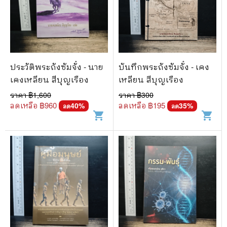
ประวัติพระถังซัมจั๋ง - นาย
บันทึกพระถังซัมจั๋ง - เคง
เคงเหลียน สีบุญเรือง
เหลียน สีบุญเรือง
ราคา ฿
1,600
ราคา ฿
300
ลดเหลือ ฿
960
ลดเหลือ ฿
195
40
%
35
%
ลด
ลด
shopping_cart
shopping_cart