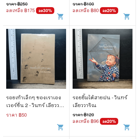
Lowndes
ราคา ฿
250
ราคา ฿
100
ลดเหลือ ฿
175
ลดเหลือ ฿
80
30
%
20
%
ลด
ลด
shopping_cart
shopping_cart
รอยเท้าเล็กๆ ของเราเอง
รอยยิ้มใต้สายฝน - วินทร์
เวอร์ชั่น 2 - วินทร์ เลียววา
เลียววาริณ
ริณ
ราคา ฿
50
ราคา ฿
120
ลดเหลือ ฿
96
20
%
ลด
shopping_cart
shopping_cart