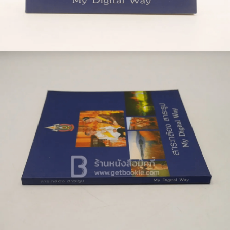
🐲 หนังสือเด็ก
📕 นิตยสาร
🌎 International Books
🎲 Board Game
📅 สินค้าอื่นๆ