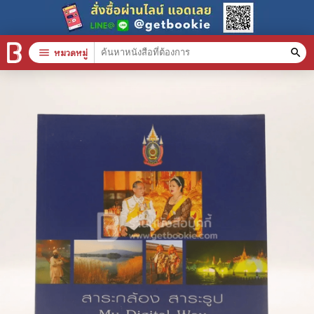
menu
หมวดหมู่
search
หมวดหมู่สินค้า
clear
หนังสือทั้งหมด
stars
สินค้าใช้เฉพาะแต้มเท่านั้น
📚 หนังสือทั่วไป
🦄 วรรณกรรม นิยาย เรื่องสั้น
🎓 การศึกษา
😼 หนังสือการ์ตูน