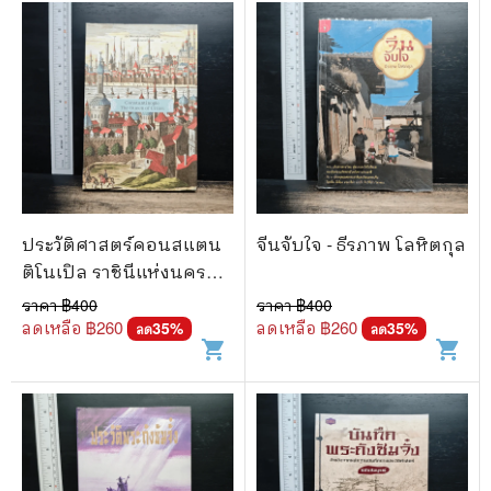
ประวัติศาสตร์คอนสแตน
จีนจับใจ - ธีรภาพ โลหิตกุล
ติโนเปิล ราชินีแห่งนครทั้ง
มวล - ชาครีย์นรทิพย์ เสวิ
ราคา ฿
400
ราคา ฿
400
กุล
ลดเหลือ ฿
260
ลดเหลือ ฿
260
35
%
35
%
ลด
ลด
shopping_cart
shopping_cart