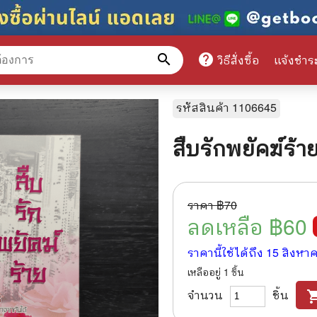
search
help
วิธีสั่งซื้อ
แจ้งชำร
หมวดหมู่สินค้า
รหัสสินค้า
1106645
สืบรักพยัคฆ์ร้า
ศึกษา
📕 นิตยสาร
มาย
📺 เรื่องย่อละครโทรทัศน์
ราคา ฿
70
าศาสตร์
นิตยสารดารารุ่นเก่า
ลดเหลือ ฿
60
แพทย์
แฟนคลับดารา
ราคานี้ใช้ได้ถึง
15 สิงหา
เหลืออยู่
1
ชิ้น
ู่มือเตรียมสอบราชการ
เรื่องย่อซีรี่ย์ต่างประเทศ
จำนวน
ชิ้น
shopping
สือเรียน
🌍 ทั่วไปและวาไรตี้