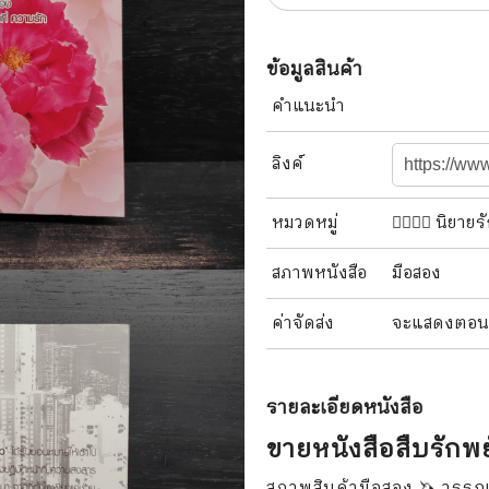
แนะแนวการศึกษา
🤡 เรื่องสั้น ขำขัน
กษาและการสอน
🎨 ศิลปะและการออกแบบ
ข้อมูลสินค้า
คำแนะนำ
🎸 ดนตรี
สือการ์ตูน
🩱 แฟชั่น
ลิงค์
ตูนชุด
🔭 วิทยาศาสตร์
หมวดหมู่
❤️‍🔥❤️‍🔥 นิยา
ตูนเล่มเดียวจบ
🕰️ ประวัติศาสตร์
สภาพ
หนังสือ
มือสอง
การ์ตูนวาย การ์ตูนยูริ
⛪ ศาสนา
ค่าจัดส่ง
จะแสดงตอนสั่
์ตูนยุคเก่า
🏙️ การเมือง
 โรแมนติก
⚽ กีฬา
รายละเอียด
หนังสือ
า ชีวิต เรื่องจริง
🎞️ ภาพยนตร์
ขายหนังสือสืบรักพย
สยองขวัญ ระทึกขวัญ
โมเดล
สภาพสินค้ามือสอง 🦄 วรรณกรร