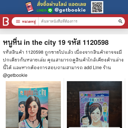
menu
หมวดหมู่
search
หมวดหมู่สินค้า
clear
หนูหิ่น in the city 19
รหัส
1120598
รหัสสินค้า
1120598
ถูกขายไปแล้ว เนื่องจากสินค้าอาจจะมี
ปกเดียวกันหลายเล่ม คุณสามารถดูสินค้าใกล้เคียงด้านล่าง
หนังสือทั้งหมด
นี้ได้ และหากต้องการสอบถามสามารถ add Line ร้าน
stars
สินค้าใช้เฉพาะแต้มเท่านั้น
@getbookie
📚 หนังสือทั่วไป
🦄 วรรณกรรม นิยาย เรื่องสั้น
🎓 การศึกษา
😼 หนังสือการ์ตูน