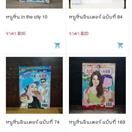
🐲 หนังสือเด็ก
บวมน้ำ
📕 นิตยสาร
หนูหิ่น in the city 10
หนูหิ่นอินเตอร์ ฉบับที่ 84
🌎 International Books
ราคา ฿
30
ราคา ฿
20
🎲 Board Game
shopping_cart
shopping_cart
📅 สินค้าอื่นๆ
หนูหิ่นอินเตอร์ ฉบับที่ 74
หนูหิ่นอินเตอร์ ฉบับที่ 169