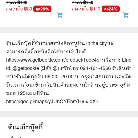
ราคา ฿
100
ราคา ฿
150
ลดเหลือ ฿
80
ลดเหลือ ฿
113
20
%
24
%
ลด
ลด
shopping_cart
shopping_cart
ร้านเก็ทบุ๊คกี้จำหน่ายหนังสือ
หนูหิ่น in the city 19
สามารถสั่งซื้อหนังสือได้ทางเว็บไซต์
https://www.getbookie.com/product/1odc4ol
หรือทาง Line
id: @getbookie (มีตัว @) หรือโทร 094-161-4566 รับสินค้า
หน้าร้านได้ทุกวัน 09.00 - 20.00 น. กรุณาสอบถามและนัด
วันเวลาก่อนเข้ามารับสินค้านะคะ หน้าร้านอยู่ประชาอุทิศ
ซอย 125
แผนที่ร้าน
https://goo.gl/maps/yJUnCYEhrYH95JoX7
ร้านเก็ทบุ๊คกี้