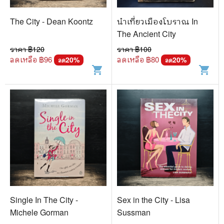
The City - Dean Koontz
นำเที่ยวเมืองโบราณ In
The Ancient City
ราคา ฿
120
ราคา ฿
100
ลดเหลือ ฿
96
ลดเหลือ ฿
80
20
%
20
%
ลด
ลด
shopping_cart
shopping_cart
Single In The City -
Sex in the City - Lisa
Michele Gorman
Sussman