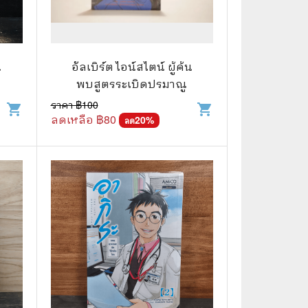
🌠 Astrology
⛪ Religion
น
อัลเบิร์ต ไอน์สไตน์ ผู้ค้น
🧏‍♀️ Languages
พบสูตรระเบิดปรมาณู
🪐 Science & Math
ราคา ฿
100
shopping_cart
shopping_cart
ลดเหลือ ฿
80
20
%
ลด
🏋️‍♂️ Health and Well-Being
🤳 Social Science
😊 Self-Enrichment
👔 Business and Economics
🖥️ Computers & Technology
🧑‍🏫 Education & Teaching
🎶 Music & Movie