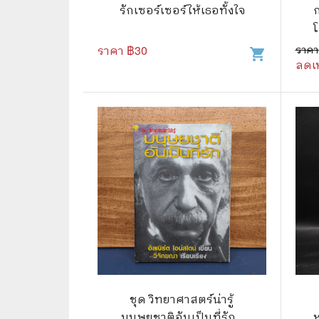
🦄 วรรณกรรม นิยาย เรื่องสั้น
👩 สนพ
รักเซอร์เซอร์ให้เธอทั้งใจ
ก
โ
🐇 เรื่องสั้น
☘️ สนพ.
ค
ราคา ฿
30
ราคา
shopping_cart
🛖 วรรณคดีไทย นิทานพื้นบ้าน
🔵 สนพ
ลดเ
👩‍🦳 นิยายไทยรุ่นเก่า
🏳️‍🌈 ส
🏵️ บทกวี บทกลอน
🟩 สน
🏞️ นิยายภาพ
☀️ สนพ.
👨‍❤️‍👨 นิยายวาย นิยายยูริ
🟦 สนพ.
✍️ นิยายฟิคชั่น
⭕ สนพ.
🌏 นิยายแปล
🔴 สนพ
🏰 วรรณกรรมเยาวชน
🔲 สนพ
🦄 แฟนตาซี
💜 สนพ
ชุด วิทยาศาสตร์น่ารู้
มนุษยชาติอันเป็นที่รัก -
ห
🛸 ไซไฟ วิทยาศาสตร์
การ์ตู