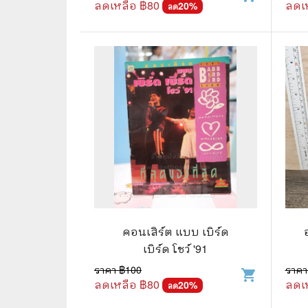
ลดเหลือ ฿
80
ลดเ
20
%
ลด
⛺ ผจญภัย
😀 ตลก สนุกสนาน
นิยาย วรรณกรรม
คอนเสิร์ต แบบ เบิร์ด
เบิร์ด โชว์ '91
ราคา ฿
100
ราคา
shopping_cart
ลดเหลือ ฿
80
ลดเ
20
%
ลด