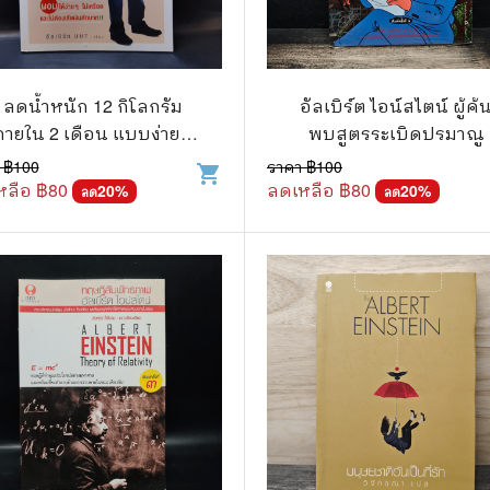
แนะแนวการศึกษา
🤡 เรื่องสั้น ขำขัน
กษาและการสอน
🎨 ศิลปะและการออกแบบ
ลดน้ำหนัก 12 กิโลกรัม
อัลเบิร์ต ไอน์สไตน์ ผู้ค้
🎸 ดนตรี
ภายใน 2 เดือน แบบง่ายๆ
พบสูตรระเบิดปรมาณู
สือการ์ตูน
🩱 แฟชั่น
สไตล์อัลเบิร์ท UHT -
 ฿
100
ราคา ฿
100
shopping_cart
ัลเบิร์ท เดมอน (อัลเบิร์ท
หลือ ฿
80
ลดเหลือ ฿
80
20
%
20
%
ลด
ลด
ตูนชุด
🔭 วิทยาศาสตร์
UHT), ฐิติขวัญ เหลี่ยมศิริ
วัฒนา
ตูนเล่มเดียวจบ
🕰️ ประวัติศาสตร์
การ์ตูนวาย การ์ตูนยูริ
⛪ ศาสนา
์ตูนยุคเก่า
🏙️ การเมือง
 โรแมนติก
⚽ กีฬา
า ชีวิต เรื่องจริง
🎞️ ภาพยนตร์
สยองขวัญ ระทึกขวัญ
โมเดล