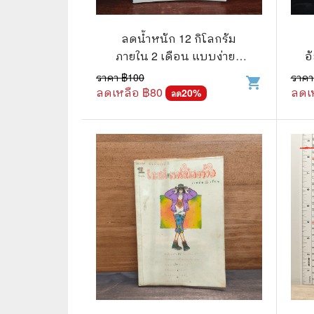
🛸 วิทยาศาสตร์ คณิตศาสตร์
🐾 เกี่ย
🌾 พืช สัตว์
🎻 การ
ลดน้ำหนัก 12 กิโลกรัม
ภายใน 2 เดือน แบบง่ายๆ
อ
🥘 อาหาร สุขภาพ ความงาม
🍳 การ
สไตล์อัลเบิร์ท UHT -
ราคา ฿
100
ราคา
shopping_cart
อัลเบิร์ท UHT
ลดเหลือ ฿
80
ลดเ
👪 ครอบครัว การเลี้ยงลูก
20
%
🕵️‍♀️ 
ลด
🏡 บ้านและสวน
🎸 ดนตรี ภาพยนตร์
⚽ การ์
⚽ กีฬา เกม
😀 ตล
👸 นางงาม
🔮 แฟน
🖥️ คอมพิวเตอร์ เทคโนโลยี
🧗‍♂️ ผจ
หนังสือทั่วไป พ็อกเก็ตบุ๊ค
👽 ไซไฟ
☠️ การ์