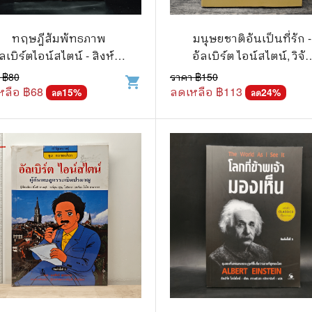
วกับสัตว์
Gossip ดารา
์ตูนดนตรี
👙 เซ็กซี่
ทฤษฎีสัมพัทธภาพ
มนุษยชาติอันเป็นที่รัก -
ัลเบิร์ตไอน์สไตน์ - สิงห์คำ
อัลเบิร์ต ไอน์สไตน์, วิจั
์ตูนทำอาหาร
วัยรุ่น
โต๊ะงาม
ขณา
 ฿
80
ราคา ฿
150
shopping_cart
หลือ ฿
68
ลดเหลือ ฿
113
สืบสวน สอบสวน
15
%
🥘 อาหาร
24
%
ลด
ลด
⚔️ ต่อสู้ แอ๊คชั่น
💄 สุขภาพและความงาม
ตูนกีฬา
🏠 แต่งบ้าน
ก
🧳 ท่องเที่ยว
ตาซี
คู่มือเฉลยเกม
ญภัย ท่องเที่ยว
เกษตรและธรรมชาติ
แม่และเด็ก
ตูนผีไทย
ภาษาศาสตร์