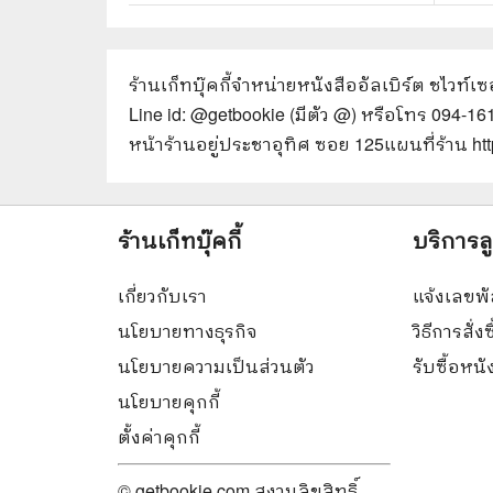
ร้านเก็ทบุ๊คกี้จำหน่ายหนังสือ
อัลเบิร์ต ชไวท์
Line id: @getbookie (มีตัว @) หรือโทร 094-1
หน้าร้านอยู่ประชาอุทิศ ซอย 125
แผนที่ร้าน h
ร้านเก็ทบุ๊คกี้
บริการล
เกี่ยวกับเรา
แจ้งเลขพั
นโยบายทางธุรกิจ
วิธีการสั่งซ
นโยบายความเป็นส่วนตัว
รับซื้อหน
นโยบายคุกกี้
ตั้งค่าคุกกี้
© getbookie.com สงวนลิขสิทธิ์