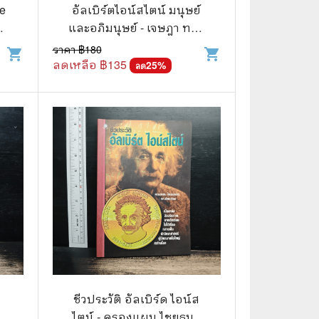
⚽ Sports
he
อัลเบิร์ตไอน์สไตน์ มนุษย์
์ต
และอภิมนุษย์ - เจษฎา ทอง
รุ่งโรจน์
ราคา ฿
180
shopping_cart
shopping_cart
🎲 Board Game
ลดเหลือ ฿
135
25
%
ลด
2️⃣ Used Board Game บอร์ดเกมมือ
สอง
🎉 Party
🧠 Strategy
🪅 Family
♟️ Abstract
บอร์ดเกมแปลไทย
บอร์ดเกมโดยคนไทย
🎴 Card Sleeves ซองใส่การ์ด
ชีวประวัติ อัลเบิร์ด ไอน์ส
ไตน์ - ครองแผน ไชยธนะ
Board Game