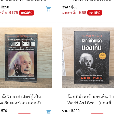
เบิร์ต
 ฿
250
ราคา ฿
80
shopping_cart
แก๊ก
หลือ ฿
175
ลดเหลือ ฿
68
30
%
15
%
ลด
ลด
การ์ตูนภาษาญี่ปุ่น
BOXSET การ์ตูน
การ์ตูน
สือเด็ก
รู้สำหรับเด็ก
าน
นักวิทยาศาสตร์ผู้เป็น
โลกที่ข้าพเจ้ามองเห็น T
ัจฉริยะของโลก แอลเบิร์ต
World As I See It (ปกแข็ง)
ไอน์สไตน์
อัลเบิร์ต ไอน์สไตน์
 ฿
70
ราคา ฿
200
shopping_cart