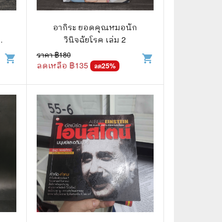
🧒 Children's Books
👪 Family and Relationships
อากิระ ยอดคุณหมอนัก
ก
วินิจฉัยโรค เล่ม 2
🐕‍🦺 Animals
ราคา ฿
180
shopping_cart
shopping_cart
ลดเหลือ ฿
135
🏛️ Politics & Government
25
%
ลด
⚙️ Engineering & Transportation
⚖️ Law
👤 Biography
🍸 Food and Drink
💃 Hobbies and Collectibles
🖋️ Literature and Fiction
🧳 Travel Literature