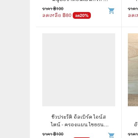
อัลเบิร์ต ไอน์สไตน์
ราคา ฿
100
ราคา
shopping_cart
🌟 นิยายไลท์โนเวล
การ์ตูน
ลดเหลือ ฿
80
ลดเ
20
%
ลด
🏺 อิงประวัติศาสตร์
หนังสือ
🏮 นิยายจีน
กล่อง 
🌞 นิยายแจ่มใส
หนังสือ
❤️ รัก โรแมนติก
❤️‍🔥❤️‍🔥 นิยายรัก ราคาถูกสุด
🐲 หนัง
💀 ผี สยองขวัญ ระทึกขวัญ
🪐 ความ
🎭 ดราม่า ชีวิต
🐲 นิท
🌔 ลึกลับ
ชีวประวัติ อัลเบิร์ด ไอน์ส
🔍 สืบสวน สอบสวน
ไตน์ - ครองแผน ไชยธนะ
อ
สาร
ราคา ฿
100
ราคา
⚔️ แอ็คชั่น ต่อสู้
shopping_cart