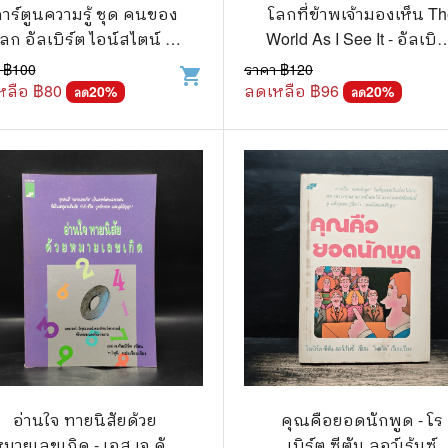
.ยอดธิดา
ไอทีและเทคโนโลยี
าร์ตูนความรู้ ชุด คนของ
โลกที่ข้าพเจ้ามองเห็น T
ลก อัลเบิร์ต ไอน์สไตน์ ผู้
World As I See It - อัลเบิร
รักพิมพ์ Luckpim
นิตยสารเก่าราคาถูก
้นพบสูตรระเบิดปรมาณู -
ไอน์สไตน์
 ฿
100
ราคา ฿
120
shopping_cart
.Phoenix Next
นางงามและการประกวด
ฮิโตชิ ทาเคอุจิ
หลือ ฿
80
ลดเหลือ ฿
96
20
%
20
%
ลด
ลด
นพ.หมึกจีน
พ.บงกช
วิบูลย์กิจ
เนชั่น
สยามอินเตอร์
.บูรพัฒน์
.Zenshu
.Bly
อ่านใจ ทายนิสัยด้วย
คุณคือยอดนักพูด - โร
มายเลขเกิด - เอส.เจ.คัล
เบิร์ต ซีตัน ลอว์เร้นซ์
นรายเดือน รายสัปดาห์