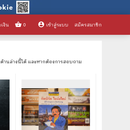
shopping_basket
account_circle
ะเงิน
0
เข้าสู่ระบบ
สมัครสมาชิก
clear
งด้านล่างนี้ได้ และหากต้องการสอบถาม
🌎 International Books
🎨 Art and Design
🤹‍♀️ Humor & Entertainment
🏝️ Survival & Emergency
Preparedness
🦸‍♂️ Comics & Graphic Novels
🏺 Historical & Political