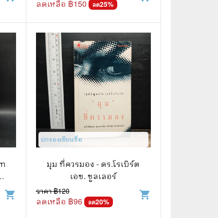
ลดเหลือ ฿
150
25
%
ลด
ปกรองเขียนชื่อ
าท
มุม ที่ควรมอง - ดร.โรเบิร์ต
์
เอช. ชูลเลอร์
ราคา ฿
120
shopping_cart
shopping_cart
ลดเหลือ ฿
96
20
%
ลด