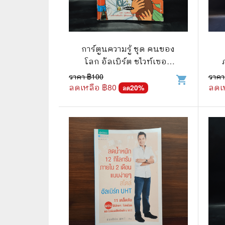
📜 ประวัติศาสตร์
👩‍🏫 
👤 ประวัติบุคคล ประสบการณ์ชีวิต
การศึ
การ์ตูนความรู้ ชุด คนของ
🌠 โหราศาสตร์ การทำนาย
โลก อัลเบิร์ต ชไวท์เซอร์
☸️ ธรรมะ ศาสนา ปรัชญา
😼 หนัง
คุณหมอนักบุญ
ราคา ฿
100
ราคา
shopping_cart
อ
ลดเหลือ ฿
80
ลดเ
20
%
ลด
🏙️ การเมือง สังคมศาสตร์
📚 การ์
🪦 งานศพ อนุสรณ์ต่างๆ
📗 การ์
🧳 ท่องเที่ยว ประสบการณ์ท่องเที่ยว
👨‍❤️‍👨 
💃 งานอดิเรก อาชีพ
🕰️ การ
สารคดี
❤️ รัก
🌎 สารคดี ความรู้รอบตัว
🎭 ดราม่
💎 เพชร พลอย อัญมณี
💀 ผี 