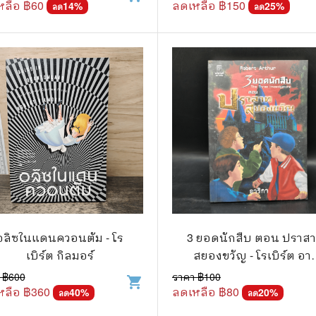
หลือ ฿
60
ลดเหลือ ฿
150
14
%
25
%
ลด
ลด
อลิซในแดนควอนตัม - โร
3 ยอดนักสืบ ตอน ปราส
เบิร์ต กิลมอร์
สยองขวัญ - โรเบิร์ต อาร
เธอร์
 ฿
600
ราคา ฿
100
shopping_cart
หลือ ฿
360
ลดเหลือ ฿
80
40
%
20
%
ลด
ลด