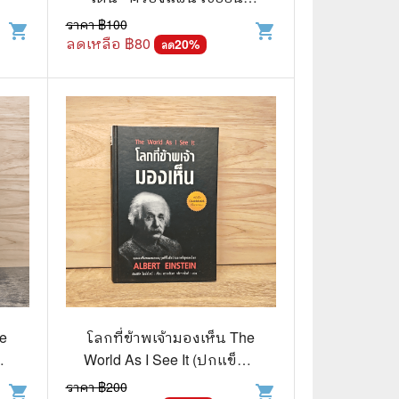
สาร
ราคา ฿
100
shopping_cart
shopping_cart
ลดเหลือ ฿
80
20
%
ลด
📅 สินค้าอื่นๆ
📒 สมุดบันทึก
🎥 ของสะสมจากหนังและการ์ตูน
📅 ปฏิทินเก่า
อื่นๆ
he
โลกที่ข้าพเจ้ามองเห็น The
 -
World As I See It (ปกแข็ง) -
อัลเบิร์ต ไอน์สไตน์
ราคา ฿
200
shopping_cart
shopping_cart