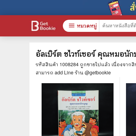
menu
หมวดหมู่
อัลเบิร์ต ชไวท์เซอร์ คุณหมอนัก
รหัสสินค้า
1008284
ถูกขายไปแล้ว เนื่องจากส
หนังสือทั้งหมด
🎓 การ
สามารถ add Line ร้าน @getbookie
stars
สินค้าใช้เฉพาะแต้มเท่านั้น
⚖️ กฎห
💬 ภาษ
📚 หนังสือทั่วไป
💉 การ
😁 จิตวิทยา พัฒนาตนเอง
👮‍♀️ ค
👔 ธุรกิจ เศรษฐศาสตร์
🏫 หนัง