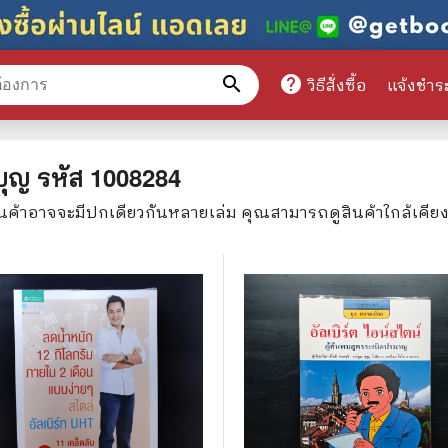
search
help
วิธีสั่งซื้อ
แจ้งชำร
หมวดหมู่สินค้า
บุญ
รหัส
1008284
ินค้าอาจจะมีปกเดียวกันหลายเล่ม คุณสามารถดูสินค้าใกล้เคีย
ศึกษา
📕 นิตยสาร
มาย
📺 เรื่องย่อละครโทรทัศน์
าศาสตร์
นิตยสารดารารุ่นเก่า
แพทย์
แฟนคลับดารา
ู่มือเตรียมสอบราชการ
เรื่องย่อซีรี่ย์ต่างประเทศ
สือเรียน
🌍 ทั่วไปและวาไรตี้