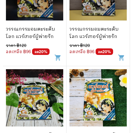
🐲 หนังสือเด็ก
📕 นิตยสาร
🌎 International Books
วรรณกรรมอมตะระดับ
วรรณกรรมอมตะระดับ
🎲 Board Game
โลก แวร์เทอร์ผู้พ่ายรัก
โลก แวร์เทอร์ผู้พ่ายรัก
ราคา ฿
120
ราคา ฿
120
📅 สินค้าอื่นๆ
ลดเหลือ ฿
96
ลดเหลือ ฿
96
20
%
20
%
ลด
ลด
shopping_cart
shopping_cart