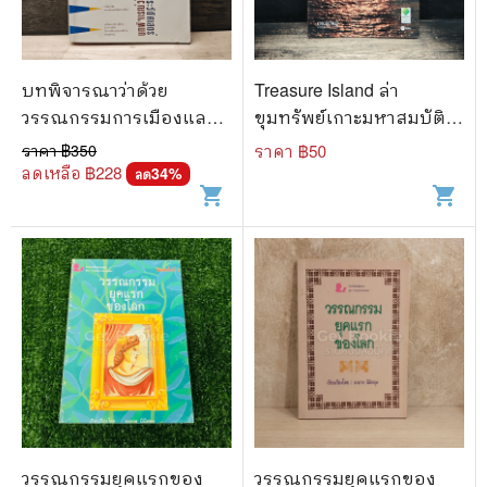
บทพิจารณาว่าด้วย
Treasure Island ล่า
วรรณกรรมการเมืองและ
ขุมทรัพย์เกาะมหาสมบัติ -
ประวัติศาสตร์ - สมบัติ
Robert Louis Stevenson
ราคา ฿
350
ราคา ฿
50
จันทรวงศ์
ลดเหลือ ฿
228
34
%
ลด
shopping_cart
shopping_cart
วรรณกรรมยุคแรกของ
วรรณกรรมยุคแรกของ