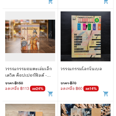
shopping_cart
shopping_cart
วรรณกรรมอมตะเล่มเล็ก
วรรณกรรมโลกโนเบล
เดวิด ค็อปเปอร์ฟิลด์ -
ชาร์ล ดิคเก้นส์
ราคา ฿
150
ราคา ฿
70
ลดเหลือ ฿
113
ลดเหลือ ฿
60
24
%
14
%
ลด
ลด
shopping_cart
shopping_cart