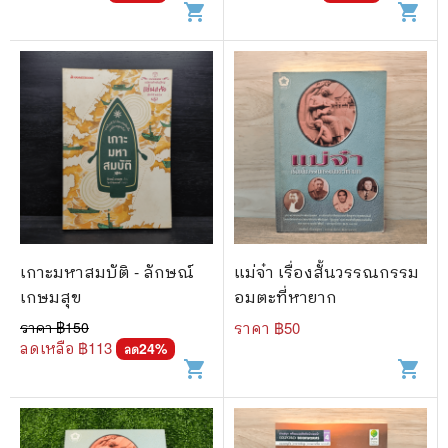
shopping_cart
shopping_cart
เกาะมหาสมบัติ - ลักษณ์
แม่จ๋า เรื่องสั้นวรรณกรรม
เกษมสุข
อมตะที่หายาก
ราคา ฿
150
ราคา ฿
50
ลดเหลือ ฿
113
24
%
ลด
shopping_cart
shopping_cart