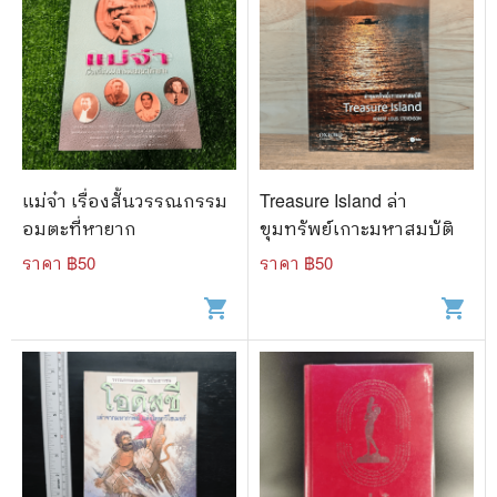
แม่จ๋า เรื่องสั้นวรรณกรรม
Treasure Island ล่า
อมตะที่หายาก
ขุมทรัพย์เกาะมหาสมบัติ
ราคา ฿
50
ราคา ฿
50
shopping_cart
shopping_cart