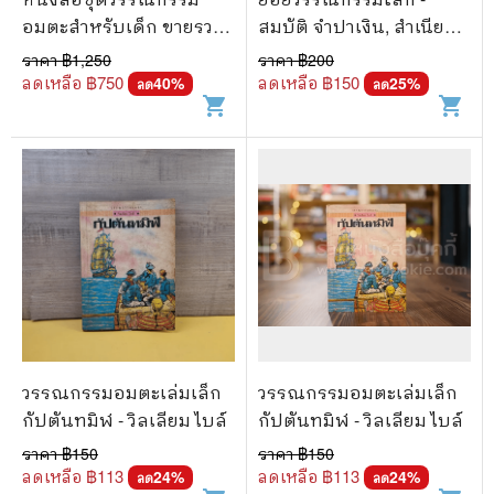
อมตะสำหรับเด็ก ขายรวม
สมบัติ จำปาเงิน, สำเนียง
15 เล่ม
มณีกาญจน์
ราคา ฿
1,250
ราคา ฿
200
ลดเหลือ ฿
750
ลดเหลือ ฿
150
40
%
25
%
ลด
ลด
shopping_cart
shopping_cart
วรรณกรรมอมตะเล่มเล็ก
วรรณกรรมอมตะเล่มเล็ก
กัปตันทมิฬ - วิลเลียม ไบล์
กัปตันทมิฬ - วิลเลียม ไบล์
ราคา ฿
150
ราคา ฿
150
ลดเหลือ ฿
113
ลดเหลือ ฿
113
24
%
24
%
ลด
ลด