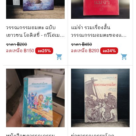
วรรณกรรมอมตะ ฉบับ
แม่จ๋า รวมเรื่องสั้น
เยาวชน โอดิสซี่ - กวีโฮเม
วรรณกรรมอมตะของแผ่น
อร์
ดิน
ราคา ฿
200
ราคา ฿
450
ลดเหลือ ฿
150
ลดเหลือ ฿
293
25
%
34
%
ลด
ลด
shopping_cart
shopping_cart
หนังสือชุดวรรณกรรม
ย่อยวรรณกรรมโลก -