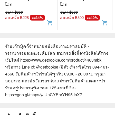
โลก
โลก
ราคา ฿
350
ราคา ฿
500
ลดเหลือ ฿
228
ลดเหลือ ฿
300
34
%
40
%
ลด
ลด
shopping_cart
shopping_cart
ร้านเก็ทบุ๊คกี้จำหน่ายหนังสือ
เกาะมหาสมบัติ -
วรรณกรรมอมตะระดับโลก
สามารถสั่งซื้อหนังสือได้ทาง
เว็บไซต์
https://www.getbookie.com/product/4463mbk
หรือทาง Line id: @getbookie (มีตัว @) หรือโทร 094-161-
4566 รับสินค้าหน้าร้านได้ทุกวัน 09.00 - 20.00 น. กรุณา
สอบถามและนัดวันเวลาก่อนเข้ามารับสินค้านะคะ หน้า
ร้านอยู่ประชาอุทิศ ซอย 125
แผนที่ร้าน
https://goo.gl/maps/yJUnCYEhrYH95JoX7