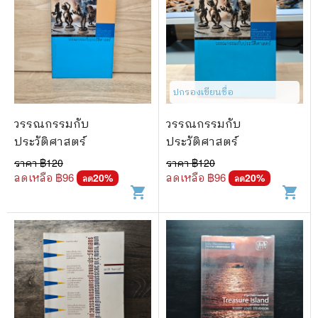
ปกรองเขียนชื่อ
วรรณกรรมกับ
วรรณกรรมกับ
ประวัติศาสตร์
ประวัติศาสตร์
ราคา ฿
120
ราคา ฿
120
ลดเหลือ ฿
96
ลดเหลือ ฿
96
20
%
20
%
ลด
ลด
shopping_cart
shopping_cart