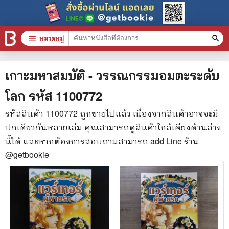
menu
หมวดหมู่
search
หมวดหมู่สินค้า
clear
เกาะมหาสมบัติ - วรรณกรรมอมตะระดับ
โลก
รหัส
1100772
หนังสือทั้งหมด
รหัสสินค้า
1100772
ถูกขายไปแล้ว เนื่องจากสินค้าอาจจะมี
ปกเดียวกันหลายเล่ม คุณสามารถดูสินค้าใกล้เคียงด้านล่าง
stars
สินค้าใช้เฉพาะแต้มเท่านั้น
นี้ได้ และหากต้องการสอบถามสามารถ add Line ร้าน
📚 หนังสือทั่วไป
@getbookie
🦄 วรรณกรรม นิยาย เรื่องสั้น
🎓 การศึกษา
😼 หนังสือการ์ตูน