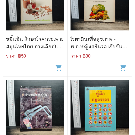
ขมิ้นชัน รักษาโรคกระเพาะ
ไวตามินเพื่อสุขภาพ -
สมุนไพรไทย ทางเลือกใหม่
พ.อ.หญิงศรีนวล เจียจันทร์
สำหรับคุณ
พงษ์
ราคา ฿
50
ราคา ฿
30
shopping_cart
shopping_cart