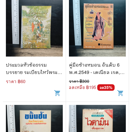
ประมวลหัวข้อธรรม
คู่มือข้างหมอน อันดับ 6
บรรยาย ระเบียบไหว้พระ
พ.ศ.2549 - เดเนียล เรด,
ก่อนนอน
พีระ บุญจริง
ราคา ฿
60
ราคา ฿
300
ลดเหลือ ฿
195
35
%
ลด
shopping_cart
shopping_cart