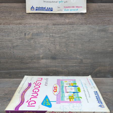
🐲 หนังสือเด็ก
📕 นิตยสาร
🌎 International Books
🎲 Board Game
📅 สินค้าอื่นๆ