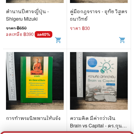
ตำนานปีศาจญี่ปุ่น -
คู่มือกฎจราจร - อุทัย วิสูตร
Shigeru Mizuki
ธนาวิทย์
ราคา ฿
650
ราคา ฿
30
ลดเหลือ ฿
390
40
%
ลด
shopping_cart
shopping_cart
การทำพระนิพพานให้แจ้ง
ความคิด มีค่ากว่าเงิน
Brain vs Capital - ดร.กุน
เธอร์ ฟัลติน