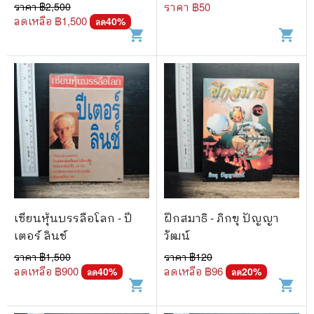
รัฐมนตรี พ.ศ.2523
ราคา ฿
2,500
ราคา ฿
50
ลดเหลือ ฿
1,500
40
%
ลด
shopping_cart
shopping_cart
เซียนหุ้นบรรลือโลก - ปี
ฝึกสมาธิ - ภิกขุ ปัญญา
เตอร์ ลินช์
วัฒน์
ราคา ฿
1,500
ราคา ฿
120
ลดเหลือ ฿
900
ลดเหลือ ฿
96
40
%
20
%
ลด
ลด
shopping_cart
shopping_cart