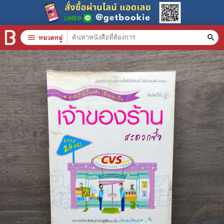
menu
หมวดหมู่
search
หมวดหมู่สินค้า
clear
หนังสือทั้งหมด
stars
สินค้าใช้เฉพาะแต้มเท่านั้น
📚 หนังสือทั่วไป
🦄 วรรณกรรม นิยาย เรื่องสั้น
🎓 การศึกษา
😼 หนังสือการ์ตูน