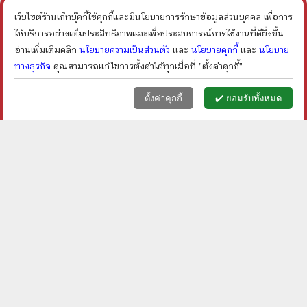
ราคา ฿
30
ราคา ฿
70
ลดเหลือ ฿
60
14
%
เว็บไซต์ร้านเก็ทบุ๊คกี้ใช้คุกกี้และมีนโยบายการรักษาข้อมูลส่วนบุคคล เพื่อการ
ลด
shopping_cart
shopping_cart
ให้บริการอย่างเต็มประสิทธิภาพและเพื่อประสบการณ์การใช้งานที่ดียิ่งขึ้น
อ่านเพิ่มเติมคลิก
นโยบายความเป็นส่วนตัว
และ
นโยบายคุกกี้
และ
นโยบาย
ทางธุรกิจ
คุณสามารถแก้ไขการตั้งค่าได้ทุกเมื่อที่ "ตั้งค่าคุกกี้"
หน้าแรก
ตะกร้า (
0
)
เมนูลูกค้า
home
shopping_basket
face
ตั้งค่าคุกกี้
✔️ ยอมรับทั้งหมด
รู้จริงและเข้าใจ สุขภาพผู้
ชีวประวัติ นักปฏิวัติจีนผู้ยิ่ง
สูงวัยและภาวะสมองเสื่อม -
ใหญ่ ดร.ซุนยัดเซ็น - วัชระ
รศ.ดร.น.พ. วีรศักดิ์ เมือง
ชีวะโกเศรษฐ แปล
ราคา ฿
250
ราคา ฿
400
ไพศาล
ลดเหลือ ฿
175
ลดเหลือ ฿
260
30
%
35
%
ลด
ลด
shopping_cart
shopping_cart