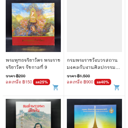
พระพุทธจริยาวัตร พระราช
กรมพระราชวังบวรสถาน
จริยาวัตร รัชกาลที่ 9
มงคลกับงานศิลปกรรม
แบบพระราชนิยม
ราคา ฿
200
ราคา ฿
1,500
ลดเหลือ ฿
150
ลดเหลือ ฿
900
25
%
40
%
ลด
ลด
shopping_cart
shopping_cart