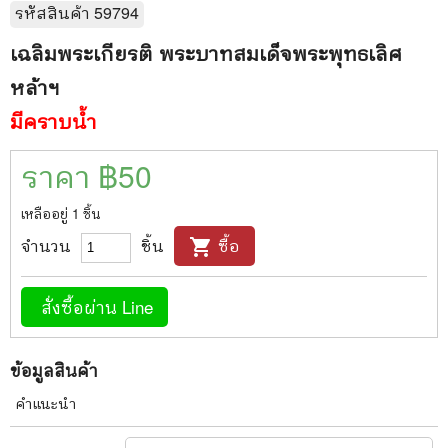
รหัสสินค้า
59794
เฉลิมพระเกียรติ พระบาทสมเด็จพระพุทธเลิศ
หล้าฯ
มีคราบน้ำ
ราคา ฿
50
เหลืออยู่
1
ชิ้น
จำนวน
ชิ้น
ซื้อ
shopping_cart
สั่งซื้อผ่าน Line
ข้อมูลสินค้า
คำแนะนำ