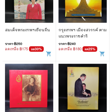
สมเด็จพระเทพฯเยือนจีน
กรุงเทพฯ เมืองสวรรค์ ตาม
แนวพระราชดำริ
ราคา ฿
250
ราคา ฿
240
ลดเหลือ ฿
175
ลดเหลือ ฿
180
30
%
25
%
ลด
ลด
shopping_cart
shopping_cart