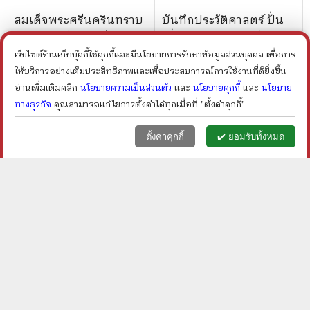
สมเด็จพระศรีนครินทราบ
บันทึกประวัติศาสตร์ ปั่น
รมราชชนนี (ปกแข็ง)
เพื่อพ่อ เฉลิมพระเกียติ 88
พรรษา Boxset
เว็บไซต์ร้านเก็ทบุ๊คกี้ใช้คุกกี้และมีนโยบายการรักษาข้อมูลส่วนบุคคล เพื่อการ
ราคา ฿
200
ราคา ฿
600
ให้บริการอย่างเต็มประสิทธิภาพและเพื่อประสบการณ์การใช้งานที่ดียิ่งขึ้น
ลดเหลือ ฿
150
ลดเหลือ ฿
360
25
%
40
%
ลด
ลด
shopping_cart
shopping_cart
อ่านเพิ่มเติมคลิก
นโยบายความเป็นส่วนตัว
และ
นโยบายคุกกี้
และ
นโยบาย
ทางธุรกิจ
คุณสามารถแก้ไขการตั้งค่าได้ทุกเมื่อที่ "ตั้งค่าคุกกี้"
หน้าแรก
ตะกร้า (
0
)
เมนูลูกค้า
home
shopping_basket
face
ตั้งค่าคุกกี้
✔️ ยอมรับทั้งหมด
ประชาปีติ บันทึกแห่งปี
เทิดพระเกียรติรำลึก
มหามงคล พระบารมีปก
สมเด็จพระศรีนครินทราบ
เกล้าฯ กรมโยธาธิการและ
รมราชชนนี ปีที่ 11 คล้าย
ราคา ฿
480
ราคา ฿
150