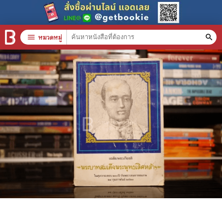
menu
หมวดหมู่
search
หมวดหมู่สินค้า
clear
หนังสือทั้งหมด
stars
สินค้าใช้เฉพาะแต้มเท่านั้น
📚 หนังสือทั่วไป
🦄 วรรณกรรม นิยาย เรื่องสั้น
🎓 การศึกษา
😼 หนังสือการ์ตูน