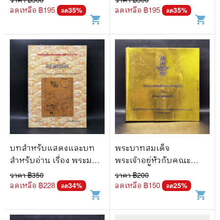
ลดเหลือ ฿
195
ลดเหลือ ฿
195
35
%
35
%
ลด
ลด
shopping_cart
shopping_cart
บทสำหรับแสดงและบท
พระบาทสมเด็จ
สำหรับอ่าน เรื่อง พระมหา
พระเจ้าอยู่หัวกับคณะ
ชนก
องคมนตรี
ราคา ฿
350
ราคา ฿
200
ลดเหลือ ฿
228
ลดเหลือ ฿
150
34
%
25
%
ลด
ลด
shopping_cart
shopping_cart