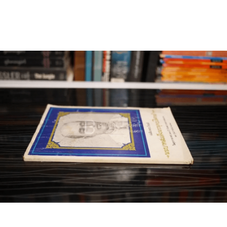
🐲 หนังสือเด็ก
📕 นิตยสาร
🌎 International Books
🎲 Board Game
📅 สินค้าอื่นๆ