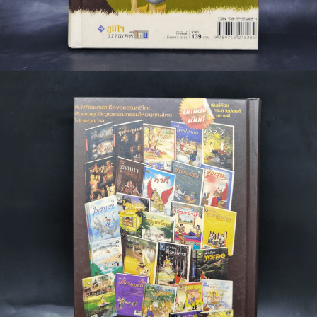
🐲 หนังสือเด็ก
📕 นิตยสาร
🌎 International Books
🎲 Board Game
📅 สินค้าอื่นๆ