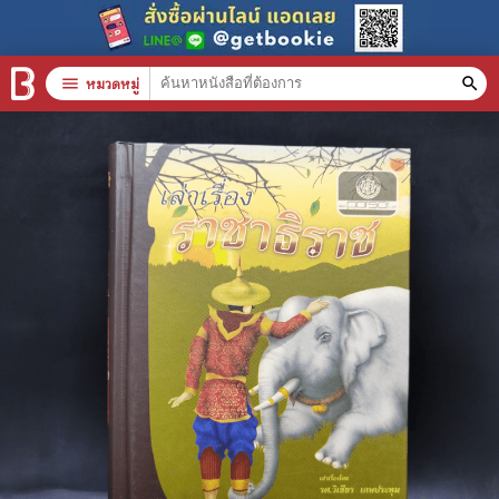
menu
หมวดหมู่
search
หมวดหมู่สินค้า
clear
หนังสือทั้งหมด
stars
สินค้าใช้เฉพาะแต้มเท่านั้น
📚 หนังสือทั่วไป
🦄 วรรณกรรม นิยาย เรื่องสั้น
🎓 การศึกษา
😼 หนังสือการ์ตูน