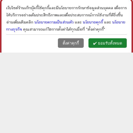
ราคา ฿
70
ราคา ฿
120
ลดเหลือ ฿
60
ลดเหลือ ฿
96
14
%
20
%
เว็บไซต์ร้านเก็ทบุ๊คกี้ใช้คุกกี้และมีนโยบายการรักษาข้อมูลส่วนบุคคล เพื่อการ
ลด
ลด
shopping_cart
shopping_cart
ให้บริการอย่างเต็มประสิทธิภาพและเพื่อประสบการณ์การใช้งานที่ดียิ่งขึ้น
อ่านเพิ่มเติมคลิก
นโยบายความเป็นส่วนตัว
และ
นโยบายคุกกี้
และ
นโยบาย
ทางธุรกิจ
คุณสามารถแก้ไขการตั้งค่าได้ทุกเมื่อที่ "ตั้งค่าคุกกี้"
หน้าแรก
ตะกร้า (
0
)
เมนูลูกค้า
home
shopping_basket
face
ตั้งค่าคุกกี้
✔️ ยอมรับทั้งหมด
ในห้วงนิทรา - ลิซ่า แม
Catering To Nobody สืบ
คมานน์
ราดซอส - ไดแอน มอตต์
เดวิดสัน
ราคา ฿
80
ราคา ฿
180
ลดเหลือ ฿
68
ลดเหลือ ฿
135
15
%
25
%
ลด
ลด
shopping_cart
shopping_cart