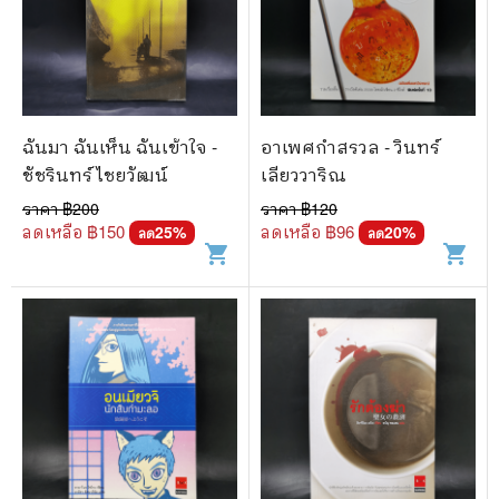
ฉันมา ฉันเห็น ฉันเข้าใจ -
อาเพศกำสรวล - วินทร์
ชัชรินทร์ ไชยวัฒน์
เลียววาริณ
ราคา ฿
200
ราคา ฿
120
ลดเหลือ ฿
150
ลดเหลือ ฿
96
25
%
20
%
ลด
ลด
shopping_cart
shopping_cart