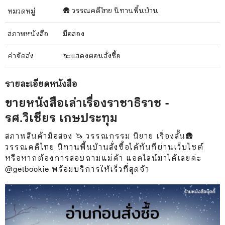
🛖 วรรณคดีไทย นิทานพื้นบ้าน
หมวดหมู่
สภาพ
หนังสือ
มือสอง
ค่าจัดส่ง
จะแสดงตอนสั่งซื้อ
รายละเอียด
หนังสือ
ขายหนังสือเล่าเรื่องราชาธิราช -
รศ.วิเชียร เกษประทุม
สภาพสินค้ามือสอง 🦄 วรรณกรรม นิยาย เรื่องสั้น🛖
วรรณคดีไทย นิทานพื้นบ้านสั่งซื้อได้ทันทีผ่านเว็บไซต์
หรือหากต้องการสอบถามแม่ค้า แอดไลน์มาได้เลยค่ะ
@getbookie พร้อมบริการให้เร็วที่สุดจ้า