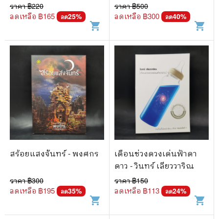
ราคา ฿
220
ราคา ฿
500
ลดเหลือ ฿
165
ลดเหลือ ฿
300
25
%
40
%
ลด
ลด
shopping_cart
shopping_cart
สร้อยแสงจันทร์ - พงศกร
เดือนช่วงดวงเด่นฟ้าดา
ดาว - วินทร์ เลียววาริณ
ราคา ฿
300
ราคา ฿
150
ลดเหลือ ฿
195
ลดเหลือ ฿
113
35
%
24
%
ลด
ลด
shopping_cart
shopping_cart