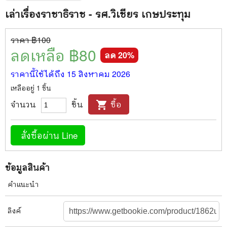
เล่าเรื่องราชาธิราช - รศ.วิเชียร เกษประทุม
ราคา ฿
100
ลดเหลือ ฿
80
ลด
20
%
ราคานี้ใช้ได้ถึง
15 สิงหาคม 2026
เหลืออยู่
1
ชิ้น
จำนวน
ชิ้น
ซื้อ
shopping_cart
สั่งซื้อผ่าน Line
ข้อมูลสินค้า
คำแนะนำ
ลิงค์