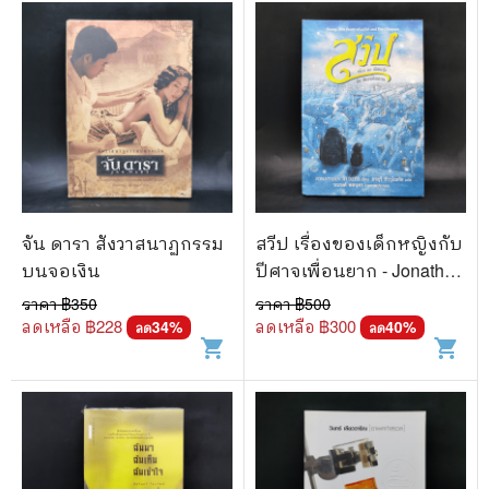
จัน ดารา สังวาสนาฏกรรม
สวีป เรื่องของเด็กหญิงกับ
บนจอเงิน
ปีศาจเพื่อนยาก - Jonathan
Auxier
ราคา ฿
350
ราคา ฿
500
ลดเหลือ ฿
228
ลดเหลือ ฿
300
34
%
40
%
ลด
ลด
shopping_cart
shopping_cart