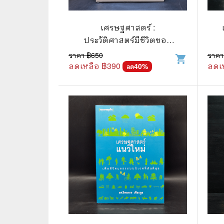
🛸 วิทยาศาสตร์ คณิตศาสตร์
🐾 เกี่ย
🌾 พืช สัตว์
🎻 การ
เศรษฐศาสตร์ :
ประวัติศาสตร์มีชีวิตของ
🥘 อาหาร สุขภาพ ความงาม
🍳 การ
พัฒนาการความคิด
ราคา ฿
650
ราคา
shopping_cart
เศรษฐศาสตร์ - Niall
ลดเหลือ ฿
390
ลดเ
👪 ครอบครัว การเลี้ยงลูก
40
%
🕵️‍♀️ 
ลด
Kishtainy (ไนล์ คิชเทนี)
🏡 บ้านและสวน
🎸 ดนตรี ภาพยนตร์
⚽ การ์
⚽ กีฬา เกม
😀 ตล
👸 นางงาม
🔮 แฟน
🖥️ คอมพิวเตอร์ เทคโนโลยี
🧗‍♂️ ผจ
หนังสือทั่วไป พ็อกเก็ตบุ๊ค
👽 ไซไฟ
☠️ การ์