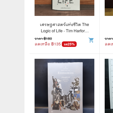
📜 ประวัติศาสตร์
👩‍🏫 
👤 ประวัติบุคคล ประสบการณ์ชีวิต
การศึ
เศรษฐศาสตร์แห่งชีวิต The
🌠 โหราศาสตร์ การทำนาย
Logic of Life - Tim Harford,
☸️ ธรรมะ ศาสนา ปรัชญา
😼 หนัง
อรุณี อาชวนันทกุล
ราคา ฿
180
ราคา
shopping_cart
ลดเหลือ ฿
135
ลดเ
25
%
ลด
🏙️ การเมือง สังคมศาสตร์
📚 การ์
🪦 งานศพ อนุสรณ์ต่างๆ
📗 การ์
🧳 ท่องเที่ยว ประสบการณ์ท่องเที่ยว
👨‍❤️‍👨 
💃 งานอดิเรก อาชีพ
🕰️ การ
สารคดี
❤️ รัก
🌎 สารคดี ความรู้รอบตัว
🎭 ดราม่
💎 เพชร พลอย อัญมณี
💀 ผี 