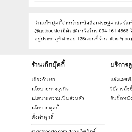
ร้านเก็ทบุ๊คกี้จำหน่ายหนังสือ
เศรษฐศาสตร์แห่ง
@getbookie (มีตัว @) หรือโทร 094-161-4566 
อยู่ประชาอุทิศ ซอย 125
แผนที่ร้าน https://g
ร้านเก็ทบุ๊คกี้
บริการล
เกี่ยวกับเรา
แจ้งเลขพั
นโยบายทางธุรกิจ
วิธีการสั่งซ
นโยบายความเป็นส่วนตัว
รับซื้อหน
นโยบายคุกกี้
ตั้งค่าคุกกี้
© getbookie.com สงวนลิขสิทธิ์