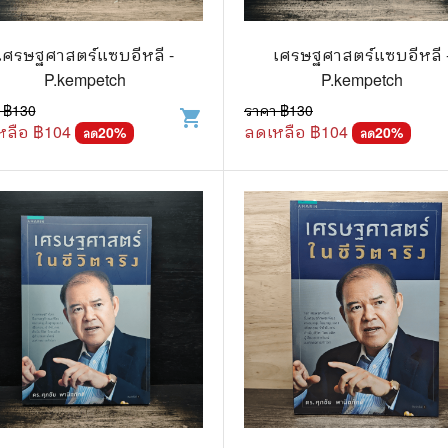
วกับสัตว์
Gossip ดารา
์ตูนดนตรี
👙 เซ็กซี่
เศรษฐศาสตร์แซบอีหลี -
เศรษฐศาสตร์แซบอีหลี 
P.kempetch
P.kempetch
์ตูนทำอาหาร
วัยรุ่น
 ฿
130
ราคา ฿
130
shopping_cart
หลือ ฿
104
ลดเหลือ ฿
104
สืบสวน สอบสวน
20
%
🥘 อาหาร
20
%
ลด
ลด
⚔️ ต่อสู้ แอ๊คชั่น
💄 สุขภาพและความงาม
ตูนกีฬา
🏠 แต่งบ้าน
ก
🧳 ท่องเที่ยว
ตาซี
คู่มือเฉลยเกม
ญภัย ท่องเที่ยว
เกษตรและธรรมชาติ
แม่และเด็ก
ตูนผีไทย
ภาษาศาสตร์