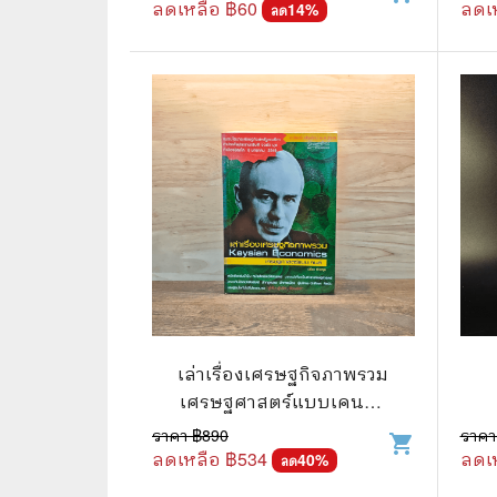
ลดเหลือ ฿
60
ลดเ
14
%
ลด
⛺ ผจญภัย
😀 ตลก สนุกสนาน
นิยาย วรรณกรรม
เล่าเรื่องเศรษฐกิจภาพรวม
เศรษฐศาสตร์แบบเคนส์ -
ปรีชา ทิวาหุต
ราคา ฿
890
ราคา
shopping_cart
ลดเหลือ ฿
534
ลดเ
40
%
ลด