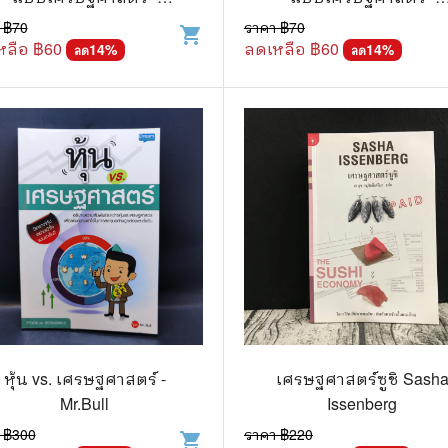
Robert H Frank
Robert H Frank
 ฿
70
ราคา ฿
70
shopping_cart
แก๊ก
หลือ ฿
60
ลดเหลือ ฿
60
14
%
14
%
ลด
ลด
การ์ตูนภาษาญี่ปุ่น
BOXSET การ์ตูน
การ์ตูน
สือเด็ก
รู้สำหรับเด็ก
าน
หุ้น vs. เศรษฐศาสตร์ -
เศรษฐศาสตร์ซูชิ Sash
Mr.Bull
Issenberg
 ฿
300
ราคา ฿
220
shopping_cart