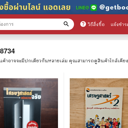
search
help
วิธีสั่งซื้อ
แจ้งชำร
หมวดหมู่สินค้า
8734
ินค้าอาจจะมีปกเดียวกันหลายเล่ม คุณสามารถดูสินค้าใกล้เคีย
ศึกษา
📕 นิตยสาร
มาย
📺 เรื่องย่อละครโทรทัศน์
าศาสตร์
นิตยสารดารารุ่นเก่า
แพทย์
แฟนคลับดารา
ู่มือเตรียมสอบราชการ
เรื่องย่อซีรี่ย์ต่างประเทศ
สือเรียน
🌍 ทั่วไปและวาไรตี้