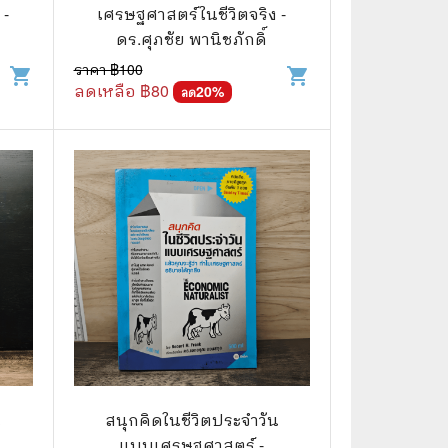
⚽ Sports
 -
เศรษฐศาสตร์ในชีวิตจริง -
ดร.ศุภชัย พานิชภักดิ์
ราคา ฿
100
shopping_cart
shopping_cart
🎲 Board Game
ลดเหลือ ฿
80
20
%
ลด
2️⃣ Used Board Game บอร์ดเกมมือ
สอง
🎉 Party
🧠 Strategy
🪅 Family
♟️ Abstract
บอร์ดเกมแปลไทย
บอร์ดเกมโดยคนไทย
🎴 Card Sleeves ซองใส่การ์ด
น
สนุกคิดในชีวิตประจำวัน
แบบเศรษฐศาสตร์ -
Board Game