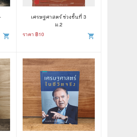
🧒 Children's Books
👪 Family and Relationships
-
เศรษฐศาสตร์ ช่วงชั้นที่ 3
ม.2
🐕‍🦺 Animals
ราคา ฿
10
shopping_cart
shopping_cart
🏛️ Politics & Government
⚙️ Engineering & Transportation
⚖️ Law
👤 Biography
🍸 Food and Drink
💃 Hobbies and Collectibles
🖋️ Literature and Fiction
🧳 Travel Literature