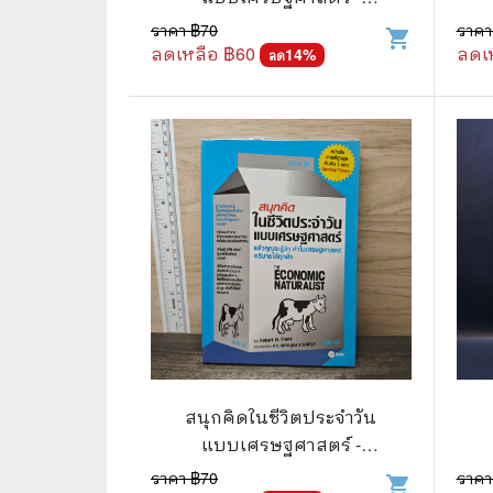
Robert H Frank
ราคา ฿
70
ราคา
shopping_cart
🌟 นิยายไลท์โนเวล
การ์ตูน
ลดเหลือ ฿
60
ลดเ
14
%
ลด
🏺 อิงประวัติศาสตร์
หนังสือ
🏮 นิยายจีน
กล่อง 
🌞 นิยายแจ่มใส
หนังสือ
❤️ รัก โรแมนติก
❤️‍🔥❤️‍🔥 นิยายรัก ราคาถูกสุด
🐲 หนัง
💀 ผี สยองขวัญ ระทึกขวัญ
🪐 ความ
🎭 ดราม่า ชีวิต
🐲 นิท
🌔 ลึกลับ
สนุกคิดในชีวิตประจำวัน
🔍 สืบสวน สอบสวน
แบบเศรษฐศาสตร์ -
Robert H Frank
ราคา ฿
70
ราคา
⚔️ แอ็คชั่น ต่อสู้
shopping_cart