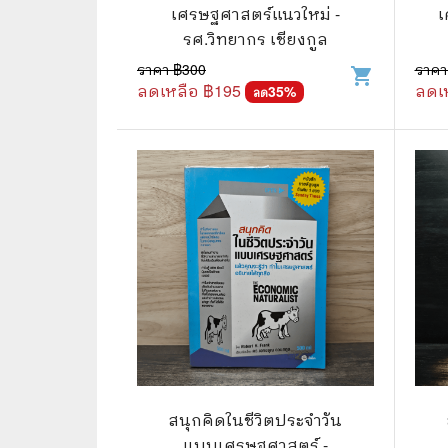
🦄 วรรณกรรม นิยาย เรื่องสั้น
👩 สนพ
เศรษฐศาสตร์แนวใหม่ -
เ
รศ.วิทยากร เชียงกูล
🐇 เรื่องสั้น
☘️ สนพ.
ราคา ฿
300
ราคา
shopping_cart
🛖 วรรณคดีไทย นิทานพื้นบ้าน
🔵 สนพ
ลดเหลือ ฿
195
ลดเ
35
%
ลด
👩‍🦳 นิยายไทยรุ่นเก่า
🏳️‍🌈 ส
🏵️ บทกวี บทกลอน
🟩 สน
🏞️ นิยายภาพ
☀️ สนพ.
👨‍❤️‍👨 นิยายวาย นิยายยูริ
🟦 สนพ.
✍️ นิยายฟิคชั่น
⭕ สนพ.
🌏 นิยายแปล
🔴 สนพ
🏰 วรรณกรรมเยาวชน
🔲 สนพ
🦄 แฟนตาซี
💜 สนพ
สนุกคิดในชีวิตประจำวัน
แบบเศรษฐศาสตร์ -
🛸 ไซไฟ วิทยาศาสตร์
การ์ตู