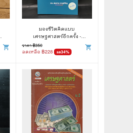
🌠 Astrology
⛪ Religion
มองชีวิตคิดแบบ
🧏‍♀️ Languages
เศรษฐศาสตร์อีกครั้ง -
🪐 Science & Math
ดร.สมชาย หาญหิรัญ
ราคา ฿
350
shopping_cart
shopping_cart
ลดเหลือ ฿
228
34
%
ลด
🏋️‍♂️ Health and Well-Being
🤳 Social Science
😊 Self-Enrichment
👔 Business and Economics
🖥️ Computers & Technology
🧑‍🏫 Education & Teaching
🎶 Music & Movie