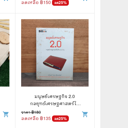
ลดเหลือ ฿
150
25
%
ลด
มนุษย์เศรษฐกิจ 2.0
กลยุทธ์เศรษฐศาสตร์ใน
ชีวิตประจำวัน - นรินทร์
ราคา ฿
180
shopping_cart
shopping_cart
โอฬารกิจอนันต์
ลดเหลือ ฿
135
25
%
ลด