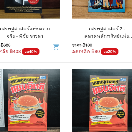
แนะแนวการศึกษา
🤡 เรื่องสั้น ขำขัน
กษาและการสอน
🎨 ศิลปะและการออกแบบ
เศรษฐศาสตร์แห่งความ
เศรษฐศาสตร์ 2 -
🎸 ดนตรี
จริง - พิชัย จาวลา
ตลาดหลักทรัพย์แห่ง
สือการ์ตูน
🩱 แฟชั่น
ประเทศไทย
 ฿
680
ราคา ฿
100
shopping_cart
หลือ ฿
408
ลดเหลือ ฿
80
40
%
20
%
ลด
ลด
ตูนชุด
🔭 วิทยาศาสตร์
ตูนเล่มเดียวจบ
🕰️ ประวัติศาสตร์
การ์ตูนวาย การ์ตูนยูริ
⛪ ศาสนา
์ตูนยุคเก่า
🏙️ การเมือง
 โรแมนติก
⚽ กีฬา
า ชีวิต เรื่องจริง
🎞️ ภาพยนตร์
สยองขวัญ ระทึกขวัญ
โมเดล