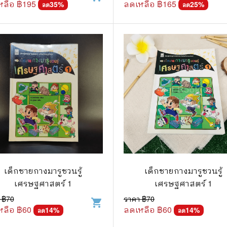
หลือ ฿
195
ลดเหลือ ฿
165
35
%
25
%
ลด
ลด
เด็กชายกางมารูชวนรู้
เด็กชายกางมารูชวนรู้
เศรษฐศาสตร์ 1
เศรษฐศาสตร์ 1
 ฿
70
ราคา ฿
70
shopping_cart
หลือ ฿
60
ลดเหลือ ฿
60
14
%
14
%
ลด
ลด