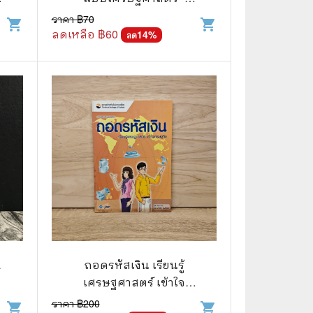
Robert H Frank
ราคา ฿
70
shopping_cart
shopping_cart
ลดเหลือ ฿
60
14
%
ลด
📅 สินค้าอื่นๆ
📒 สมุดบันทึก
🎥 ของสะสมจากหนังและการ์ตูน
📅 ปฏิทินเก่า
อื่นๆ
a
ถอดรหัสเงิน เรียนรู้
เศรษฐศาสตร์ เข้าใจ
เศรษฐกิจ
ราคา ฿
200
shopping_cart
shopping_cart