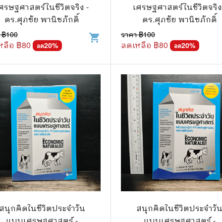
.ยอดธิดา
ไอทีและเทคโนโลยี
ศรษฐศาสตร์ในชีวิตจริง -
เศรษฐศาสตร์ในชีวิตจริง
ดร.ศุภชัย พานิชภักดิ์
ดร.ศุภชัย พานิชภักดิ์
รักพิมพ์ Luckpim
นิตยสารเก่าราคาถูก
 ฿
100
ราคา ฿
100
shopping_cart
.Phoenix Next
นางงามและการประกวด
หลือ ฿
80
ลดเหลือ ฿
80
20
%
20
%
ลด
ลด
นพ.หมึกจีน
พ.บงกช
วิบูลย์กิจ
เนชั่น
สยามอินเตอร์
.บูรพัฒน์
.Zenshu
.Bly
สนุกคิดในชีวิตประจำวัน
สนุกคิดในชีวิตประจำวั
แบบเศรษฐศาสตร์ -
แบบเศรษฐศาสตร์ -
นรายเดือน รายสัปดาห์