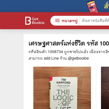
menu
หมวดหมู่
เศรษฐศาสตร์แห่งชีวิต
รหัส
100
รหัสสินค้า
1008734
ถูกขายไปแล้ว เนื่องจากส
หนังสือทั้งหมด
🎓 การ
สามารถ add Line ร้าน @getbookie
stars
สินค้าใช้เฉพาะแต้มเท่านั้น
⚖️ กฎห
💬 ภาษ
📚 หนังสือทั่วไป
💉 การ
😁 จิตวิทยา พัฒนาตนเอง
👮‍♀️ ค
👔 ธุรกิจ เศรษฐศาสตร์
🏫 หนัง