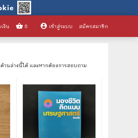
shopping_basket
account_circle
ะเงิน
0
เข้าสู่ระบบ
สมัครสมาชิก
clear
งด้านล่างนี้ได้ และหากต้องการสอบถาม
🌎 International Books
🎨 Art and Design
🤹‍♀️ Humor & Entertainment
🏝️ Survival & Emergency
Preparedness
🦸‍♂️ Comics & Graphic Novels
🏺 Historical & Political