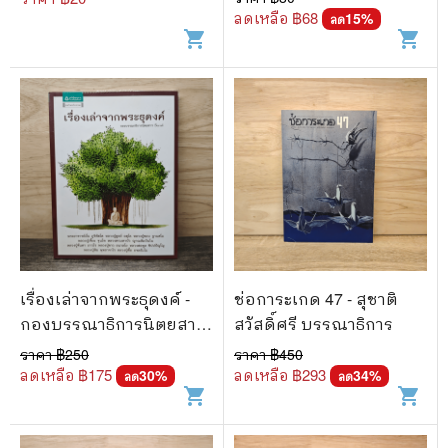
ลดเหลือ ฿
68
15
%
ลด
shopping_cart
shopping_cart
เรื่องเล่าจากพระธุดงค์ -
ช่อการะเกด 47 - สุชาติ
กองบรรณาธิการนิตยสาร
สวัสดิ์ศรี บรรณาธิการ
Secret
ราคา ฿
250
ราคา ฿
450
ลดเหลือ ฿
175
ลดเหลือ ฿
293
30
%
34
%
ลด
ลด
shopping_cart
shopping_cart