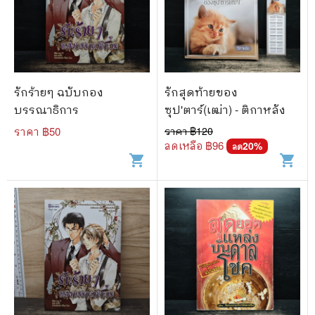
🐲 หนังสือเด็ก
📕 นิตยสาร
🌎 International Books
🎲 Board Game
รักร้ายๆ ฉบับกอง
รักสุดท้ายของ
บรรณาธิการ
ซุป'ตาร์(เฒ่า) - ติกาหลัง
📅 สินค้าอื่นๆ
ราคา ฿
50
ราคา ฿
120
ลดเหลือ ฿
96
20
%
ลด
shopping_cart
shopping_cart