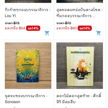
รักร้ายๆกองบรรณาธิการ -
สุดยอดแหล่งบันดาลโชค -
Lou Yi
ทีมกองบรรณาธิการ
นิตยสารเซียน
ราคา ฿
75
ราคา ฿
70
ลดเหลือ ฿
64
ลดเหลือ ฿
60
14
%
14
%
ลด
ลด
shopping_cart
shopping_cart
จุดจบของบรรณาธิการ -
ดอกไม้ดอกสุดท้าย - ศักดิ์
Sonoson
สิริ มีสมสืบ