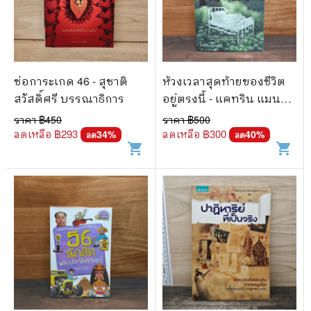
ช่อการะเกด 46 - สุชาติ
ห้วงเวลาสุดท้ายของชีวิต
สวัสดิ์ศรี บรรณาธิการ
อยู่ตรงนี้ - แคทริน แมน
นิกซ์
ราคา ฿
450
ราคา ฿
500
ลดเหลือ ฿
293
ลดเหลือ ฿
300
34
%
40
%
ลด
ลด
shopping_cart
shopping_cart