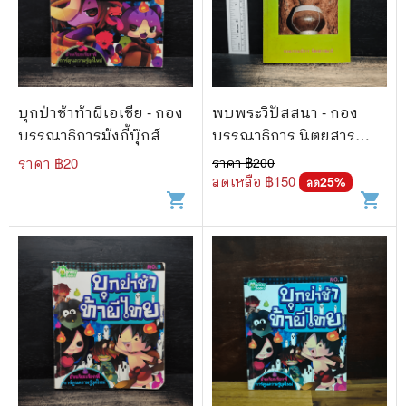
บุกป่าช้าท้าผีเอเชีย - กอง
พบพระวิปัสสนา - กอง
บรรณาธิการมังกี้บุ๊กส์
บรรณาธิการ นิตยสาร
สมาธิ
ราคา ฿
20
ราคา ฿
200
ลดเหลือ ฿
150
25
%
ลด
shopping_cart
shopping_cart