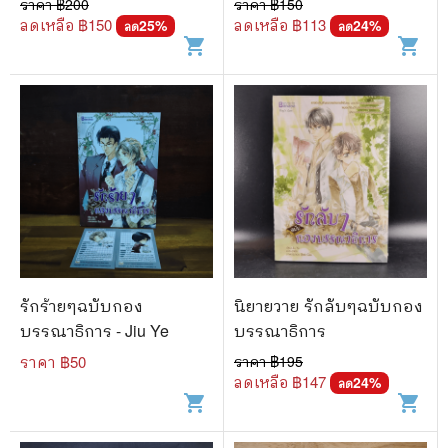
ราคา ฿
200
ราคา ฿
150
ลดเหลือ ฿
150
ลดเหลือ ฿
113
25
%
24
%
ลด
ลด
shopping_cart
shopping_cart
รักร้ายๆฉบับกอง
นิยายวาย รักลับๆฉบับกอง
บรรณาธิการ - Jiu Ye
บรรณาธิการ
ราคา ฿
50
ราคา ฿
195
ลดเหลือ ฿
147
24
%
ลด
shopping_cart
shopping_cart