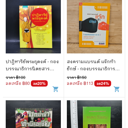
ปาฏิหาริย์พระธุดงค์ - กอง
สงครามแบรนด์ แจ๊กท้า
บรรณาธิการนิตยสาร
ยักษ์ - กองบรรณาธิการ
Secret
ประชาชาติธุรกิจ
ราคา ฿
100
ราคา ฿
150
ลดเหลือ ฿
80
ลดเหลือ ฿
113
20
%
24
%
ลด
ลด
shopping_cart
shopping_cart