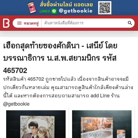
menu
หมวดหมู่
search
หมวดหมู่สินค้า
clear
เฮือกสุดท้ายของศักดินา - เสนีย์ โดย
บรรณาธิการ น.ส.พ.สยามนิกร
รหัส
หนังสือทั้งหมด
465702
stars
สินค้าใช้เฉพาะแต้มเท่านั้น
รหัสสินค้า
465702
ถูกขายไปแล้ว เนื่องจากสินค้าอาจจะมี
ปกเดียวกันหลายเล่ม คุณสามารถดูสินค้าใกล้เคียงด้านล่าง
📚 หนังสือทั่วไป
นี้ได้ และหากต้องการสอบถามสามารถ add Line ร้าน
🦄 วรรณกรรม นิยาย เรื่องสั้น
@getbookie
🎓 การศึกษา
😼 หนังสือการ์ตูน