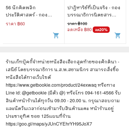
56 นักคิดพลิก
ปาฏิหาริย์ที่เป็นจริง - กอง
ประวัติศาสตร์ - กอง
บรรณาธิการนิตยสาร
บรรณาธิการนานมีบุ๊คส์
Secret
ราคา ฿
60
ราคา ฿
100
ลดเหลือ ฿
80
20
%
ลด
shopping_cart
shopping_cart
ร้านเก็ทบุ๊คกี้จำหน่ายหนังสือ
เฮือกสุดท้ายของศักดินา -
เสนีย์ โดยบรรณาธิการ น.ส.พ.สยามนิกร
สามารถสั่งซื้อ
หนังสือได้ทางเว็บไซต์
https://www.getbookie.com/product/24exwaq
หรือทาง
Line id: @getbookie (มีตัว @) หรือโทร 094-161-4566 รับ
สินค้าหน้าร้านได้ทุกวัน 09.00 - 20.00 น. กรุณาสอบถาม
และนัดวันเวลาก่อนเข้ามารับสินค้านะคะ หน้าร้านอยู่
ประชาอุทิศ ซอย 125
แผนที่ร้าน
https://goo.gl/maps/yJUnCYEhrYH95JoX7