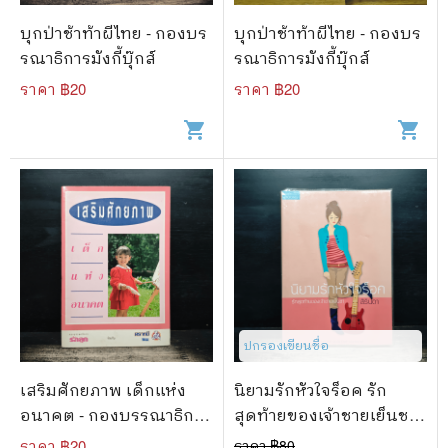
บุกป่าช้าท้าผีไทย - กองบร
บุกป่าช้าท้าผีไทย - กองบร
รณาธิการมังกี้บุ๊กส์
รณาธิการมังกี้บุ๊กส์
ราคา ฿
20
ราคา ฿
20
shopping_cart
shopping_cart
ปกรองเขียนชื่อ
เสริมศักยภาพ เด็กแห่ง
นิยามรักหัวใจร็อค รัก
อนาคต - กองบรรณาธิการ
สุดท้ายของเจ้าชายเย็นชา -
รักลูก
สิรินดา
ราคา ฿
20
ราคา ฿
80