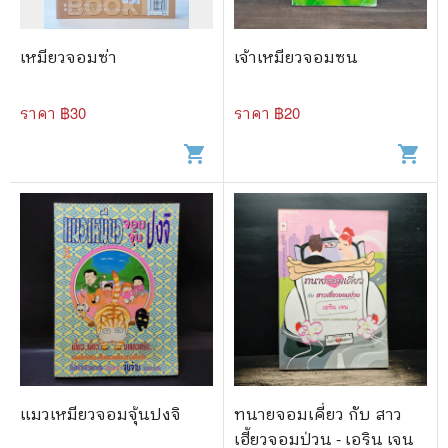
🐲 หนังสือเด็ก
📕 นิตยสาร
เหมียวจอมซ่า
เจ้าเหมียวจอมซน
🌎 International Books
ราคา ฿
30
ราคา ฿
20
🎲 Board Game
shopping_cart
shopping_cart
📅 สินค้าอื่นๆ
แมวเหมียวจอมจุ้นปงจิ
ทนายจอมเคี่ยว กับ สาว
เฮี้ยวจอมป่วน - เอริน เจน