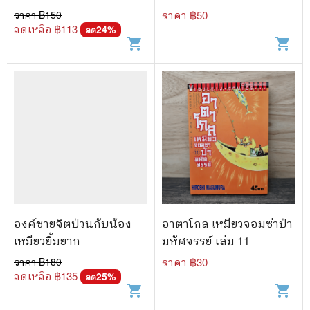
ราคา ฿
150
ราคา ฿
50
ลดเหลือ ฿
113
24
%
ลด
shopping_cart
shopping_cart
องค์ชายจิตป่วนกับน้อง
อาตาโกล เหมียวจอมซ่าป่า
เหมียวยิ้มยาก
มหัศจรรย์ เล่ม 11
ราคา ฿
180
ราคา ฿
30
ลดเหลือ ฿
135
25
%
ลด
shopping_cart
shopping_cart