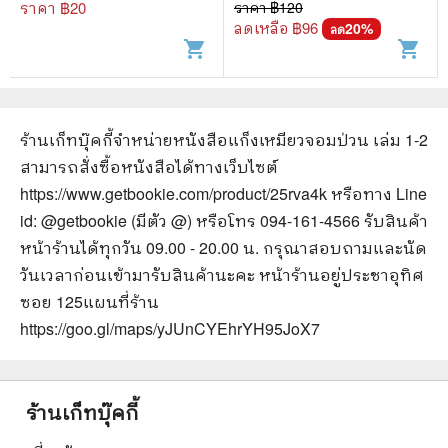
ราคา ฿
20
ราคา ฿
120
ลดเหลือ ฿
96
20
%
ลด
shopping_cart
shopping_cart
ร้านเก็ทบุ๊คกี้จำหน่ายหนังสือ
แก็งเหมียวจอมป่วน เล่ม 1-2
สามารถสั่งซื้อหนังสือได้ทางเว็บไซต์
https://www.getbookie.com/product/25rva4k
หรือทาง Line
id: @getbookie (มีตัว @) หรือโทร 094-161-4566 รับสินค้า
หน้าร้านได้ทุกวัน 09.00 - 20.00 น. กรุณาสอบถามและนัด
วันเวลาก่อนเข้ามารับสินค้านะคะ หน้าร้านอยู่ประชาอุทิศ
ซอย 125
แผนที่ร้าน
https://goo.gl/maps/yJUnCYEhrYH95JoX7
ร้านเก็ทบุ๊คกี้