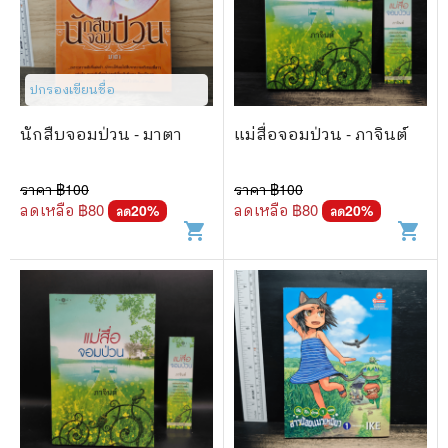
ปกรองเขียนชื่อ
นักสืบจอมป่วน - มาตา
แม่สื่อจอมป่วน - ภาจินต์
ราคา ฿
100
ราคา ฿
100
ลดเหลือ ฿
80
ลดเหลือ ฿
80
20
%
20
%
ลด
ลด
shopping_cart
shopping_cart