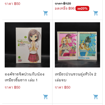
ราคา ฿
50
ราคา ฿
120
ลดเหลือ ฿
96
20
%
ลด
shopping_cart
shopping_cart
องค์ชายจิตป่วนกับน้อง
เหมียวป่วนชวนยุ่งหัวใจ 2
เหมียวยิ้มยาก เล่ม 1
เล่มจบ
ราคา ฿
50
ราคา ฿
50
shopping_cart
shopping_cart