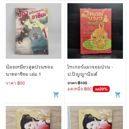
น้องเหมียวสุดป่วนของ
ไทเกอร์แมวจอมป่วน -
นายอาชิยะ เล่ม 1
ป.ปัญญานันต์
ราคา ฿
50
ราคา ฿
100
ลดเหลือ ฿
80
20
%
ลด
shopping_cart
shopping_cart