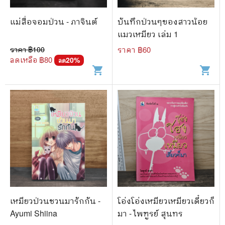
แม่สื่อจอมป่วน - ภาจินต์
บันทึกป่วนๆของสาวน้อย
แมวเหมียว เล่ม 1
ราคา ฿
100
ราคา ฿
60
ลดเหลือ ฿
80
20
%
ลด
shopping_cart
shopping_cart
เหมียวป่วนชวนมารักกัน -
โอ่งโอ่งเหมียวเหมียวเดี๋ยวก็
Ayumi Shiina
มา - ไพฑูรย์ สุนทร