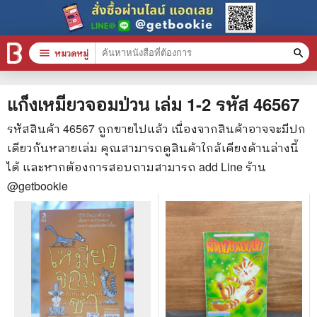
menu
หมวดหมู่
search
หมวดหมู่สินค้า
clear
แก็งเหมียวจอมป่วน เล่ม 1-2
รหัส
46567
รหัสสินค้า
46567
ถูกขายไปแล้ว เนื่องจากสินค้าอาจจะมีปก
เดียวกันหลายเล่ม คุณสามารถดูสินค้าใกล้เคียงด้านล่างนี้
หนังสือทั้งหมด
ได้ และหากต้องการสอบถามสามารถ add Line ร้าน
stars
สินค้าใช้เฉพาะแต้มเท่านั้น
@getbookie
📚 หนังสือทั่วไป
🦄 วรรณกรรม นิยาย เรื่องสั้น
🎓 การศึกษา
😼 หนังสือการ์ตูน