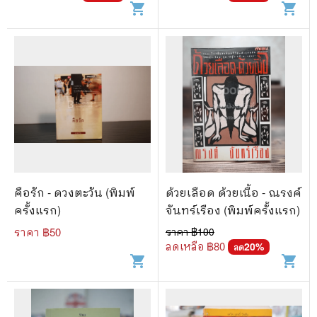
shopping_cart
shopping_cart
คือรัก - ดวงตะวัน (พิมพ์
ด้วยเลือด ด้วยเนื้อ - ณรงค์
ครั้งแรก)
จันทร์เรือง (พิมพ์ครั้งแรก)
ราคา ฿
50
ราคา ฿
100
ลดเหลือ ฿
80
20
%
ลด
shopping_cart
shopping_cart