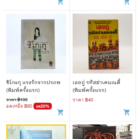
shopping_cart
shopping_cart
ชิโกะกุ แรงรักจากปรภพ
เลอถู่ รหัสฆ่าเคนเนดี้
(พิมพ์ครั้งแรก)
(พิมพ์ครั้งแรก)
ราคา ฿
100
ราคา ฿
40
ลดเหลือ ฿
80
20
%
ลด
shopping_cart
shopping_cart