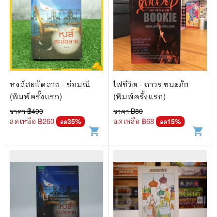
หงส์สะบัดลาย - ช่อมณี
ไฟชีวิต - ถาวร ชนะภัย
(พิมพ์ครั้งแรก)
(พิมพ์ครั้งแรก)
ราคา ฿
400
ราคา ฿
80
ลดเหลือ ฿
260
ลดเหลือ ฿
68
35
%
15
%
ลด
ลด
shopping_cart
shopping_cart