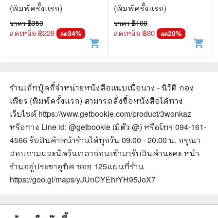
(พิมพ์ครั้งแรก)
(พิมพ์ครั้งแรก)
ราคา ฿
350
ราคา ฿
100
ลดเหลือ ฿
228
ลดเหลือ ฿
80
34
%
20
%
ลด
ลด
shopping_cart
shopping_cart
ร้านเก็ทบุ๊คกี้จำหน่ายหนังสือ
แนบเนื้อนาง - นิวัติ กอง
เพียร (พิมพ์ครั้งแรก)
สามารถสั่งซื้อหนังสือได้ทาง
เว็บไซต์
https://www.getbookie.com/product/3wonkaz
หรือทาง Line id: @getbookie (มีตัว @) หรือโทร 094-161-
4566 รับสินค้าหน้าร้านได้ทุกวัน 09.00 - 20.00 น. กรุณา
สอบถามและนัดวันเวลาก่อนเข้ามารับสินค้านะคะ หน้า
ร้านอยู่ประชาอุทิศ ซอย 125
แผนที่ร้าน
https://goo.gl/maps/yJUnCYEhrYH95JoX7