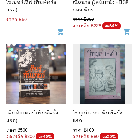
ไซเบอร์เลิฟ (พิมพ์ครั้ง
เนื้อนาง นู้ดในหนัง - นิวัติ
แรก)
กองเพียร
ราคา ฿
50
ราคา ฿
350
ลดเหลือ ฿
228
34
%
ลด
shopping_cart
shopping_cart
เดีย ฮันเตอร์ (พิมพ์ครั้ง
วิทยุเก่า-เก่า (พิมพ์ครั้ง
แรก)
แรก)
ราคา ฿
500
ราคา ฿
100
ลดเหลือ ฿
300
ลดเหลือ ฿
80
40
%
20
%
ลด
ลด