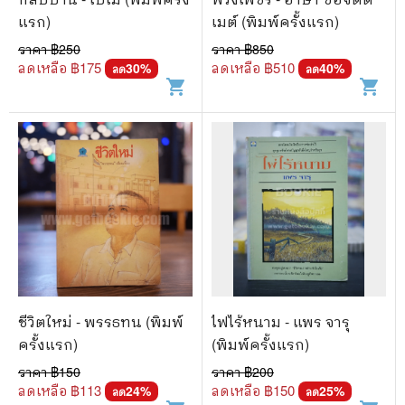
แรก)
เมต์ (พิมพ์ครั้งแรก)
ราคา ฿
250
ราคา ฿
850
ลดเหลือ ฿
175
ลดเหลือ ฿
510
30
%
40
%
ลด
ลด
shopping_cart
shopping_cart
ชีวิตใหม่ - พรรธทน (พิมพ์
ไฟไร้หนาม - แพร จารุ
ครั้งแรก)
(พิมพ์ครั้งแรก)
ราคา ฿
150
ราคา ฿
200
ลดเหลือ ฿
113
ลดเหลือ ฿
150
24
%
25
%
ลด
ลด