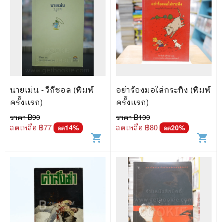
นายเม่น - วีกีชอล (พิมพ์
อย่าร้องมอใส่กระทิง (พิมพ์
ครั้งแรก)
ครั้งแรก)
ราคา ฿
90
ราคา ฿
100
ลดเหลือ ฿
77
ลดเหลือ ฿
80
14
%
20
%
ลด
ลด
shopping_cart
shopping_cart