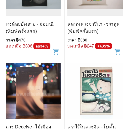
หงส์สะบัดลาย - ช่อมณี
ตลกหลวงซารีนา - วรากุล
(พิมพ์ครั้งแรก)
(พิมพ์ครั้งแรก)
ราคา ฿
470
ราคา ฿
380
ลดเหลือ ฿
306
ลดเหลือ ฿
247
34
%
35
%
ลด
ลด
shopping_cart
shopping_cart
ลวง Deceive - ไม้เมือง
ตราไว้ในดวงจิต - โบตั๋น