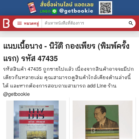
menu
หมวดหมู่
search
หมวดหมู่สินค้า
clear
แนบเนื้อนาง - นิวัติ กองเพียร (พิมพ์ครั้ง
แรก)
รหัส
47435
หนังสือทั้งหมด
รหัสสินค้า
47435
ถูกขายไปแล้ว เนื่องจากสินค้าอาจจะมีปก
เดียวกันหลายเล่ม คุณสามารถดูสินค้าใกล้เคียงด้านล่างนี้
stars
สินค้าใช้เฉพาะแต้มเท่านั้น
ได้ และหากต้องการสอบถามสามารถ add Line ร้าน
📚 หนังสือทั่วไป
@getbookie
🦄 วรรณกรรม นิยาย เรื่องสั้น
🎓 การศึกษา
😼 หนังสือการ์ตูน