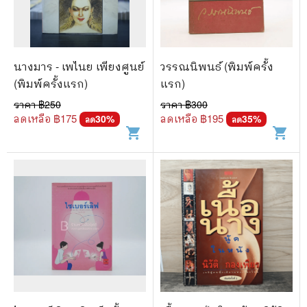
🐲 หนังสือเด็ก
📕 นิตยสาร
🌎 International Books
นางมาร - เพไนย เพียงศูนย์
วรรณนิพนธ์ (พิมพ์ครั้ง
🎲 Board Game
(พิมพ์ครั้งแรก)
แรก)
ราคา ฿
250
ราคา ฿
300
📅 สินค้าอื่นๆ
ลดเหลือ ฿
175
ลดเหลือ ฿
195
30
%
35
%
ลด
ลด
shopping_cart
shopping_cart