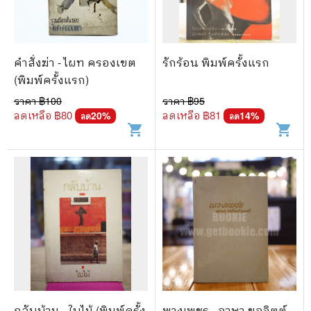
คำสั่งฆ่า - ไผท ครองเขต
รักร้อน พิมพ์ครั้งแรก
(พิมพ์ครั้งแรก)
ราคา ฿
100
ราคา ฿
95
ลดเหลือ ฿
80
ลดเหลือ ฿
81
20
%
14
%
ลด
ลด
shopping_cart
shopping_cart
กลับบ้าน - ใบไม้ (พิมพ์ครั้ง
พวงเพชร - อาษา ขอจิตต์