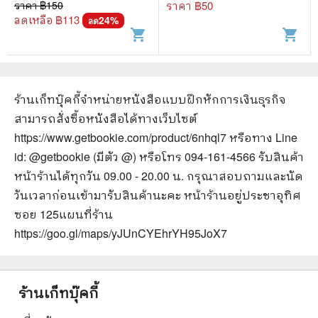
นิยาย
เงิน
ราคา ฿
150
ราคา ฿
50
ลดเหลือ ฿
113
24
%
ลด
shopping_cart
shopping_cart
ร้านเก็ทบุ๊คกี้จำหน่ายหนังสือ
แบบฝึกหักการเงินธุรกิจ
สามารถสั่งซื้อหนังสือได้ทางเว็บไซต์
https://www.getbookie.com/product/6nhql7
หรือทาง Line
id: @getbookie (มีตัว @) หรือโทร 094-161-4566 รับสินค้า
หน้าร้านได้ทุกวัน 09.00 - 20.00 น. กรุณาสอบถามและนัด
วันเวลาก่อนเข้ามารับสินค้านะคะ หน้าร้านอยู่ประชาอุทิศ
ซอย 125
แผนที่ร้าน
https://goo.gl/maps/yJUnCYEhrYH95JoX7
ร้านเก็ทบุ๊คกี้