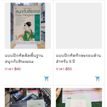
แบบฝึกหัดคัดพื้นฐาน
แบบฝึกหัดทักษะรอบด้าน
สนุกกับฮิระงะนะ
สำหรับ 5 ปี
ราคา ฿
40
ราคา ฿
50
shopping_cart
shopping_cart