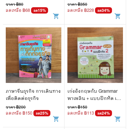
ราคา ฿
80
ราคา ฿
350
ลดเหลือ ฿
68
ลดเหลือ ฿
228
15
%
34
%
ลด
ลด
shopping_cart
shopping_cart
ภาษาจีนธุรกิจ การเดินทาง
เก่งอังกฤษกับ Grammar
เพื่อติดต่อธุรกิจ
พาเพลิน + แบบฝึกหัด เล่ม
2
ราคา ฿
200
ราคา ฿
150
ลดเหลือ ฿
150
ลดเหลือ ฿
113
25
%
24
%
ลด
ลด
shopping_cart
shopping_cart