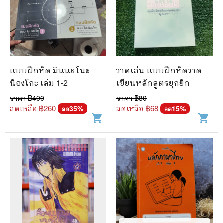
แบบฝึกหัด มินนะ โนะ
วาดเล่น แบบฝึกหัดวาด
นิฮงโกะ เล่ม 1-2
เขียนหลักสูตรยุกยิก
ราคา ฿
400
ราคา ฿
80
ลดเหลือ ฿
260
ลดเหลือ ฿
68
35
%
15
%
ลด
ลด
shopping_cart
shopping_cart