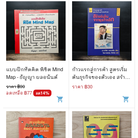
แบบฝึกหัดคิด พิชิต Mind
ก้าวแรกสู่การค้า สูตรเริ่ม
Map - ธัญญา ผลอนันต์
ต้นธุรกิจของตัวเอง สร้าง
เงินล้านจากธุรกิจเล็ก
ราคา ฿
90
ราคา ฿
30
ลดเหลือ ฿
77
14
%
ลด
shopping_cart
shopping_cart