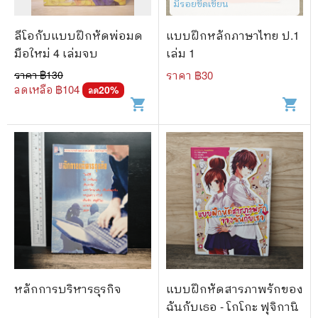
มีรอยขีดเขียน
ลีโอกับแบบฝึกหัดพ่อมด
แบบฝึกหลักภาษาไทย ป.1
มือใหม่ 4 เล่มจบ
เล่ม 1
ราคา ฿
130
ราคา ฿
30
ลดเหลือ ฿
104
20
%
ลด
shopping_cart
shopping_cart
หลักการบริหารธุรกิจ
แบบฝึกหัดสารภาพรักของ
ฉันกับเธอ - โกโกะ ฟุจิกานิ