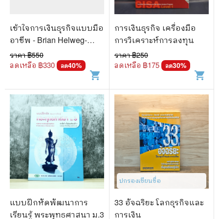
🐲 หนังสือเด็ก
📕 นิตยสาร
เข้าใจการเงินธุรกิจแบบมือ
การเงินธุรกิจ เครื่องมือ
🌎 International Books
อาชีพ - Brian Helweg-
การวิเคราะห์การลงทุน
Larsen
ราคา ฿
550
ราคา ฿
250
🎲 Board Game
ลดเหลือ ฿
330
ลดเหลือ ฿
175
40
%
30
%
ลด
ลด
shopping_cart
shopping_cart
📅 สินค้าอื่นๆ
ปกรองเขียนชื่อ
แบบฝึกหัดพัฒนาการ
33 อัจฉริยะ โลกธุรกิจและ
เรียนรู้ พระพุทธศาสนา ม.3
การเงิน