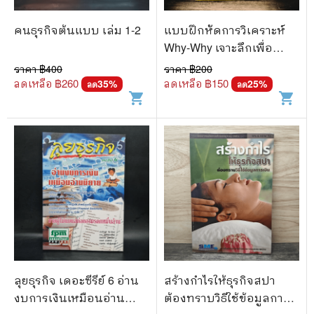
คนธุรกิจต้นแบบ เล่ม 1-2
แบบฝึกหัดการวิเคราะห์
Why-Why เจาะลึกเพื่อ
เอาชนะอย่างมุ่งมั่น
ราคา ฿
400
ราคา ฿
200
ลดเหลือ ฿
260
ลดเหลือ ฿
150
35
%
25
%
ลด
ลด
shopping_cart
shopping_cart
ลุยธุรกิจ เดอะซีรีย์ 6 อ่าน
สร้างกำไรให้ธุรกิจสปา
งบการเงินเหมือนอ่าน
ต้องทราบวิธีใช้ข้อมูลการ