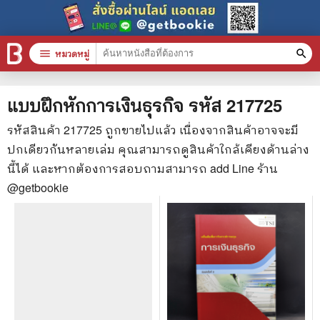
menu
หมวดหมู่
search
หมวดหมู่สินค้า
clear
แบบฝึกหักการเงินธุรกิจ
รหัส
217725
รหัสสินค้า
217725
ถูกขายไปแล้ว เนื่องจากสินค้าอาจจะมี
ปกเดียวกันหลายเล่ม คุณสามารถดูสินค้าใกล้เคียงด้านล่าง
หนังสือทั้งหมด
นี้ได้ และหากต้องการสอบถามสามารถ add Line ร้าน
stars
สินค้าใช้เฉพาะแต้มเท่านั้น
@getbookie
📚 หนังสือทั่วไป
🦄 วรรณกรรม นิยาย เรื่องสั้น
🎓 การศึกษา
😼 หนังสือการ์ตูน