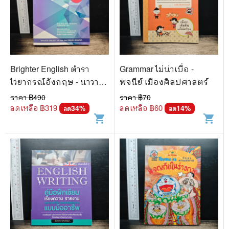
Brighter English ตำรา
Grammar ไม่น่าเบื่อ -
ไวยากรณ์อังกฤษ - นาวา
พจนีย์ เมืองศิลปศาสตร์
อากาศเอก (พิเศษ) บุญ
ราคา ฿
490
ราคา ฿
70
ทรง สุวัตถี
ลดเหลือ ฿
319
ลดเหลือ ฿
60
34
%
14
%
ลด
ลด
shopping_cart
shopping_cart