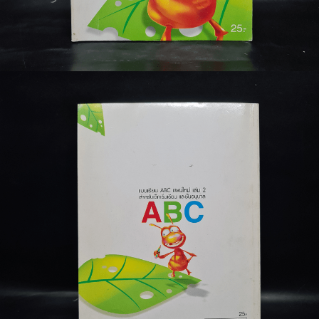
🐲 หนังสือเด็ก
📕 นิตยสาร
🌎 International Books
🎲 Board Game
📅 สินค้าอื่นๆ