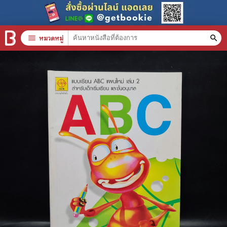
menu
หมวดหมู่
search
หมวดหมู่สินค้า
clear
หนังสือทั้งหมด
stars
สินค้าใช้เฉพาะแต้มเท่านั้น
📚 หนังสือทั่วไป
🦄 วรรณกรรม นิยาย เรื่องสั้น
🎓 การศึกษา
😼 หนังสือการ์ตูน