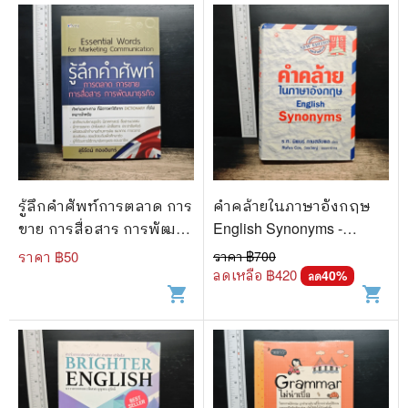
รู้ลึกคำศัพท์การตลาด การ
คำคล้ายในภาษาอังกฤษ
ขาย การสื่อสาร การพัฒนา
English Synonyms -
ธุรกิจ - สุรีรัตน์ ทองอินทร์
ร.ท.นิพนธ์ กาบสลับพล
ราคา ฿
50
ราคา ฿
700
ลดเหลือ ฿
420
40
%
ลด
shopping_cart
shopping_cart