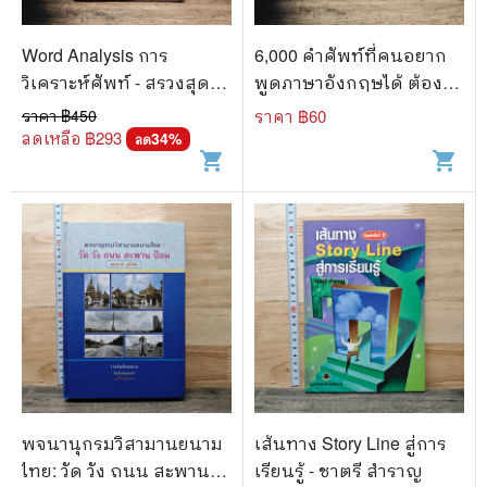
Word Analysis การ
6,000 คำศัพท์ที่คนอยาก
วิเคราะห์ศัพท์ - สรวงสุดา
พูดภาษาอังกฤษได้ ต้องรู้ -
สมสกุล
ครูพี่เจมส์
ราคา ฿
450
ราคา ฿
60
ลดเหลือ ฿
293
34
%
ลด
shopping_cart
shopping_cart
พจนานุกรมวิสามานยนาม
เส้นทาง Story Line สู่การ
ไทย: วัด วัง ถนน สะพาน
เรียนรู้ - ชาตรี สำราญ