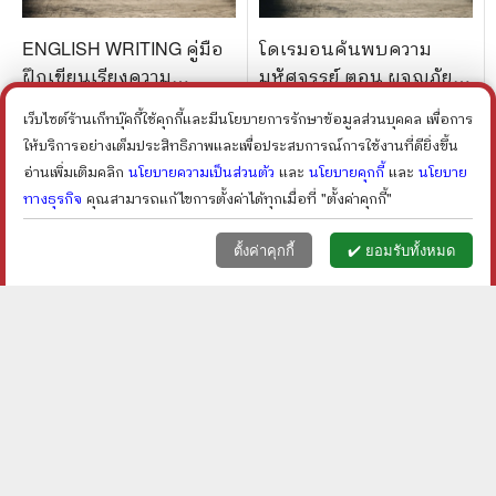
ENGLISH WRITING คู่มือ
โดเรมอนค้นพบความ
ฝึกเขียนเรียงความ
มหัศจรรย์ ตอน ผจญภัยใน
รายงาน
ร่างกาย
ราคา ฿
80
ราคา ฿
120
เว็บไซต์ร้านเก็ทบุ๊คกี้ใช้คุกกี้และมีนโยบายการรักษาข้อมูลส่วนบุคคล เพื่อการ
ลดเหลือ ฿
68
ลดเหลือ ฿
96
15
%
20
%
ลด
ลด
ให้บริการอย่างเต็มประสิทธิภาพและเพื่อประสบการณ์การใช้งานที่ดียิ่งขึ้น
shopping_cart
shopping_cart
อ่านเพิ่มเติมคลิก
นโยบายความเป็นส่วนตัว
และ
นโยบายคุกกี้
และ
นโยบาย
ทางธุรกิจ
คุณสามารถแก้ไขการตั้งค่าได้ทุกเมื่อที่ "ตั้งค่าคุกกี้"
หน้าแรก
ตะกร้า (
0
)
เมนูลูกค้า
home
shopping_basket
face
ตั้งค่าคุกกี้
✔️ ยอมรับทั้งหมด
ประวัติศาสตร์ โหด มัน ฮา
พูดจาภาษาจีน คู่มือ
สงครามโลกครั้งที่สอง
สนทนาภาษาจีนและภาษา