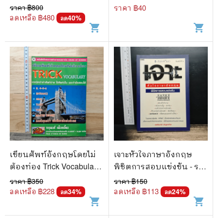
ป้อม - กนกวลี ชูชัยยะ
ราคา ฿
800
ราคา ฿
40
ลดเหลือ ฿
480
40
%
ลด
shopping_cart
shopping_cart
เขียนศัพท์อังกฤษโดยไม่
เจาะหัวใจภาษาอังกฤษ
ต้องท่อง Trick Vocabulary
พิชิตการสอบแข่งขัน - รส
- จารุพงศ์ เพ็งเกลี้ยง
รินทร์ บัญชาทัพ
ราคา ฿
350
ราคา ฿
150
ลดเหลือ ฿
228
ลดเหลือ ฿
113
34
%
24
%
ลด
ลด
shopping_cart
shopping_cart