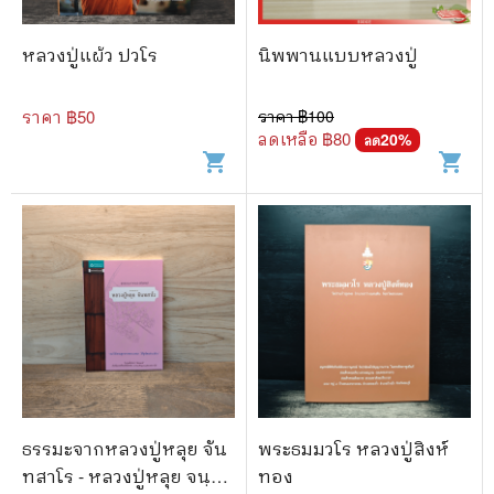
หลวงปู่แผ้ว ปวโร
นิพพานแบบหลวงปู่
ราคา ฿
50
ราคา ฿
100
ลดเหลือ ฿
80
20
%
ลด
shopping_cart
shopping_cart
ธรรมะจากหลวงปู่หลุย จัน
พระธมมวโร หลวงปู่สิงห์
ทสาโร - หลวงปู่หลุย จนฺ
ทอง