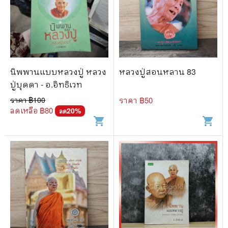
นิพพานแบบหลวงปู่ หลวง
หลวงปู่สอนหลาน 83
ปู่บุดดา - อ.อิทธิเวท
ราคา ฿
100
ราคา ฿
50
ลดเหลือ ฿
80
20
%
ลด
shopping_cart
shopping_cart