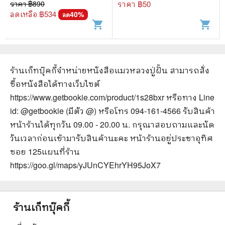
ราคา ฿
890
ราคา ฿
50
ลดเหลือ ฿
534
40
%
ลด
shopping_cart
shopping_cart
ร้านเก็ทบุ๊คกี้จำหน่ายหนังสือ
แมวหลวงปู่ฝั้น
สามารถสั่ง
ซื้อหนังสือได้ทางเว็บไซต์
https://www.getbookie.com/product/1s28bxr
หรือทาง Line
id: @getbookie (มีตัว @) หรือโทร 094-161-4566 รับสินค้า
หน้าร้านได้ทุกวัน 09.00 - 20.00 น. กรุณาสอบถามและนัด
วันเวลาก่อนเข้ามารับสินค้านะคะ หน้าร้านอยู่ประชาอุทิศ
ซอย 125
แผนที่ร้าน
https://goo.gl/maps/yJUnCYEhrYH95JoX7
ร้านเก็ทบุ๊คกี้