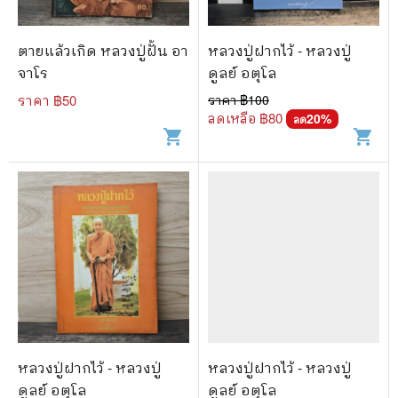
🐲 หนังสือเด็ก
📕 นิตยสาร
ตายแล้วเกิด หลวงปู่ฝั้น อา
หลวงปู่ฝากไว้ - หลวงปู่
🌎 International Books
จาโร
ดูลย์ อตุโล
ราคา ฿
50
ราคา ฿
100
🎲 Board Game
ลดเหลือ ฿
80
20
%
ลด
shopping_cart
shopping_cart
📅 สินค้าอื่นๆ
หลวงปู่ฝากไว้ - หลวงปู่
หลวงปู่ฝากไว้ - หลวงปู่
ดูลย์ อตุโล
ดูลย์ อตุโล