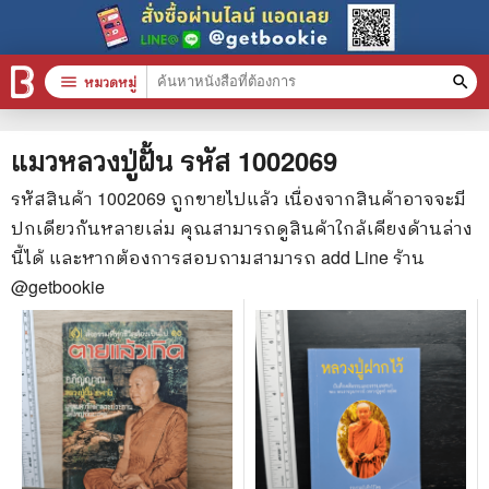
menu
หมวดหมู่
search
หมวดหมู่สินค้า
clear
แมวหลวงปู่ฝั้น
รหัส
1002069
รหัสสินค้า
1002069
ถูกขายไปแล้ว เนื่องจากสินค้าอาจจะมี
ปกเดียวกันหลายเล่ม คุณสามารถดูสินค้าใกล้เคียงด้านล่าง
หนังสือทั้งหมด
นี้ได้ และหากต้องการสอบถามสามารถ add Line ร้าน
stars
สินค้าใช้เฉพาะแต้มเท่านั้น
@getbookie
📚 หนังสือทั่วไป
🦄 วรรณกรรม นิยาย เรื่องสั้น
🎓 การศึกษา
😼 หนังสือการ์ตูน