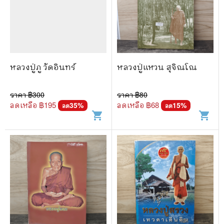
หลวงปู่ภู วัดอินทร์
หลวงปู่แหวน สุจิณโณ
ราคา ฿
300
ราคา ฿
80
ลดเหลือ ฿
195
ลดเหลือ ฿
68
35
%
15
%
ลด
ลด
shopping_cart
shopping_cart