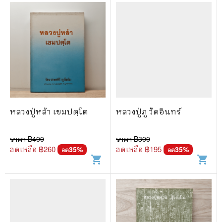
หลวงปู่หล้า เขมปตฺโต
หลวงปู่ภู วัดอินทร์
ราคา ฿
400
ราคา ฿
300
ลดเหลือ ฿
260
ลดเหลือ ฿
195
35
%
35
%
ลด
ลด
shopping_cart
shopping_cart