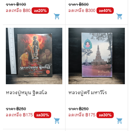
ทสาโร
ราคา ฿
100
ราคา ฿
500
ลดเหลือ ฿
80
ลดเหลือ ฿
300
20
%
40
%
ลด
ลด
shopping_cart
shopping_cart
หลวงปู่หมุน ฐิตสโล
หลวงปู่ศรี มหาวีโร
ราคา ฿
250
ราคา ฿
250
ลดเหลือ ฿
175
ลดเหลือ ฿
175
30
%
30
%
ลด
ลด
shopping_cart
shopping_cart