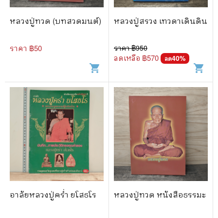
หลวงปู่ทวด (บทสวดมนต์)
หลวงปู่สรวง เทวดาเดินดิน
ราคา ฿
50
ราคา ฿
950
ลดเหลือ ฿
570
40
%
ลด
shopping_cart
shopping_cart
อาลัยหลวงปู่คร่ำ ยโสธโร
หลวงปู่ทวด หนังสือธรรมะ