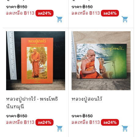
ราคา ฿
150
ราคา ฿
150
ลดเหลือ ฿
113
ลดเหลือ ฿
113
24
%
24
%
ลด
ลด
shopping_cart
shopping_cart
หลวงปู่ฝากไว้ - พระโพธิ
หลวงปู่สอนไว้
นันทมุนี
ราคา ฿
150
ราคา ฿
150
ลดเหลือ ฿
113
ลดเหลือ ฿
113
24
%
24
%
ลด
ลด
shopping_cart
shopping_cart