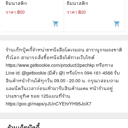
ยิมนาสติก
ยิมนาสติก
ราคา ฿
50
ราคา ฿
20
shopping_cart
shopping_cart
ร้านเก็ทบุ๊คกี้จำหน่ายหนังสือ
โดเรมอน สารานุกรมธงชาติ
ทั่วโลก
สามารถสั่งซื้อหนังสือได้ทางเว็บไซต์
https://www.getbookie.com/product/2pechkp
หรือทาง
Line id: @getbookie (มีตัว @) หรือโทร 094-161-4566 รับ
สินค้าหน้าร้านได้ทุกวัน 09.00 - 20.00 น. กรุณาสอบถาม
และนัดวันเวลาก่อนเข้ามารับสินค้านะคะ หน้าร้านอยู่
ประชาอุทิศ ซอย 125
แผนที่ร้าน
https://goo.gl/maps/yJUnCYEhrYH95JoX7
ร้านเก็ทบุ๊คกี้