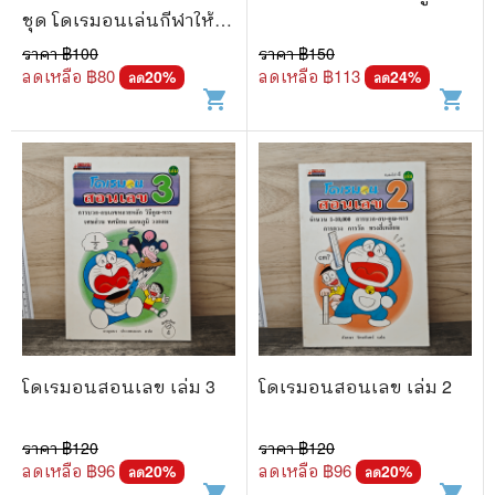
ชุด โดเรมอนเล่นกีฬาให้
สนุก
ราคา ฿
100
ราคา ฿
150
ลดเหลือ ฿
80
ลดเหลือ ฿
113
20
%
24
%
ลด
ลด
shopping_cart
shopping_cart
โดเรมอนสอนเลข เล่ม 3
โดเรมอนสอนเลข เล่ม 2
ราคา ฿
120
ราคา ฿
120
ลดเหลือ ฿
96
ลดเหลือ ฿
96
20
%
20
%
ลด
ลด
shopping_cart
shopping_cart