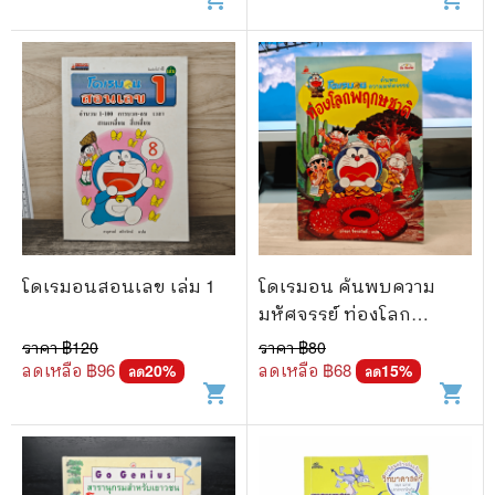
โดเรมอนสอนเลข เล่ม 1
โดเรมอน ค้นพบความ
มหัศจรรย์ ท่องโลก
พฤกษชาติ
ราคา ฿
120
ราคา ฿
80
ลดเหลือ ฿
96
ลดเหลือ ฿
68
20
%
15
%
ลด
ลด
shopping_cart
shopping_cart