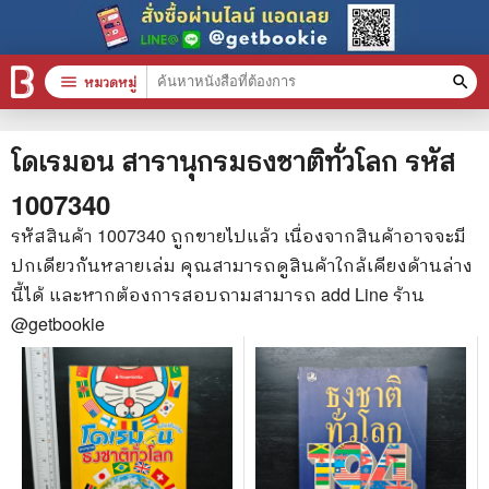
menu
หมวดหมู่
search
หมวดหมู่สินค้า
clear
โดเรมอน สารานุกรมธงชาติทั่วโลก
รหัส
1007340
หนังสือทั้งหมด
รหัสสินค้า
1007340
ถูกขายไปแล้ว เนื่องจากสินค้าอาจจะมี
ปกเดียวกันหลายเล่ม คุณสามารถดูสินค้าใกล้เคียงด้านล่าง
stars
สินค้าใช้เฉพาะแต้มเท่านั้น
นี้ได้ และหากต้องการสอบถามสามารถ add Line ร้าน
📚 หนังสือทั่วไป
@getbookie
🦄 วรรณกรรม นิยาย เรื่องสั้น
🎓 การศึกษา
😼 หนังสือการ์ตูน