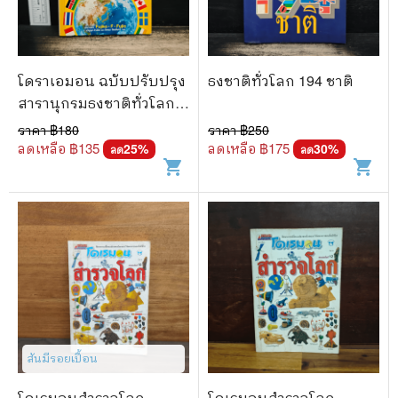
🐲 หนังสือเด็ก
📕 นิตยสาร
🌎 International Books
โดราเอมอน ฉบับปรับปรุง
ธงชาติทั่วโลก 194 ชาติ
สารานุกรมธงชาติทั่วโลก -
🎲 Board Game
Fujiko F. Fujio
ราคา ฿
180
ราคา ฿
250
📅 สินค้าอื่นๆ
ลดเหลือ ฿
135
ลดเหลือ ฿
175
25
%
30
%
ลด
ลด
shopping_cart
shopping_cart
สันมีรอยเปื้อน
โดเรมอนสำรวจโลก
โดเรมอนสำรวจโลก