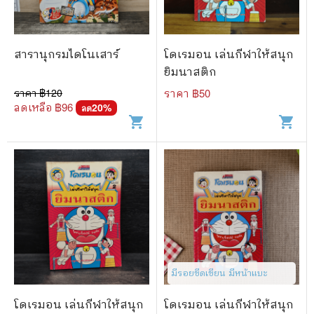
สารานุกรมไดโนเสาร์
โดเรมอน เล่นกีฬาให้สนุก
ยิมนาสติก
ราคา ฿
120
ราคา ฿
50
ลดเหลือ ฿
96
20
%
ลด
shopping_cart
shopping_cart
มีรอยขีดเขียน มีหน้าแบะ
โดเรมอน เล่นกีฬาให้สนุก
โดเรมอน เล่นกีฬาให้สนุก