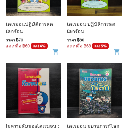
โดเรมอนปฎิบัติการลด
โดเรมอน ปฏิบัติการลด
โลกร้อน
โลกร้อน
ราคา ฿
70
ราคา ฿
80
ลดเหลือ ฿
60
ลดเหลือ ฿
68
14
%
15
%
ลด
ลด
shopping_cart
shopping_cart
ไขความลับของโดเรมอน :
โดเรมอน ขบวนการกู้โลก