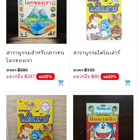
สารานุกรมสำหรับเยาวชน
สารานุกรมไดโนเสาร์
โลกของเรา
ราคา ฿
380
ราคา ฿
100
ลดเหลือ ฿
247
ลดเหลือ ฿
80
35
%
20
%
ลด
ลด
shopping_cart
shopping_cart