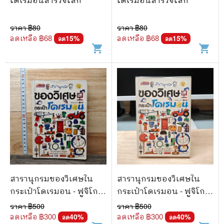
ราคา ฿
80
ราคา ฿
80
ลดเหลือ ฿
68
ลดเหลือ ฿
68
15
%
15
%
ลด
ลด
shopping_cart
shopping_cart
สารานุกรมของวิเศษใน
สารานุกรมของวิเศษใน
กระเป๋าโดเรมอน - ฟูจิโกะ
กระเป๋าโดเรมอน - ฟูจิโกะ
เอฟ ฟูจิโอะ
เอฟ ฟูจิโอะ
ราคา ฿
500
ราคา ฿
500
ลดเหลือ ฿
300
ลดเหลือ ฿
300
40
%
40
%
ลด
ลด