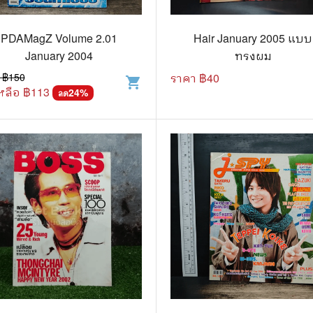
วกับสัตว์
Gossip ดารา
์ตูนดนตรี
👙 เซ็กซี่
PDAMagZ Volume 2.01
Hair January 2005 แบบ
January 2004
ทรงผม
์ตูนทำอาหาร
วัยรุ่น
 ฿
150
ราคา ฿
40
shopping_cart
หลือ ฿
113
สืบสวน สอบสวน
24
%
🥘 อาหาร
ลด
⚔️ ต่อสู้ แอ๊คชั่น
💄 สุขภาพและความงาม
ตูนกีฬา
🏠 แต่งบ้าน
ก
🧳 ท่องเที่ยว
ตาซี
คู่มือเฉลยเกม
ญภัย ท่องเที่ยว
เกษตรและธรรมชาติ
แม่และเด็ก
ตูนผีไทย
ภาษาศาสตร์