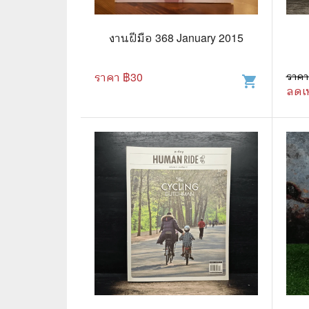
🛸 วิทยาศาสตร์ คณิตศาสตร์
🐾 เกี่ย
🌾 พืช สัตว์
🎻 การ
งานฝีมือ 368 January 2015
🥘 อาหาร สุขภาพ ความงาม
🍳 การ
ราคา ฿
30
ราคา
shopping_cart
ลดเ
👪 ครอบครัว การเลี้ยงลูก
🕵️‍♀️ 
🏡 บ้านและสวน
🎸 ดนตรี ภาพยนตร์
⚽ การ์
⚽ กีฬา เกม
😀 ตล
👸 นางงาม
🔮 แฟน
🖥️ คอมพิวเตอร์ เทคโนโลยี
🧗‍♂️ ผจ
หนังสือทั่วไป พ็อกเก็ตบุ๊ค
👽 ไซไฟ
☠️ การ์