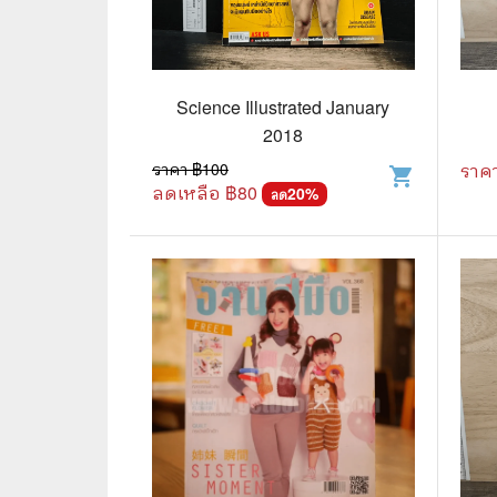
📜 ประวัติศาสตร์
👩‍🏫 
👤 ประวัติบุคคล ประสบการณ์ชีวิต
การศึ
Science Illustrated January
🌠 โหราศาสตร์ การทำนาย
2018
☸️ ธรรมะ ศาสนา ปรัชญา
😼 หนัง
ราคา ฿
100
ราค
shopping_cart
ลดเหลือ ฿
80
20
%
ลด
🏙️ การเมือง สังคมศาสตร์
📚 การ์
🪦 งานศพ อนุสรณ์ต่างๆ
📗 การ์
🧳 ท่องเที่ยว ประสบการณ์ท่องเที่ยว
👨‍❤️‍👨 
💃 งานอดิเรก อาชีพ
🕰️ การ
สารคดี
❤️ รัก
🌎 สารคดี ความรู้รอบตัว
🎭 ดราม่
💎 เพชร พลอย อัญมณี
💀 ผี 