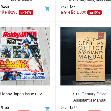
 ฿
450
ราคา ฿
550
shopping_cart
แก๊ก
หลือ ฿
293
ลดเหลือ ฿
330
34
%
40
%
ลด
ลด
การ์ตูนภาษาญี่ปุ่น
BOXSET การ์ตูน
การ์ตูน
สือเด็ก
รู้สำหรับเด็ก
าน
Hobby Japan Issue 002
21st Century Office
Assistant's Manual
 ฿
100
ราคา ฿
180
shopping_cart