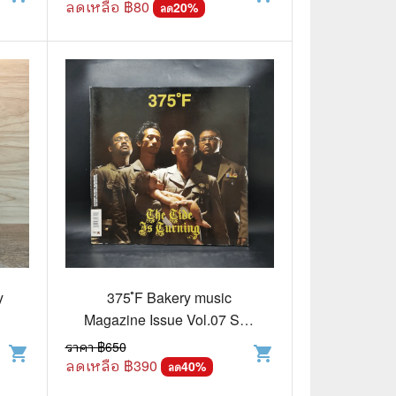
ลดเหลือ ฿
80
20
%
ลด
y
375 ํF Bakery music
Magazine Issue Vol.07 Sep
2004
ราคา ฿
650
shopping_cart
shopping_cart
ลดเหลือ ฿
390
40
%
ลด