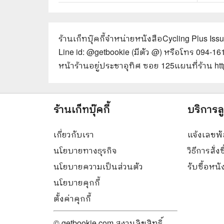
ร้านเก็ทบุ๊คกี้จำหน่ายหนังสือ
Cycling Plus Iss
Line id: @getbookie (มีตัว @) หรือโทร 094-1
หน้าร้านอยู่ประชาอุทิศ ซอย 125
แผนที่ร้าน h
ร้านเก็ทบุ๊คกี้
บริการล
เกี่ยวกับเรา
แจ้งเลขพั
นโยบายทางธุรกิจ
วิธีการสั่งซ
นโยบายความเป็นส่วนตัว
รับซื้อหน
นโยบายคุกกี้
ตั้งค่าคุกกี้
© getbookie.com สงวนลิขสิทธิ์