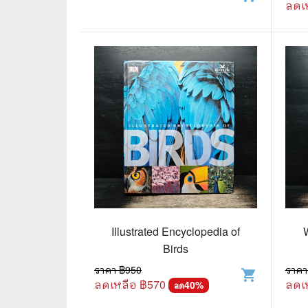
ลดเ
⛺ ผจญภัย
😀 ตลก สนุกสนาน
นิยาย วรรณกรรม
Illustrated Encyclopedia of
Birds
ราคา ฿
950
ราคา
shopping_cart
ลดเหลือ ฿
570
ลดเ
40
%
ลด