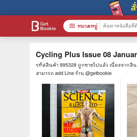
menu
หมวดหมู่
Cycling Plus Issue 08 Janua
รหัสสินค้า
895328
ถูกขายไปแล้ว เนื่องจากสิ
หนังสือทั้งหมด
🎓 การ
สามารถ add Line ร้าน @getbookie
stars
สินค้าใช้เฉพาะแต้มเท่านั้น
⚖️ กฎห
💬 ภาษ
📚 หนังสือทั่วไป
💉 การ
😁 จิตวิทยา พัฒนาตนเอง
👮‍♀️ ค
👔 ธุรกิจ เศรษฐศาสตร์
🏫 หนัง