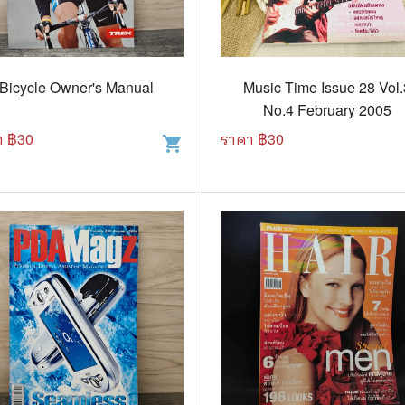
แนะแนวการศึกษา
🤡 เรื่องสั้น ขำขัน
กษาและการสอน
🎨 ศิลปะและการออกแบบ
Bicycle Owner's Manual
Music Time Issue 28 Vol.
🎸 ดนตรี
No.4 February 2005
สือการ์ตูน
🩱 แฟชั่น
า ฿
30
ราคา ฿
30
shopping_cart
ตูนชุด
🔭 วิทยาศาสตร์
ตูนเล่มเดียวจบ
🕰️ ประวัติศาสตร์
การ์ตูนวาย การ์ตูนยูริ
⛪ ศาสนา
์ตูนยุคเก่า
🏙️ การเมือง
 โรแมนติก
⚽ กีฬา
า ชีวิต เรื่องจริง
🎞️ ภาพยนตร์
สยองขวัญ ระทึกขวัญ
โมเดล