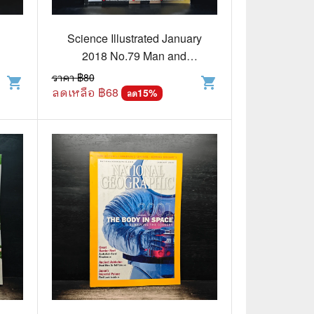
🧒 Children's Books
👪 Family and Relationships
Science Illustrated January
2018 No.79 Man and
🐕‍🦺 Animals
Machine
ราคา ฿
80
shopping_cart
shopping_cart
ลดเหลือ ฿
68
🏛️ Politics & Government
15
%
ลด
⚙️ Engineering & Transportation
⚖️ Law
👤 Biography
🍸 Food and Drink
💃 Hobbies and Collectibles
🖋️ Literature and Fiction
🧳 Travel Literature