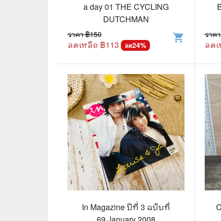
🦄 วรรณกรรม นิยาย เรื่องสั้น
👩 สนพ
a day 01 THE CYCLING
B
DUTCHMAN
🐇 เรื่องสั้น
☘️ สนพ.
ราคา ฿
150
ราคา
shopping_cart
🛖 วรรณคดีไทย นิทานพื้นบ้าน
🔵 สนพ
ลดเหลือ ฿
113
ลดเ
24
%
ลด
👩‍🦳 นิยายไทยรุ่นเก่า
🏳️‍🌈 ส
🏵️ บทกวี บทกลอน
🟩 สน
🏞️ นิยายภาพ
☀️ สนพ.
👨‍❤️‍👨 นิยายวาย นิยายยูริ
🟦 สนพ.
✍️ นิยายฟิคชั่น
⭕ สนพ.
🌏 นิยายแปล
🔴 สนพ
🏰 วรรณกรรมเยาวชน
🔲 สนพ
🦄 แฟนตาซี
💜 สนพ
In Magazine ปีที่ 3 ฉบับที่
C
69 January 2008
🛸 ไซไฟ วิทยาศาสตร์
การ์ตู