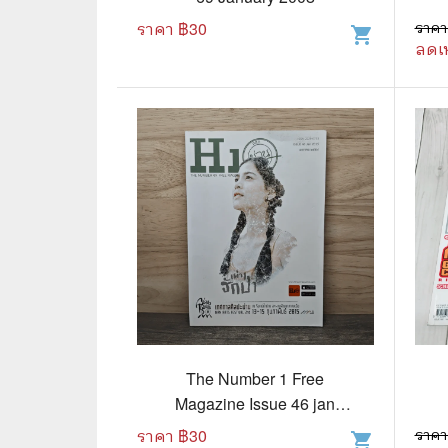
ราคา ฿
30
ราคา
shopping_cart
🌟 นิยายไลท์โนเวล
การ์ตูน
ลดเ
🏺 อิงประวัติศาสตร์
หนังสือ
🏮 นิยายจีน
กล่อง 
🌞 นิยายแจ่มใส
หนังสือ
❤️ รัก โรแมนติก
❤️‍🔥❤️‍🔥 นิยายรัก ราคาถูกสุด
🐲 หนัง
💀 ผี สยองขวัญ ระทึกขวัญ
🪐 ความ
🎭 ดราม่า ชีวิต
🐲 นิท
🌔 ลึกลับ
The Number 1 Free
🔍 สืบสวน สอบสวน
Magazine Issue 46 jan
2015
ราคา ฿
30
ราคา
⚔️ แอ็คชั่น ต่อสู้
shopping_cart