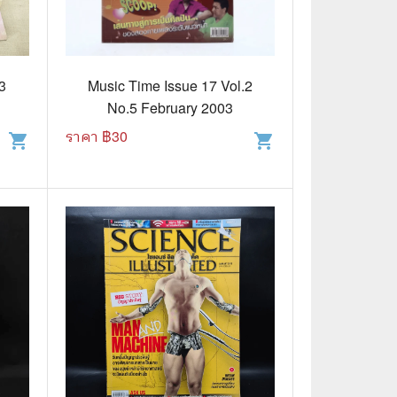
🌠 Astrology
⛪ Religion
3
Music Time Issue 17 Vol.2
🧏‍♀️ Languages
No.5 February 2003
🪐 Science & Math
ราคา ฿
30
shopping_cart
shopping_cart
🏋️‍♂️ Health and Well-Being
🤳 Social Science
😊 Self-Enrichment
👔 Business and Economics
🖥️ Computers & Technology
🧑‍🏫 Education & Teaching
🎶 Music & Movie