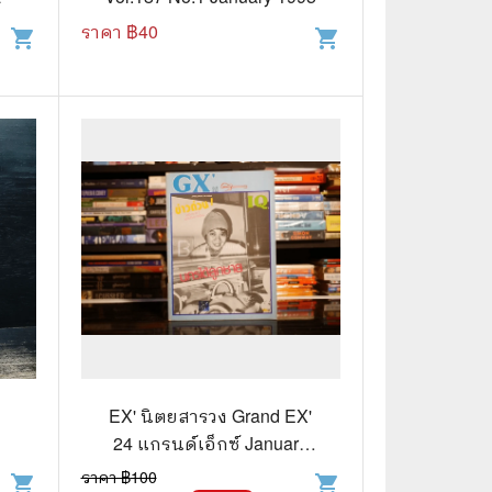
ราคา ฿
40
shopping_cart
shopping_cart
📅 สินค้าอื่นๆ
📒 สมุดบันทึก
🎥 ของสะสมจากหนังและการ์ตูน
📅 ปฏิทินเก่า
อื่นๆ
EX' นิตยสารวง Grand EX'
24 แกรนด์เอ็กซ์ January
14,1984
ราคา ฿
100
shopping_cart
shopping_cart