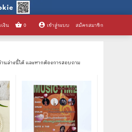
shopping_basket
account_circle
ะเงิน
0
เข้าสู่ระบบ
สมัครสมาชิก
clear
ด้านล่างนี้ได้ และหากต้องการสอบถาม
🌎 International Books
🎨 Art and Design
🤹‍♀️ Humor & Entertainment
🏝️ Survival & Emergency
Preparedness
🦸‍♂️ Comics & Graphic Novels
🏺 Historical & Political