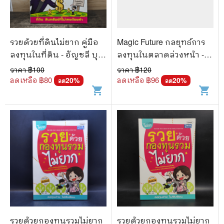
รวยด้วยที่ดินไม่ยาก คู่มือ
Magic Future กลยุทธ์การ
ลงทุนในที่ดิน - อัญชลี บุญ
ลงทุนในตลาดล่วงหน้า -
นุกูล
สมยศ ศุภกิจไพบูลย์
ราคา ฿
100
ราคา ฿
120
ลดเหลือ ฿
80
ลดเหลือ ฿
96
20
%
20
%
ลด
ลด
shopping_cart
shopping_cart
รวยด้วยกองทุนรวมไม่ยาก
รวยด้วยกองทุนรวมไม่ยาก