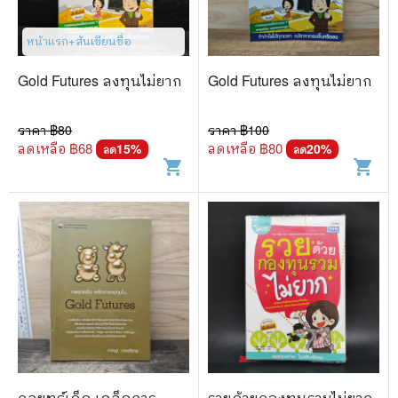
🐲 หนังสือเด็ก
📕 นิตยสาร
หน้าแรก+สันเขียนชื่อ
🌎 International Books
Gold Futures ลงทุนไม่ยาก
Gold Futures ลงทุนไม่ยาก
🎲 Board Game
ราคา ฿
80
ราคา ฿
100
📅 สินค้าอื่นๆ
ลดเหลือ ฿
68
ลดเหลือ ฿
80
15
%
20
%
ลด
ลด
shopping_cart
shopping_cart
กลยุทธ์เด็ด เคล็ดการ
รวยด้วยกองทุนรวมไม่ยาก