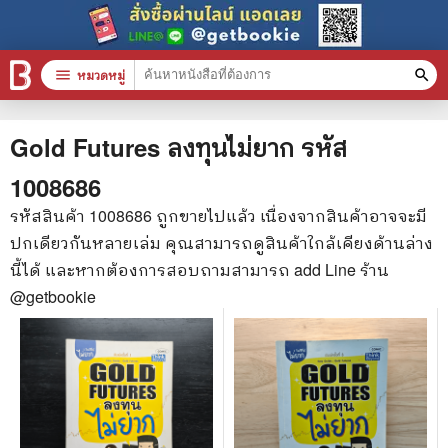
menu
หมวดหมู่
search
หมวดหมู่สินค้า
clear
Gold Futures ลงทุนไม่ยาก
รหัส
1008686
หนังสือทั้งหมด
รหัสสินค้า
1008686
ถูกขายไปแล้ว เนื่องจากสินค้าอาจจะมี
ปกเดียวกันหลายเล่ม คุณสามารถดูสินค้าใกล้เคียงด้านล่าง
stars
สินค้าใช้เฉพาะแต้มเท่านั้น
นี้ได้ และหากต้องการสอบถามสามารถ add Line ร้าน
📚 หนังสือทั่วไป
@getbookie
🦄 วรรณกรรม นิยาย เรื่องสั้น
🎓 การศึกษา
😼 หนังสือการ์ตูน