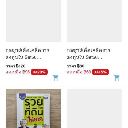
กลยุทธ์เด็ดเคล็ดการ
กลยุทธ์เด็ดเคล็ดการ
ลงทุนใน Set50
ลงทุนใน Set50
IndexFutures - ภาคภูมิ
IndexFutures - ภาคภูมิ
ราคา ฿
120
ราคา ฿
80
ภาคย์วิศาล
ภาคย์วิศาล
ลดเหลือ ฿
96
ลดเหลือ ฿
68
20
%
15
%
ลด
ลด
shopping_cart
shopping_cart