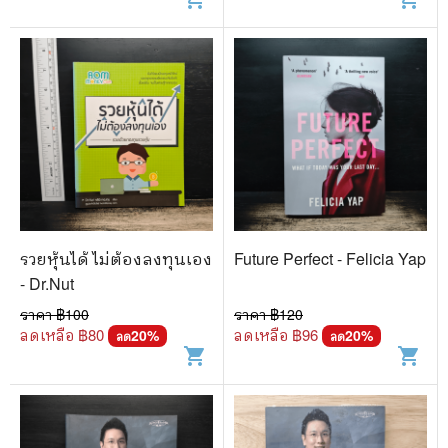
รวยหุ้นได้ ไม่ต้องลงทุนเอง
Future Perfect - Felicia Yap
- Dr.Nut
ราคา ฿
100
ราคา ฿
120
ลดเหลือ ฿
80
ลดเหลือ ฿
96
20
%
20
%
ลด
ลด
shopping_cart
shopping_cart