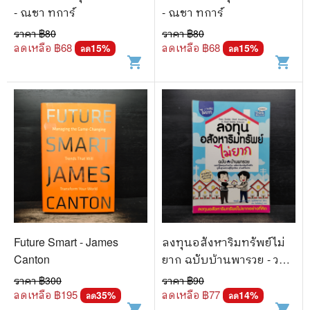
- ณชา ทการ์
- ณชา ทการ์
ราคา ฿
80
ราคา ฿
80
ลดเหลือ ฿
68
ลดเหลือ ฿
68
15
%
15
%
ลด
ลด
shopping_cart
shopping_cart
Future Smart - James
ลงทุนอสังหาริมทรัพย์ไม่
Canton
ยาก ฉบับบ้านพารวย - วร
วุฒิ กาญจนการุณ
ราคา ฿
300
ราคา ฿
90
ลดเหลือ ฿
195
ลดเหลือ ฿
77
35
%
14
%
ลด
ลด
shopping_cart
shopping_cart