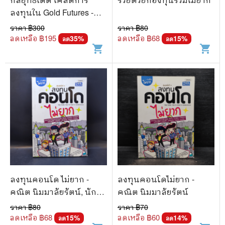
ลงทุนใน Gold Futures -
ภาคภูมิ ภาคย์วิศาล
ราคา ฿
300
ราคา ฿
80
ลดเหลือ ฿
195
ลดเหลือ ฿
68
35
%
15
%
ลด
ลด
shopping_cart
shopping_cart
ลงทุนคอนโด ไม่ยาก -
ลงทุนคอนโดไม่ยาก -
คณิต นิมมาลัยรัตน์, นัก
คณิต นิมมาลัยรัตน์
ลงทุนคุณเพชร
ราคา ฿
80
ราคา ฿
70
ลดเหลือ ฿
68
ลดเหลือ ฿
60
15
%
14
%
ลด
ลด