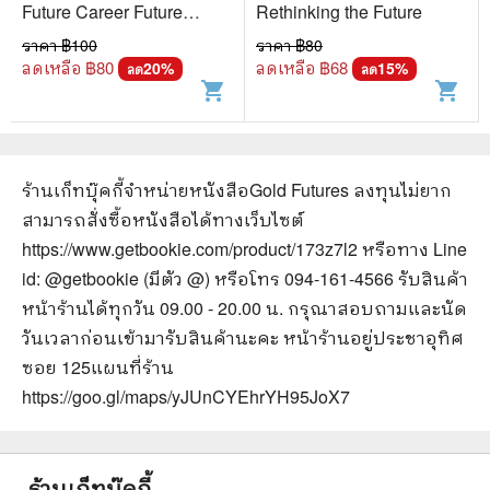
Future Career Future
Rethinking the Future
Education 3 - อ.วิริยะ ฤาชัย
ราคา ฿
100
ราคา ฿
80
พาณิชย์
ลดเหลือ ฿
80
ลดเหลือ ฿
68
20
%
15
%
ลด
ลด
shopping_cart
shopping_cart
ร้านเก็ทบุ๊คกี้จำหน่ายหนังสือ
Gold Futures ลงทุนไม่ยาก
สามารถสั่งซื้อหนังสือได้ทางเว็บไซต์
https://www.getbookie.com/product/173z7l2
หรือทาง Line
id: @getbookie (มีตัว @) หรือโทร 094-161-4566 รับสินค้า
หน้าร้านได้ทุกวัน 09.00 - 20.00 น. กรุณาสอบถามและนัด
วันเวลาก่อนเข้ามารับสินค้านะคะ หน้าร้านอยู่ประชาอุทิศ
ซอย 125
แผนที่ร้าน
https://goo.gl/maps/yJUnCYEhrYH95JoX7
ร้านเก็ทบุ๊คกี้