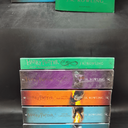
🐲 หนังสือเด็ก
📕 นิตยสาร
🌎 International Books
🎲 Board Game
📅 สินค้าอื่นๆ