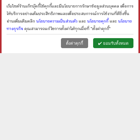
ลดเหลือ ฿
135
ลดเหลือ ฿
96
25
%
20
%
ลด
ลด
เว็บไซต์ร้านเก็ทบุ๊คกี้ใช้คุกกี้และมีนโยบายการรักษาข้อมูลส่วนบุคคล เพื่อการ
shopping_cart
shopping_cart
ให้บริการอย่างเต็มประสิทธิภาพและเพื่อประสบการณ์การใช้งานที่ดียิ่งขึ้น
อ่านเพิ่มเติมคลิก
นโยบายความเป็นส่วนตัว
และ
นโยบายคุกกี้
และ
นโยบาย
ทางธุรกิจ
คุณสามารถแก้ไขการตั้งค่าได้ทุกเมื่อที่ "ตั้งค่าคุกกี้"
หน้าแรก
ตะกร้า (
0
)
เมนูลูกค้า
home
shopping_basket
face
ตั้งค่าคุกกี้
✔️ ยอมรับทั้งหมด
Döstädning - Margareta
喜羊羊与灰太狼 1: 狼来了
Magnusson
(ภาษาจีน)
ราคา ฿
150
ราคา ฿
50
ลดเหลือ ฿
113
24
%
ลด
shopping_cart
shopping_cart