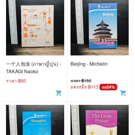
一个人泡澡 (ภาษาญี่ปุ่น) -
Beijing - Michelin
TAKAGI Naoko
ราคา ฿
50
ราคา ฿
150
ลดเหลือ ฿
113
24
%
ลด
shopping_cart
shopping_cart