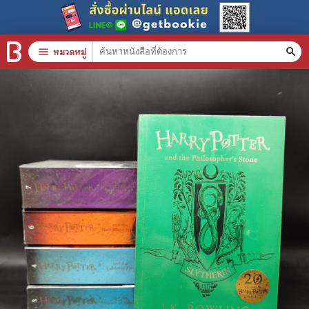
menu
หมวดหมู่
search
หมวดหมู่สินค้า
clear
หนังสือทั้งหมด
stars
สินค้าใช้เฉพาะแต้มเท่านั้น
📚 หนังสือทั่วไป
🦄 วรรณกรรม นิยาย เรื่องสั้น
🎓 การศึกษา
😼 หนังสือการ์ตูน