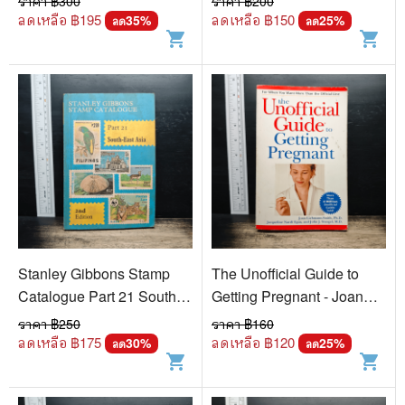
ราคา ฿
300
ราคา ฿
200
ลดเหลือ ฿
195
ลดเหลือ ฿
150
35
%
25
%
ลด
ลด
shopping_cart
shopping_cart
Stanley Gibbons Stamp
The Unofficial Guide to
Catalogue Part 21 South-
Getting Pregnant - Joan
East Asia
Liebmann-Smith
ราคา ฿
250
ราคา ฿
160
ลดเหลือ ฿
175
ลดเหลือ ฿
120
30
%
25
%
ลด
ลด
shopping_cart
shopping_cart