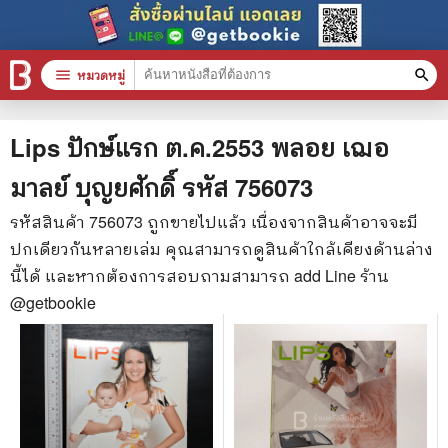
menu
หมวดหมู่
search
หมวดหมู่สินค้า
clear
Lips ปักษ์แรก ต.ค.2553 พลอย เฌอ
มาลย์ บุญยศักดิ์
รหัส
756073
หนังสือทั้งหมด
รหัสสินค้า
756073
ถูกขายไปแล้ว เนื่องจากสินค้าอาจจะมี
ปกเดียวกันหลายเล่ม คุณสามารถดูสินค้าใกล้เคียงด้านล่าง
stars
สินค้าใช้เฉพาะแต้มเท่านั้น
นี้ได้ และหากต้องการสอบถามสามารถ add Line ร้าน
📚 หนังสือทั่วไป
@getbookie
🦄 วรรณกรรม นิยาย เรื่องสั้น
🎓 การศึกษา
😼 หนังสือการ์ตูน