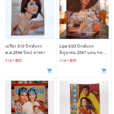
เปรียว 510 ปักษ์แรก
Lips 5/23 ปักษ์แรก
ต.ค.2546 ป๊อป อารยา
มิถุนายน 2547 แอน ทอง
ประสม
ราคา ฿
50
ราคา ฿
50
shopping_cart
shopping_cart