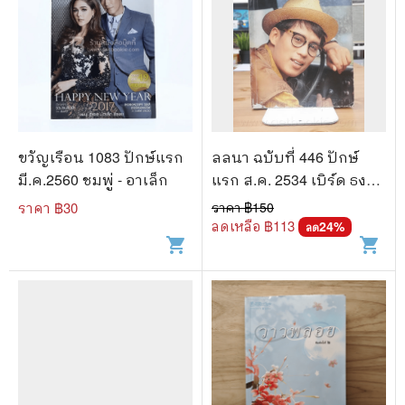
ขวัญเรือน 1083 ปักษ์แรก
ลลนา ฉบับที่ 446 ปักษ์
มี.ค.2560 ชมพู่ - อาเล็ก
แรก ส.ค. 2534 เบิร์ด ธง
ไชย
ราคา ฿
30
ราคา ฿
150
ลดเหลือ ฿
113
24
%
ลด
shopping_cart
shopping_cart