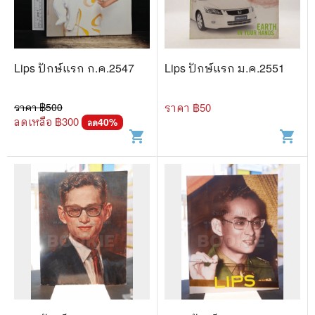
🐲 หนังสือเด็ก
📕 นิตยสาร
🌎 International Books
Lips ปักษ์แรก ก.ค.2547
Lips ปักษ์แรก ม.ค.2551
🎲 Board Game
ราคา ฿
500
ราคา ฿
50
📅 สินค้าอื่นๆ
ลดเหลือ ฿
300
40
%
ลด
shopping_cart
shopping_cart