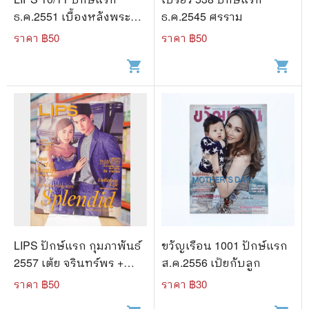
ธ.ค.2551 เบื้องหลังพระ
ธ.ค.2545 ศรราม
ราชพิธีราชภิเษกกษัตริย์
ราคา ฿
50
ราคา ฿
50
ภูฎาน
shopping_cart
shopping_cart
LIPS ปักษ์แรก กุมภาพันธ์
ขวัญเรือน 1001 ปักษ์แรก
2557 เต้ย จรินทร์พร +
ส.ค.2556 เป้ยกับลูก
เจมส์ จิรายุ
ราคา ฿
50
ราคา ฿
30