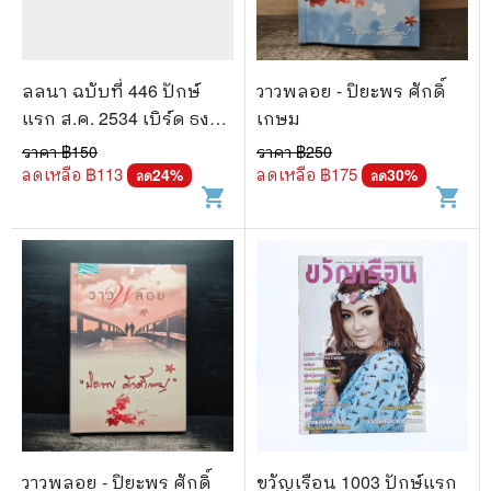
ลลนา ฉบับที่ 446 ปักษ์
วาวพลอย - ปิยะพร ศักดิ์
แรก ส.ค. 2534 เบิร์ด ธง
เกษม
ไชย
ราคา ฿
150
ราคา ฿
250
ลดเหลือ ฿
113
ลดเหลือ ฿
175
24
%
30
%
ลด
ลด
shopping_cart
shopping_cart
วาวพลอย - ปิยะพร ศักดิ์
ขวัญเรือน 1003 ปักษ์แรก