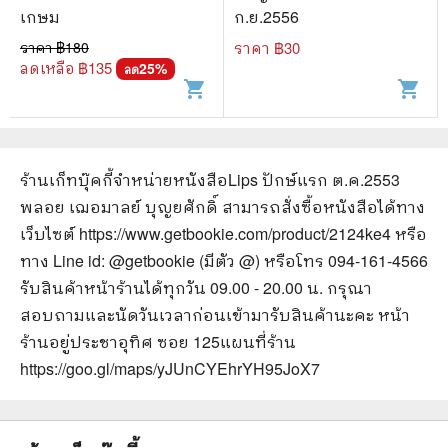
เกษม
ก.ย.2556
ราคา ฿
180
ราคา ฿
30
ลดเหลือ ฿
135
25
%
ลด
shopping_cart
shopping_cart
ร้านเก็ทบุ๊คกี้จำหน่ายหนังสือ
Lips ปักษ์แรก ต.ค.2553
พลอย เฌอมาลย์ บุญยศักดิ์
สามารถสั่งซื้อหนังสือได้ทาง
เว็บไซต์
https://www.getbookie.com/product/2124ke4
หรือ
ทาง Line id: @getbookie (มีตัว @) หรือโทร 094-161-4566
รับสินค้าหน้าร้านได้ทุกวัน 09.00 - 20.00 น. กรุณา
สอบถามและนัดวันเวลาก่อนเข้ามารับสินค้านะคะ หน้า
ร้านอยู่ประชาอุทิศ ซอย 125
แผนที่ร้าน
https://goo.gl/maps/yJUnCYEhrYH95JoX7