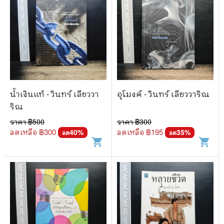
น้ำเงินแท้ - วินทร์ เลียววา
อุโมงค์ - วินทร์ เลียววาริณ
ริณ
ราคา ฿
500
ราคา ฿
300
ลดเหลือ ฿
300
ลดเหลือ ฿
195
40
%
35
%
ลด
ลด
shopping_cart
shopping_cart