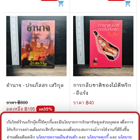
shopping_cart
shopping_cart
อำนาจ - ประภัสสร เสวิกุล
การกลับชาติของไม้ตีพริก
- อีแร้ง
ราคา ฿
300
ราคา ฿
40
ลดเหลือ ฿
195
35
%
ลด
shopping_cart
shopping_cart
เว็บไซต์ร้านเก็ทบุ๊คกี้ใช้คุกกี้และมีนโยบายการรักษาข้อมูลส่วนบุคคล เพื่อการ
ให้บริการอย่างเต็มประสิทธิภาพและเพื่อประสบการณ์การใช้งานที่ดียิ่งขึ้น
อ่านเพิ่มเติมคลิก
นโยบายความเป็นส่วนตัว
และ
นโยบายคุกกี้
และ
นโยบาย