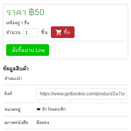
ราคา ฿
50
เหลืออยู่
1
ชิ้น
จำนวน
ชิ้น
ซื้อ
shopping_cart
สั่งซื้อผ่าน Line
ข้อมูลสินค้า
คำแนะนำ
ลิงค์
❤️ รัก โรแมนติก
หมวดหมู่
สภาพ
หนังสือ
มือสอง