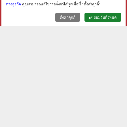
ทางธุรกิจ
คุณสามารถแก้ไขการตั้งค่าได้ทุกเมื่อที่ "ตั้งค่าคุกกี้"
หน้าแรก
ตะกร้า (
0
)
เมนูลูกค้า
home
shopping_basket
face
ตั้งค่าคุกกี้
✔️ ยอมรับทั้งหมด
โรงเรียนนี้ผีดุ - นกฮูก
สิงโตนอกคอก - จิดานันท์
เหลืองเพียรสมุท
ราคา ฿
100
ราคา ฿
500
ลดเหลือ ฿
80
ลดเหลือ ฿
300
20
%
40
%
ลด
ลด
shopping_cart
shopping_cart