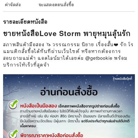
ค่าจัดส่ง
จะแสดงตอนสั่งซื้อ
รายละเอียด
หนังสือ
ขายหนังสือLove Storm พายุหมุนลุ้นรัก
สภาพสินค้ามือสอง 🦄 วรรณกรรม นิยาย เรื่องสั้น❤️ รัก โร
แมนติกสั่งซื้อได้ทันทีผ่านเว็บไซต์ หรือหากต้องการ
สอบถามแม่ค้า แอดไลน์มาได้เลยค่ะ @getbookie พร้อม
บริการให้เร็วที่สุดจ้า