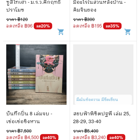
ซูสีไทเฮา - ม.ร.ว.คึกฤทธิ์
มีอะไรในสวนหลังบ้าน -
ปราโมช
คิมจินยอง
ราคา ฿
120
ราคา ฿
300
ลดเหลือ ฿
96
ลดเหลือ ฿
195
20
%
35
%
ลด
ลด
shopping_cart
shopping_cart
มีเน้นข้อความ มีขีดเขียน
บันทึกปิ่น 8 เล่มจบ -
สยบฟ้าพิชิตปฐพี เล่ม 25,
เช่อเช่อชิงหาน
28-29, 33-40
ราคา ฿
7,500
ราคา ฿
5,400
ลดเหลือ ฿
4,500
ลดเหลือ ฿
3,240
40
%
40
%
ลด
ลด