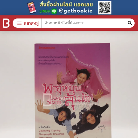
menu
หมวดหมู่
search
หมวดหมู่สินค้า
clear
หนังสือทั้งหมด
stars
สินค้าใช้เฉพาะแต้มเท่านั้น
📚 หนังสือทั่วไป
🦄 วรรณกรรม นิยาย เรื่องสั้น
🎓 การศึกษา
😼 หนังสือการ์ตูน