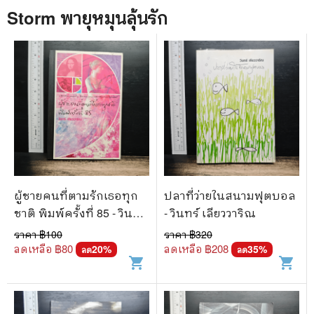
Storm พายุหมุนลุ้นรัก
ผู้ชายคนที่ตามรักเธอทุก
ปลาที่ว่ายในสนามฟุตบอล
ชาติ พิมพ์ครั้งที่ 85 - วินทร์
- วินทร์ เลียววาริณ
เลียววาริณ
ราคา ฿
100
ราคา ฿
320
ลดเหลือ ฿
80
ลดเหลือ ฿
208
20
%
35
%
ลด
ลด
shopping_cart
shopping_cart