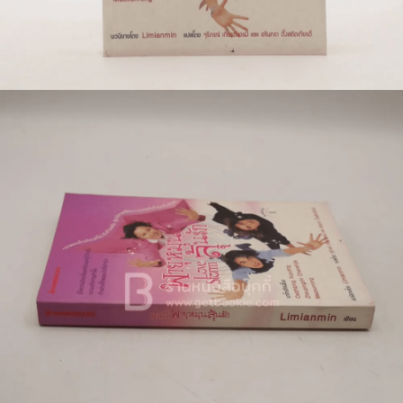
🐲 หนังสือเด็ก
📕 นิตยสาร
🌎 International Books
🎲 Board Game
📅 สินค้าอื่นๆ