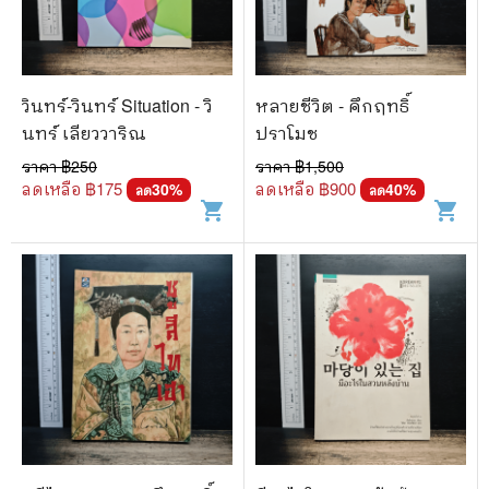
วินทร์-วินทร์ Situation - วิ
หลายชีวิต - คึกฤทธิ์
นทร์ เลียววาริณ
ปราโมช
ราคา ฿
250
ราคา ฿
1,500
ลดเหลือ ฿
175
ลดเหลือ ฿
900
30
%
40
%
ลด
ลด
shopping_cart
shopping_cart