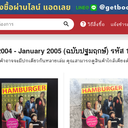
search
help
วิธีสั่งซื้อ
แจ้งชำร
หมวดหมู่สินค้า
04 - January 2005 (ฉบับปฐมฤกษ์)
รหัส
นค้าอาจจะมีปกเดียวกันหลายเล่ม คุณสามารถดูสินค้าใกล้เคียง
ศึกษา
📕 นิตยสาร
มาย
📺 เรื่องย่อละครโทรทัศน์
าศาสตร์
นิตยสารดารารุ่นเก่า
แพทย์
แฟนคลับดารา
ู่มือเตรียมสอบราชการ
เรื่องย่อซีรี่ย์ต่างประเทศ
สือเรียน
🌍 ทั่วไปและวาไรตี้