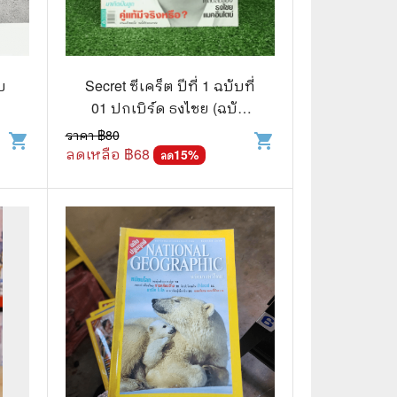
🌠 Astrology
⛪ Religion
บ
Secret ซีเคร็ต ปีที่ 1 ฉบับที่
🧏‍♀️ Languages
01 ปกเบิร์ด ธงไชย (ฉบับ
🪐 Science & Math
ปฐมฤกษ์) หายาก!!!
ราคา ฿
80
shopping_cart
shopping_cart
ลดเหลือ ฿
68
15
%
ลด
🏋️‍♂️ Health and Well-Being
🤳 Social Science
😊 Self-Enrichment
👔 Business and Economics
🖥️ Computers & Technology
🧑‍🏫 Education & Teaching
🎶 Music & Movie