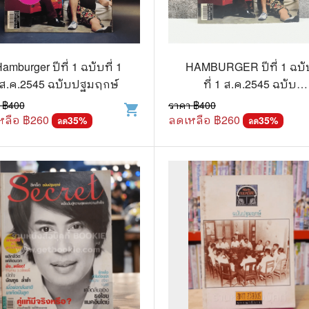
แนะแนวการศึกษา
🤡 เรื่องสั้น ขำขัน
กษาและการสอน
🎨 ศิลปะและการออกแบบ
amburger ปีที่ 1 ฉบับที่ 1
HAMBURGER ปีที่ 1 ฉบั
🎸 ดนตรี
ส.ค.2545 ฉบับปฐมฤกษ์
ที่ 1 ส.ค.2545 ฉบับ
สือการ์ตูน
🩱 แฟชั่น
ปฐมฤกษ์
 ฿
400
ราคา ฿
400
shopping_cart
หลือ ฿
260
ลดเหลือ ฿
260
35
%
35
%
ลด
ลด
ตูนชุด
🔭 วิทยาศาสตร์
ตูนเล่มเดียวจบ
🕰️ ประวัติศาสตร์
การ์ตูนวาย การ์ตูนยูริ
⛪ ศาสนา
์ตูนยุคเก่า
🏙️ การเมือง
 โรแมนติก
⚽ กีฬา
า ชีวิต เรื่องจริง
🎞️ ภาพยนตร์
สยองขวัญ ระทึกขวัญ
โมเดล