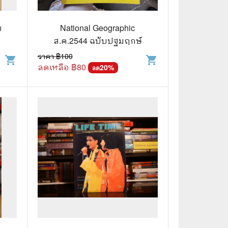
🧒 Children's Books
👪 Family and Relationships
บ
National Geographic
ส.ค.2544 ฉบับปฐมฤกษ์
🐕‍🦺 Animals
ราคา ฿
100
shopping_cart
shopping_cart
ลดเหลือ ฿
80
🏛️ Politics & Government
20
%
ลด
⚙️ Engineering & Transportation
⚖️ Law
👤 Biography
🍸 Food and Drink
💃 Hobbies and Collectibles
🖋️ Literature and Fiction
🧳 Travel Literature