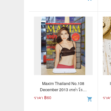
⛺ ผจญภัย
😀 ตลก สนุกสนาน
นิยาย วรรณกรรม
Maxim Thailand No.108
December 2013 เทย่า โรเจ
อร์ส
ราคา ฿
60
ราค
shopping_cart