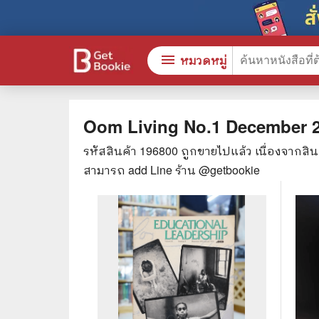
menu
หมวดหมู่
Oom Living No.1 December 20
รหัสสินค้า
196800
ถูกขายไปแล้ว เนื่องจากสิ
หนังสือทั้งหมด
🎓 การ
สามารถ add Line ร้าน @getbookie
stars
สินค้าใช้เฉพาะแต้มเท่านั้น
⚖️ กฎห
💬 ภาษ
📚 หนังสือทั่วไป
💉 การ
😁 จิตวิทยา พัฒนาตนเอง
👮‍♀️ ค
👔 ธุรกิจ เศรษฐศาสตร์
🏫 หนัง