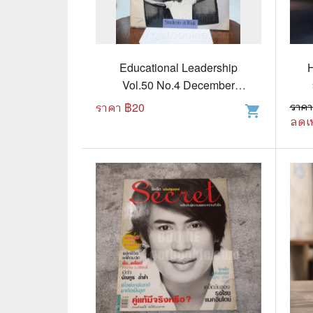
📜 ประวัติศาสตร์
👩‍🏫 
👤 ประวัติบุคคล ประสบการณ์ชีวิต
การศึ
Educational Leadership
H
🌠 โหราศาสตร์ การทำนาย
Vol.50 No.4 December
☸️ ธรรมะ ศาสนา ปรัชญา
😼 หนัง
1992 / January 1993
ราคา ฿
20
ราคา
shopping_cart
ลดเ
🏙️ การเมือง สังคมศาสตร์
📚 การ์
🪦 งานศพ อนุสรณ์ต่างๆ
📗 การ์
🧳 ท่องเที่ยว ประสบการณ์ท่องเที่ยว
👨‍❤️‍👨 
💃 งานอดิเรก อาชีพ
🕰️ การ
สารคดี
❤️ รัก
🌎 สารคดี ความรู้รอบตัว
🎭 ดราม่
💎 เพชร พลอย อัญมณี
💀 ผี 