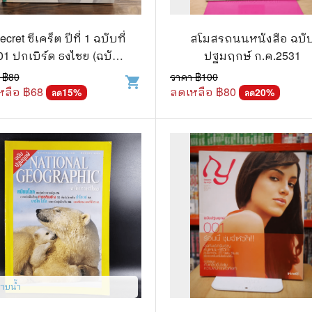
วกับสัตว์
Gossip ดารา
์ตูนดนตรี
👙 เซ็กซี่
ecret ซีเคร็ต ปีที่ 1 ฉบับที่
สโมสรถนนหนังสือ ฉบั
01 ปกเบิร์ด ธงไชย (ฉบับ
ปฐมฤกษ์ ก.ค.2531
์ตูนทำอาหาร
วัยรุ่น
ปฐมฤกษ์) หายาก!!!
 ฿
80
ราคา ฿
100
shopping_cart
หลือ ฿
68
ลดเหลือ ฿
80
สืบสวน สอบสวน
15
%
🥘 อาหาร
20
%
ลด
ลด
⚔️ ต่อสู้ แอ๊คชั่น
💄 สุขภาพและความงาม
ตูนกีฬา
🏠 แต่งบ้าน
ก
🧳 ท่องเที่ยว
ตาซี
คู่มือเฉลยเกม
ญภัย ท่องเที่ยว
เกษตรและธรรมชาติ
แม่และเด็ก
ราบน้ำ
ตูนผีไทย
ภาษาศาสตร์