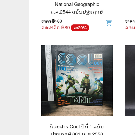
🦄 วรรณกรรม นิยาย เรื่องสั้น
👩 สนพ
National Geographic
ส.ค.2544 ฉบับปฐมฤกษ์
🐇 เรื่องสั้น
☘️ สนพ.
ราคา ฿
100
ราคา
shopping_cart
🛖 วรรณคดีไทย นิทานพื้นบ้าน
🔵 สนพ
ลดเหลือ ฿
80
ลดเ
20
%
ลด
👩‍🦳 นิยายไทยรุ่นเก่า
🏳️‍🌈 ส
🏵️ บทกวี บทกลอน
🟩 สน
🏞️ นิยายภาพ
☀️ สนพ.
👨‍❤️‍👨 นิยายวาย นิยายยูริ
🟦 สนพ.
✍️ นิยายฟิคชั่น
⭕ สนพ.
🌏 นิยายแปล
🔴 สนพ
🏰 วรรณกรรมเยาวชน
🔲 สนพ
🦄 แฟนตาซี
💜 สนพ
นิตยสาร Cool ปีที่ 1 ฉบับ
ปฐมฤกษ์ 001 เม.ย.2550
🛸 ไซไฟ วิทยาศาสตร์
การ์ตู