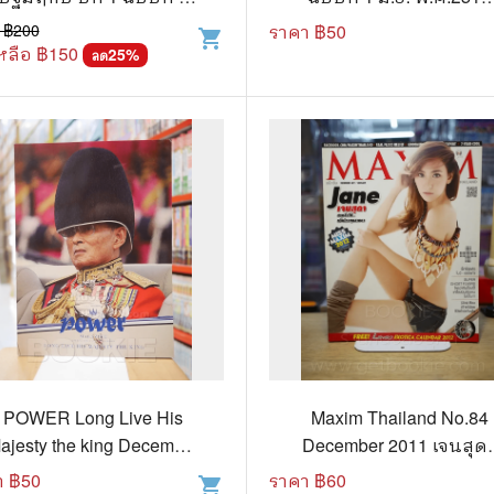
ม.ค.2520
ฉบับปฐมฤกษ์
 ฿
200
ราคา ฿
50
shopping_cart
แก๊ก
หลือ ฿
150
25
%
ลด
การ์ตูนภาษาญี่ปุ่น
BOXSET การ์ตูน
การ์ตูน
สือเด็ก
รู้สำหรับเด็ก
าน
POWER Long Live His
Maxim Thailand No.84
ajesty the king December
December 2011 เจนสุด
2010
ปานโต
า ฿
50
ราคา ฿
60
shopping_cart