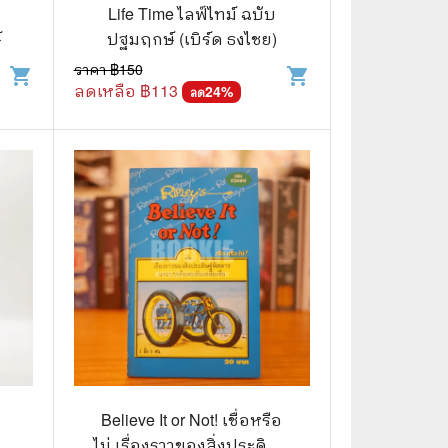
⚽ Sports
Life Time ไลฟ์ไทม์ ฉบับ
์
ปฐมฤกษ์ (เบิร์ด ธงไชย)
ราคา ฿
150
shopping_cart
shopping_cart
🎲 Board Game
ลดเหลือ ฿
113
24
%
ลด
2️⃣ Used Board Game บอร์ดเกมมือ
สอง
🎉 Party
🧠 Strategy
🪅 Family
♟️ Abstract
บอร์ดเกมแปลไทย
บอร์ดเกมโดยคนไทย
🎴 Card Sleeves ซองใส่การ์ด
Believe It or Not! เชื่อหรือ
ไม่ เรื่องราวของสิ่งประดิษฐ์
Board Game