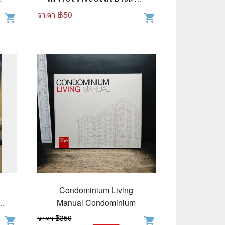
พิสดารและการค้นพบอัน
ราคา ฿
50
shopping_cart
shopping_cart
เหลือเชื่อ (ฉบับปฐมฤกษ์)
📅 สินค้าอื่นๆ
📒 สมุดบันทึก
🎥 ของสะสมจากหนังและการ์ตูน
📅 ปฏิทินเก่า
อื่นๆ
Condominium Living
า
Manual Condominium
ราคา ฿
350
shopping_cart
shopping_cart