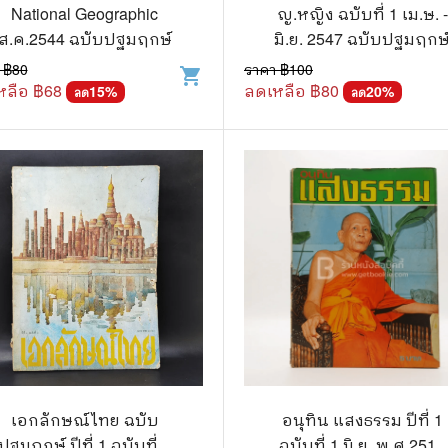
.ยอดธิดา
ไอทีและเทคโนโลยี
National Geographic
ญ.หญิง ฉบับที่ 1 เม.ษ. -
ส.ค.2544 ฉบับปฐมฤกษ์
มิ.ย. 2547 ฉบับปฐมฤกษ
รักพิมพ์ Luckpim
นิตยสารเก่าราคาถูก
 ฿
80
ราคา ฿
100
shopping_cart
.Phoenix Next
นางงามและการประกวด
หลือ ฿
68
ลดเหลือ ฿
80
15
%
20
%
ลด
ลด
นพ.หมึกจีน
พ.บงกช
วิบูลย์กิจ
เนชั่น
สยามอินเตอร์
.บูรพัฒน์
.Zenshu
.Bly
เอกลักษณ์ไทย ฉบับ
อนุทิน แสงธรรม ปีที่ 1
ปฐมฤกษ์ ปีที่ 1 ฉบับที่ 1
ฉบับที่ 1 มิ.ย. พ.ศ.2516
นรายเดือน รายสัปดาห์