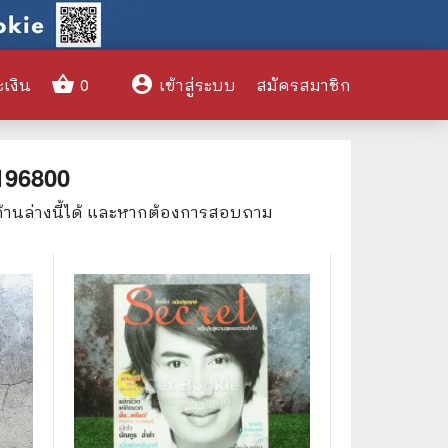
shopping_basket
account_circle
ะเงิน
0
เข้าสู่ระบบ
สมัครสมาชิก
clear
196800
ด้านล่างนี้ได้ และหากต้องการสอบถาม
🌎 International Books
🎨 Art and Design
🤹‍♀️ Humor & Entertainment
🏝️ Survival & Emergency
Preparedness
🦸‍♂️ Comics & Graphic Novels
🏺 Historical & Political