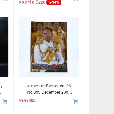
ลดเหลือ ฿
228
34
%
ลด
ry
เอกสารภาษีอากร Vol.26
No.303 December 2006
(ในหลวงรัชกาลที่9)
ราคา ฿
20
shopping_cart
shopping_cart