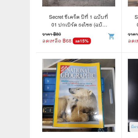
🛸 วิทยาศาสตร์ คณิตศาสตร์
🐾 เกี่ย
🌾 พืช สัตว์
🎻 การ
Secret ซีเคร็ต ปีที่ 1 ฉบับที่
S
01 ปกเบิร์ด ธงไชย (ฉบับ
🥘 อาหาร สุขภาพ ความงาม
🍳 การ
ปฐมฤกษ์) หายาก!!!
ราคา ฿
80
ราคา
shopping_cart
ลดเหลือ ฿
68
ลดเ
👪 ครอบครัว การเลี้ยงลูก
15
%
🕵️‍♀️ 
ลด
🏡 บ้านและสวน
🎸 ดนตรี ภาพยนตร์
⚽ การ์
⚽ กีฬา เกม
😀 ตล
👸 นางงาม
🔮 แฟน
🖥️ คอมพิวเตอร์ เทคโนโลยี
🧗‍♂️ ผจ
หนังสือทั่วไป พ็อกเก็ตบุ๊ค
👽 ไซไฟ
มีค
☠️ การ์