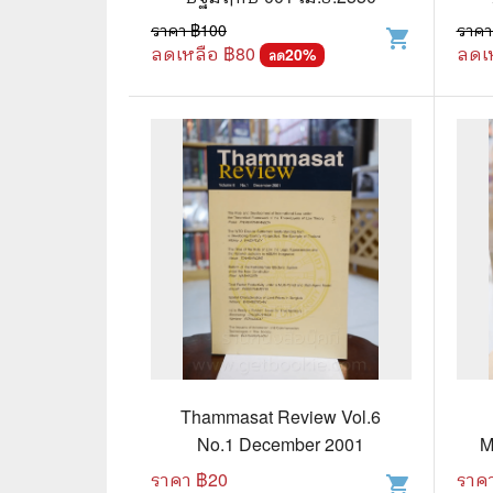
ราคา ฿
100
ราคา
shopping_cart
🌟 นิยายไลท์โนเวล
การ์ตูน
ลดเหลือ ฿
80
ลดเ
20
%
ลด
🏺 อิงประวัติศาสตร์
หนังสือ
🏮 นิยายจีน
กล่อง 
🌞 นิยายแจ่มใส
หนังสือ
❤️ รัก โรแมนติก
❤️‍🔥❤️‍🔥 นิยายรัก ราคาถูกสุด
🐲 หนัง
💀 ผี สยองขวัญ ระทึกขวัญ
🪐 ความ
🎭 ดราม่า ชีวิต
🐲 นิท
🌔 ลึกลับ
Thammasat Review Vol.6
🔍 สืบสวน สอบสวน
No.1 December 2001
M
ราคา ฿
20
ราค
⚔️ แอ็คชั่น ต่อสู้
shopping_cart