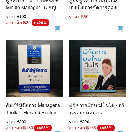
Minute Manager - น.ชญานุ
เทคนิคการจัดการสู่สุด
ตน์
ยอดผู้จัดการมือใหม่ -
ราคา ฿
100
ราคา ฿
50
Morey Stettner, กูลชิต บวก
ลดเหลือ ฿
80
20
%
ลด
shopping_cart
shopping_cart
สกีเกียรติ
คัมภีร์ผู้จัดการ Manager's
ผู้จัดการมือใหม่ปั้นได้ - ทวี
Toolkit - Harvard Business
วรรณ กมลบุตร
Essentials
ราคา ฿
200
ราคา ฿
220
ลดเหลือ ฿
150
ลดเหลือ ฿
165
25
%
25
%
ลด
ลด