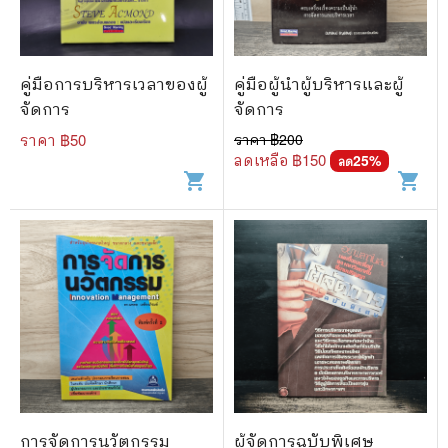
คู่มือการบริหารเวลาของผู้
คู่มือผู้นำผู้บริหารและผู้
จัดการ
จัดการ
ราคา ฿
50
ราคา ฿
200
ลดเหลือ ฿
150
25
%
ลด
shopping_cart
shopping_cart
การจัดการนวัตกรรม
ผู้จัดการฉบับพิเศษ