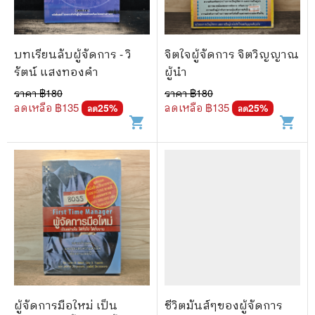
บทเรียนลับผู้จัดการ - วิ
จิตใจผู้จัดการ จิตวิญญาณ
รัตน์ แสงทองคำ
ผู้นำ
ราคา ฿
180
ราคา ฿
180
ลดเหลือ ฿
135
ลดเหลือ ฿
135
25
%
25
%
ลด
ลด
shopping_cart
shopping_cart
ผู้จัดการมือใหม่ เป็น
ชีวิตมันส์ๆของผู้จัดการ