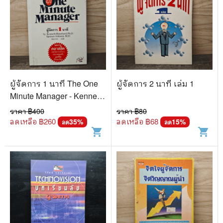
ผู้จัดการ 1 นาที The One
ผู้จัดการ 2 นาที เล่ม 1
Minute Manager - Kenneth
Blanchard, Ph.D., Spencer
ราคา ฿
400
ราคา ฿
80
Johnson, M.D.
ลดเหลือ ฿
260
ลดเหลือ ฿
68
35
%
15
%
ลด
ลด
shopping_cart
shopping_cart