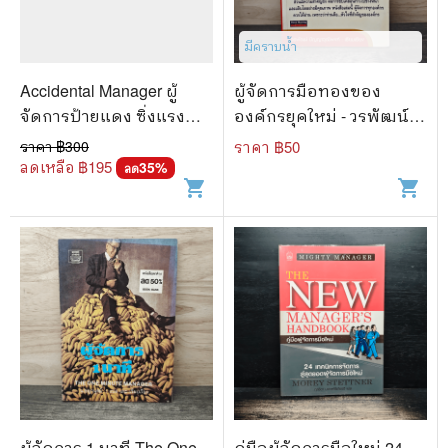
🐲 หนังสือเด็ก
📕 นิตยสาร
มีคราบน้ำ
🌎 International Books
Accidental Manager ผู้
ผู้จัดการมือทองของ
จัดการป้ายแดง ซิ่งแรง
องค์กรยุคใหม่ - วรพัฒน์
🎲 Board Game
แซงมือโปร
ปัญญาวุฒิพงศ์
ราคา ฿
300
ราคา ฿
50
📅 สินค้าอื่นๆ
ลดเหลือ ฿
195
35
%
ลด
shopping_cart
shopping_cart
ผู้จัดการ 1 นาที The One
คู่มือผู้จัดการมือใหม่ 24