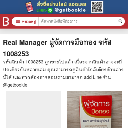
menu
หมวดหมู่
search
หมวดหมู่สินค้า
clear
Real Manager ผู้จัดการมือทอง
รหัส
1008253
หนังสือทั้งหมด
รหัสสินค้า
1008253
ถูกขายไปแล้ว เนื่องจากสินค้าอาจจะมี
ปกเดียวกันหลายเล่ม คุณสามารถดูสินค้าใกล้เคียงด้านล่าง
stars
สินค้าใช้เฉพาะแต้มเท่านั้น
นี้ได้ และหากต้องการสอบถามสามารถ add Line ร้าน
📚 หนังสือทั่วไป
@getbookie
🦄 วรรณกรรม นิยาย เรื่องสั้น
🎓 การศึกษา
😼 หนังสือการ์ตูน