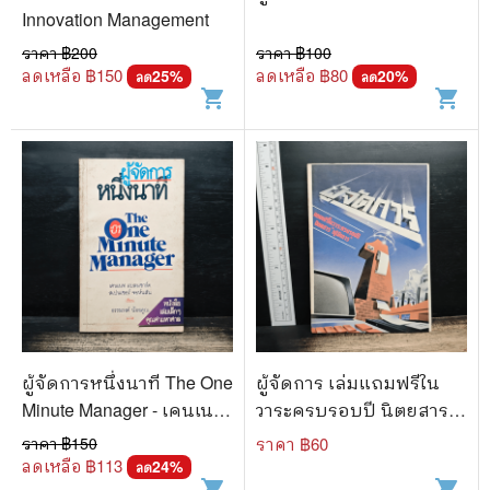
Innovation Management
ราคา ฿
200
ราคา ฿
100
ลดเหลือ ฿
150
ลดเหลือ ฿
80
25
%
20
%
ลด
ลด
shopping_cart
shopping_cart
ผู้จัดการหนึ่งนาที The One
ผู้จัดการ เล่มแถมฟรีใน
Minute Manager - เคนเนท
วาระครบรอบปี นิตยสาร
แบลนชาร์ด, สเปนเซอร์
"ผู้จัดการ"
ราคา ฿
150
ราคา ฿
60
จอห์นสัน
ลดเหลือ ฿
113
24
%
ลด
shopping_cart
shopping_cart