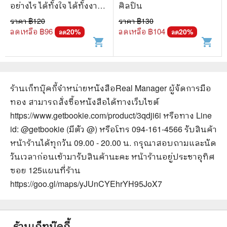
อย่างไร ได้ทั้งใจ ได้ทั้งงาน -
ศิลปิน
Lorren B.Belker
ราคา ฿
120
ราคา ฿
130
ลดเหลือ ฿
96
ลดเหลือ ฿
104
20
%
20
%
ลด
ลด
shopping_cart
shopping_cart
ร้านเก็ทบุ๊คกี้จำหน่ายหนังสือ
Real Manager ผู้จัดการมือ
ทอง
สามารถสั่งซื้อหนังสือได้ทางเว็บไซต์
https://www.getbookie.com/product/3qdji6i
หรือทาง Line
id: @getbookie (มีตัว @) หรือโทร 094-161-4566 รับสินค้า
หน้าร้านได้ทุกวัน 09.00 - 20.00 น. กรุณาสอบถามและนัด
วันเวลาก่อนเข้ามารับสินค้านะคะ หน้าร้านอยู่ประชาอุทิศ
ซอย 125
แผนที่ร้าน
https://goo.gl/maps/yJUnCYEhrYH95JoX7
ร้านเก็ทบุ๊คกี้