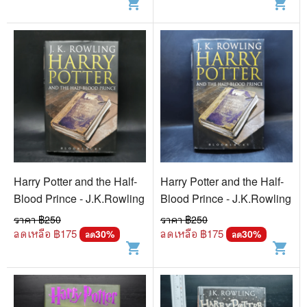
shopping_cart
shopping_cart
Harry Potter and the Half-
Harry Potter and the Half-
Blood Prince - J.K.Rowling
Blood Prince - J.K.Rowling
ราคา ฿
250
ราคา ฿
250
ลดเหลือ ฿
175
ลดเหลือ ฿
175
30
%
30
%
ลด
ลด
shopping_cart
shopping_cart