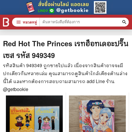
menu
หมวดหมู่
search
หมวดหมู่สินค้า
clear
Red Hot The Princes เรทฮ็อทเดอะปริ๊น
เซส
รหัส
949349
หนังสือทั้งหมด
รหัสสินค้า
949349
ถูกขายไปแล้ว เนื่องจากสินค้าอาจจะมี
ปกเดียวกันหลายเล่ม คุณสามารถดูสินค้าใกล้เคียงด้านล่าง
stars
สินค้าใช้เฉพาะแต้มเท่านั้น
นี้ได้ และหากต้องการสอบถามสามารถ add Line ร้าน
📚 หนังสือทั่วไป
@getbookie
🦄 วรรณกรรม นิยาย เรื่องสั้น
🎓 การศึกษา
😼 หนังสือการ์ตูน