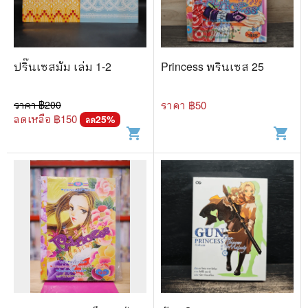
🐲 หนังสือเด็ก
📕 นิตยสาร
🌎 International Books
ปริ๊นเซสมัม เล่ม 1-2
Princess พรินเซส 25
🎲 Board Game
ราคา ฿
200
ราคา ฿
50
📅 สินค้าอื่นๆ
ลดเหลือ ฿
150
25
%
ลด
shopping_cart
shopping_cart