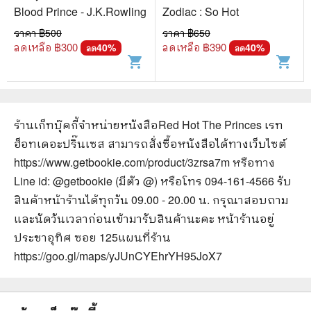
Blood Prince - J.K.Rowling
Zodiac : So Hot
ราคา ฿
500
ราคา ฿
650
ลดเหลือ ฿
300
ลดเหลือ ฿
390
40
%
40
%
ลด
ลด
shopping_cart
shopping_cart
ร้านเก็ทบุ๊คกี้จำหน่ายหนังสือ
Red Hot The Princes เรท
ฮ็อทเดอะปริ๊นเซส
สามารถสั่งซื้อหนังสือได้ทางเว็บไซต์
https://www.getbookie.com/product/3zrsa7m
หรือทาง
Line id: @getbookie (มีตัว @) หรือโทร 094-161-4566 รับ
สินค้าหน้าร้านได้ทุกวัน 09.00 - 20.00 น. กรุณาสอบถาม
และนัดวันเวลาก่อนเข้ามารับสินค้านะคะ หน้าร้านอยู่
ประชาอุทิศ ซอย 125
แผนที่ร้าน
https://goo.gl/maps/yJUnCYEhrYH95JoX7