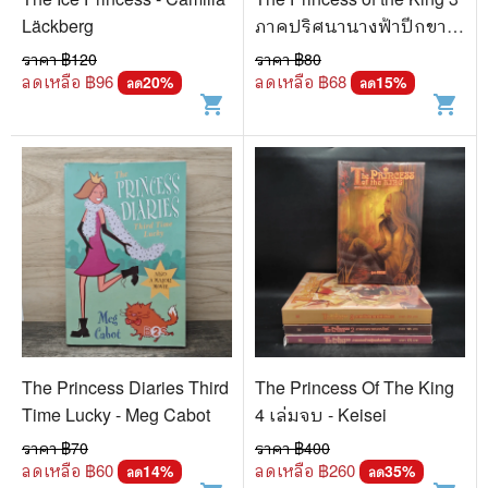
Läckberg
ภาคปริศนานางฟ้าปีกขาว -
Keisei
ราคา ฿
120
ราคา ฿
80
ลดเหลือ ฿
96
ลดเหลือ ฿
68
20
%
15
%
ลด
ลด
shopping_cart
shopping_cart
The Princess Diaries Third
The Princess Of The King
Time Lucky - Meg Cabot
4 เล่มจบ - Keisei
ราคา ฿
70
ราคา ฿
400
ลดเหลือ ฿
60
ลดเหลือ ฿
260
14
%
35
%
ลด
ลด