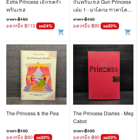
Extra Princess เอ็กซตร้า
กันพรินเซส Gun Princess
พรินเซส
เล่ม 1 - มาโดกะ ทาคาโด
โนะ
ราคา ฿
150
ราคา ฿
100
ลดเหลือ ฿
113
ลดเหลือ ฿
80
24
%
20
%
ลด
ลด
shopping_cart
shopping_cart
The Princess & the Pea
The Princess Diaries - Meg
Cabot
ราคา ฿
100
ราคา ฿
100
ลดเหลือ ฿
80
ลดเหลือ ฿
80
20
%
20
%
ลด
ลด