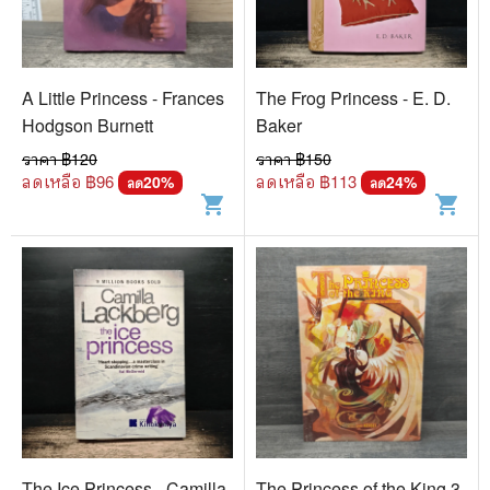
A Little Princess - Frances
The Frog Princess - E. D.
Hodgson Burnett
Baker
ราคา ฿
120
ราคา ฿
150
ลดเหลือ ฿
96
ลดเหลือ ฿
113
20
%
24
%
ลด
ลด
shopping_cart
shopping_cart
The Ice Princess - Camilla
The Princess of the King 3