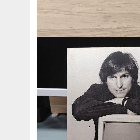
⛺ ผจญภัย
😀 ตลก สนุกสนาน
นิยาย วรรณกรรม