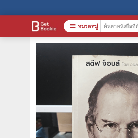
menu
หมวดหมู่
หนังสือทั้งหมด
🎓 การ
stars
สินค้าใช้เฉพาะแต้มเท่านั้น
⚖️ กฎห
💬 ภาษ
📚 หนังสือทั่วไป
💉 การ
😁 จิตวิทยา พัฒนาตนเอง
👮‍♀️ ค
👔 ธุรกิจ เศรษฐศาสตร์
🏫 หนัง