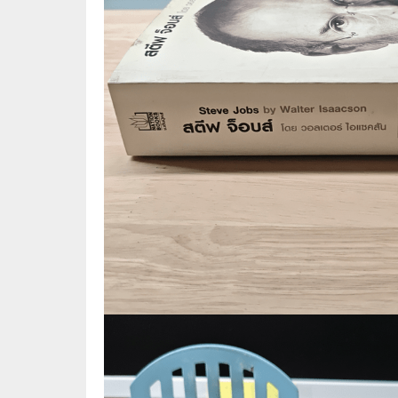
🛸 วิทยาศาสตร์ คณิตศาสตร์
🐾 เกี่ย
🌾 พืช สัตว์
🎻 การ
🥘 อาหาร สุขภาพ ความงาม
🍳 การ
👪 ครอบครัว การเลี้ยงลูก
🕵️‍♀️ 
🏡 บ้านและสวน
🎸 ดนตรี ภาพยนตร์
⚽ การ์
⚽ กีฬา เกม
😀 ตล
👸 นางงาม
🔮 แฟน
🖥️ คอมพิวเตอร์ เทคโนโลยี
🧗‍♂️ ผจ
หนังสือทั่วไป พ็อกเก็ตบุ๊ค
👽 ไซไฟ
☠️ การ์