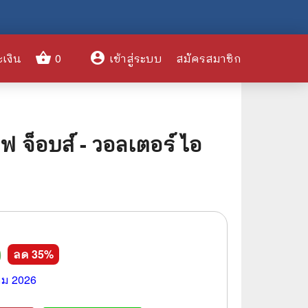
shopping_basket
account_circle
ะเงิน
0
เข้าสู่ระบบ
สมัครสมาชิก
clear
ฟ จ็อบส์ - วอลเตอร์ ไอ
🌎 International Books
🎨 Art and Design
🤹‍♀️ Humor & Entertainment
🏝️ Survival & Emergency
0
ลด
35
%
Preparedness
🦸‍♂️ Comics & Graphic Novels
คม 2026
🏺 Historical & Political