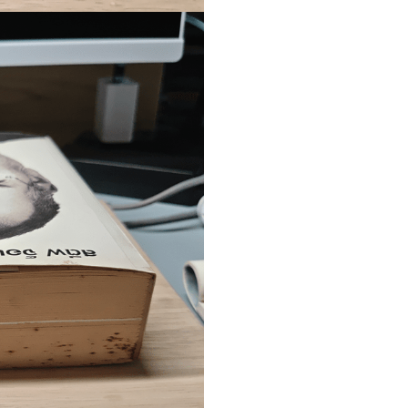
แก๊ก
การ์ตูนภาษาญี่ปุ่น
BOXSET การ์ตูน
การ์ตูน
สือเด็ก
รู้สำหรับเด็ก
าน