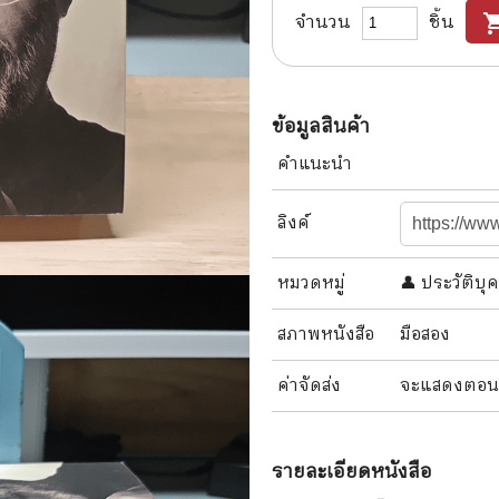
จำนวน
ชิ้น
shopping
แนะแนวการศึกษา
🤡 เรื่องสั้น ขำขัน
กษาและการสอน
🎨 ศิลปะและการออกแบบ
🎸 ดนตรี
ข้อมูลสินค้า
สือการ์ตูน
🩱 แฟชั่น
คำแนะนำ
ตูนชุด
🔭 วิทยาศาสตร์
ลิงค์
ตูนเล่มเดียวจบ
🕰️ ประวัติศาสตร์
หมวดหมู่
👤 ประวัติบ
การ์ตูนวาย การ์ตูนยูริ
⛪ ศาสนา
สภาพ
หนังสือ
มือสอง
์ตูนยุคเก่า
🏙️ การเมือง
 โรแมนติก
⚽ กีฬา
ค่าจัดส่ง
จะแสดงตอนสั่
า ชีวิต เรื่องจริง
🎞️ ภาพยนตร์
สยองขวัญ ระทึกขวัญ
โมเดล
รายละเอียด
หนังสือ