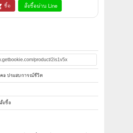
สั่งซื้อผ่าน Line
ซื้อ
_cart
🌠 Astrology
⛪ Religion
🧏‍♀️ Languages
🪐 Science & Math
🏋️‍♂️ Health and Well-Being
🤳 Social Science
ุคคล ประสบการณ์ชีวิต
😊 Self-Enrichment
👔 Business and Economics
🖥️ Computers & Technology
งซื้อ
🧑‍🏫 Education & Teaching
🎶 Music & Movie