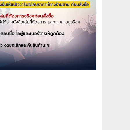
⚽ Sports
🎲 Board Game
2️⃣ Used Board Game บอร์ดเกมมือ
สอง
🎉 Party
🧠 Strategy
🪅 Family
♟️ Abstract
บอร์ดเกมแปลไทย
บอร์ดเกมโดยคนไทย
🎴 Card Sleeves ซองใส่การ์ด
Board Game