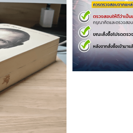
.ยอดธิดา
ไอทีและเทคโนโลยี
รักพิมพ์ Luckpim
นิตยสารเก่าราคาถูก
.Phoenix Next
นางงามและการประกวด
นพ.หมึกจีน
พ.บงกช
วิบูลย์กิจ
เนชั่น
สยามอินเตอร์
.บูรพัฒน์
.Zenshu
.Bly
นรายเดือน รายสัปดาห์