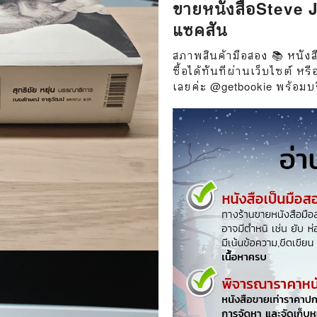
ขายหนังสือSteve J
วกับสัตว์
Gossip ดารา
แซคสัน
์ตูนดนตรี
👙 เซ็กซี่
สภาพสินค้ามือสอง 📚 หนังสื
์ตูนทำอาหาร
วัยรุ่น
ซื้อได้ทันทีผ่านเว็บไซต์ 
เลยค่ะ @getbookie พร้อมบริ
สืบสวน สอบสวน
🥘 อาหาร
⚔️ ต่อสู้ แอ๊คชั่น
💄 สุขภาพและความงาม
ตูนกีฬา
🏠 แต่งบ้าน
ก
🧳 ท่องเที่ยว
ตาซี
คู่มือเฉลยเกม
ญภัย ท่องเที่ยว
เกษตรและธรรมชาติ
แม่และเด็ก
ตูนผีไทย
ภาษาศาสตร์