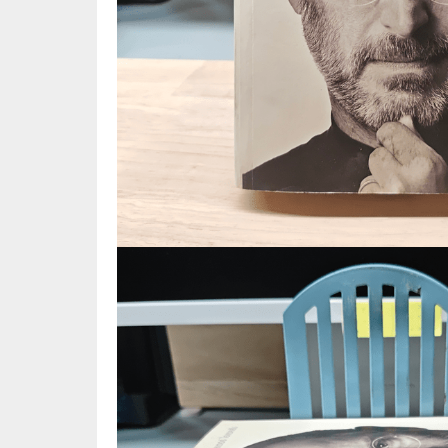
📜 ประวัติศาสตร์
👩‍🏫 
👤 ประวัติบุคคล ประสบการณ์ชีวิต
การศึ
🌠 โหราศาสตร์ การทำนาย
☸️ ธรรมะ ศาสนา ปรัชญา
😼 หนัง
🏙️ การเมือง สังคมศาสตร์
📚 การ์
🪦 งานศพ อนุสรณ์ต่างๆ
📗 การ์
🧳 ท่องเที่ยว ประสบการณ์ท่องเที่ยว
👨‍❤️‍👨 
💃 งานอดิเรก อาชีพ
🕰️ การ
สารคดี
❤️ รัก
🌎 สารคดี ความรู้รอบตัว
🎭 ดราม่
💎 เพชร พลอย อัญมณี
💀 ผี 