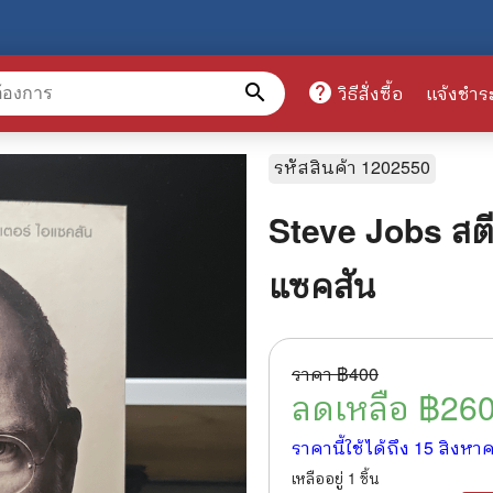
search
help
วิธีสั่งซื้อ
แจ้งชำร
หมวดหมู่สินค้า
รหัสสินค้า
1202550
Steve Jobs สตี
ศึกษา
📕 นิตยสาร
แซคสัน
มาย
📺 เรื่องย่อละครโทรทัศน์
าศาสตร์
นิตยสารดารารุ่นเก่า
ราคา ฿
400
แพทย์
แฟนคลับดารา
ลดเหลือ ฿
26
ู่มือเตรียมสอบราชการ
เรื่องย่อซีรี่ย์ต่างประเทศ
ราคานี้ใช้ได้ถึง
15 สิงหา
สือเรียน
🌍 ทั่วไปและวาไรตี้
เหลืออยู่
1
ชิ้น