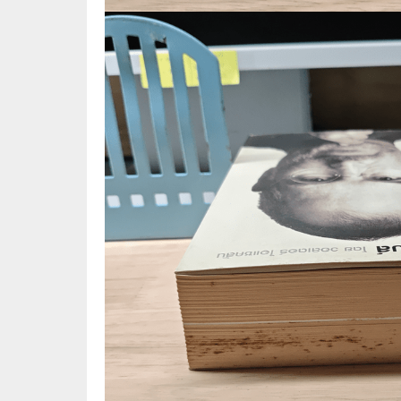
🌟 นิยายไลท์โนเวล
การ์ตูน
🏺 อิงประวัติศาสตร์
หนังสือ
🏮 นิยายจีน
กล่อง 
🌞 นิยายแจ่มใส
หนังสือ
❤️ รัก โรแมนติก
❤️‍🔥❤️‍🔥 นิยายรัก ราคาถูกสุด
🐲 หนัง
💀 ผี สยองขวัญ ระทึกขวัญ
🪐 ความ
🎭 ดราม่า ชีวิต
🐲 นิท
🌔 ลึกลับ
🔍 สืบสวน สอบสวน
⚔️ แอ็คชั่น ต่อสู้