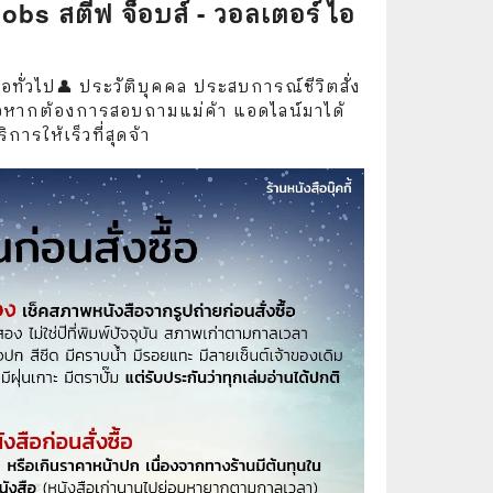
obs สตีฟ จ็อบส์ - วอลเตอร์ ไอ
🧒 Children's Books
👪 Family and Relationships
อทั่วไป👤 ประวัติบุคคล ประสบการณ์ชีวิตสั่ง
🐕‍🦺 Animals
หรือหากต้องการสอบถามแม่ค้า แอดไลน์มาได้
การให้เร็วที่สุดจ้า
🏛️ Politics & Government
⚙️ Engineering & Transportation
⚖️ Law
👤 Biography
🍸 Food and Drink
💃 Hobbies and Collectibles
🖋️ Literature and Fiction
🧳 Travel Literature