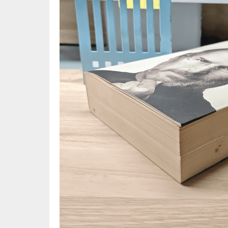
🦄 วรรณกรรม นิยาย เรื่องสั้น
👩 สนพ
🐇 เรื่องสั้น
☘️ สนพ.
🛖 วรรณคดีไทย นิทานพื้นบ้าน
🔵 สนพ
👩‍🦳 นิยายไทยรุ่นเก่า
🏳️‍🌈 ส
🏵️ บทกวี บทกลอน
🟩 สน
🏞️ นิยายภาพ
☀️ สนพ.
👨‍❤️‍👨 นิยายวาย นิยายยูริ
🟦 สนพ.
✍️ นิยายฟิคชั่น
⭕ สนพ.
🌏 นิยายแปล
🔴 สนพ
🏰 วรรณกรรมเยาวชน
🔲 สนพ
🦄 แฟนตาซี
💜 สนพ
🛸 ไซไฟ วิทยาศาสตร์
การ์ตู