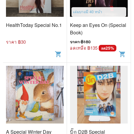
เล่มบางมี 40 หน้า
HealthToday Special No.1
Keep an Eyes On (Special
Book)
ราคา ฿
30
ราคา ฿
180
ลดเหลือ ฿
135
25
%
ลด
shopping_cart
shopping_cart
A Special Winter Day
บิ๊ก D2B Special