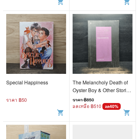
shopping_cart
shopping_cart
Special Happiness
The Melancholy Death of
Oyster Boy & Other Stories
- Tim Burton
ราคา ฿
50
ราคา ฿
850
ลดเหลือ ฿
510
40
%
ลด
shopping_cart
shopping_cart