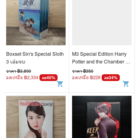
Boxset Sin's Special Sloth
M3 Special Edition Harry
3 เล่มจบ
Potter and the Chamber of
Secrets
ราคา ฿
3,890
ราคา ฿
350
ลดเหลือ ฿
2,334
ลดเหลือ ฿
228
40
%
34
%
ลด
ลด
shopping_cart
shopping_cart