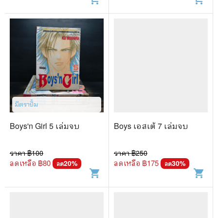
มีตราปั้ม
Boys'n Girl 5 เล่มจบ
Boys เอสเต้ 7 เล่มจบ
ราคา ฿
100
ราคา ฿
250
ลดเหลือ ฿
80
ลดเหลือ ฿
175
20
%
30
%
ลด
ลด
shopping_cart
shopping_cart