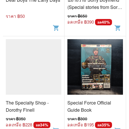
(Special stories from Sorry
Brother) - Maeonam
ราคา ฿
50
ราคา ฿
650
ลดเหลือ ฿
390
40
%
ลด
shopping_cart
shopping_cart
The Specialty Shop -
Special Force Official
Dorothy Finell
Guide Book
ราคา ฿
350
ราคา ฿
300
ลดเหลือ ฿
228
ลดเหลือ ฿
195
34
%
35
%
ลด
ลด