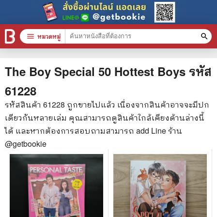
menu
หมวดหมู่
search
หมวดหมู่สินค้า
clear
The Boy Special 50 Hottest Boys
รหัส
61228
หนังสือทั้งหมด
รหัสสินค้า
61228
ถูกขายไปแล้ว เนื่องจากสินค้าอาจจะมีปก
เดียวกันหลายเล่ม คุณสามารถดูสินค้าใกล้เคียงด้านล่างนี้
stars
สินค้าใช้เฉพาะแต้มเท่านั้น
ได้ และหากต้องการสอบถามสามารถ add Line ร้าน
📚 หนังสือทั่วไป
@getbookie
🦄 วรรณกรรม นิยาย เรื่องสั้น
🎓 การศึกษา
😼 หนังสือการ์ตูน