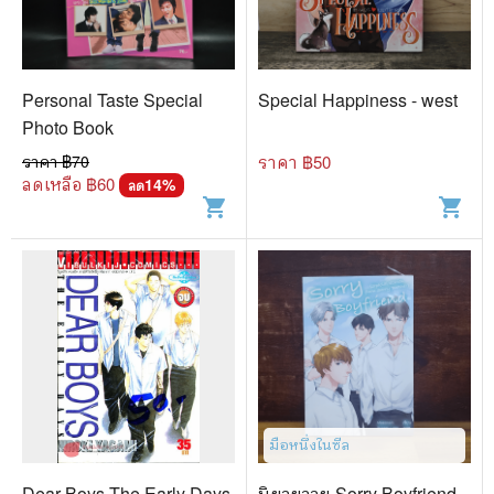
🐲 หนังสือเด็ก
📕 นิตยสาร
🌎 International Books
Personal Taste Special
Special Happiness - west
Photo Book
🎲 Board Game
ราคา ฿
70
ราคา ฿
50
📅 สินค้าอื่นๆ
ลดเหลือ ฿
60
14
%
ลด
shopping_cart
shopping_cart
มือหนึ่งในซีล
Dear Boys The Early Days
นิยายวาย Sorry Boyfriend