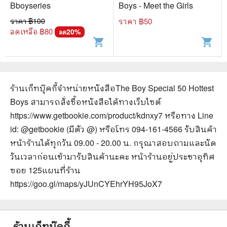
Bboyseries
Boys - Meet the Girls
ราคา ฿
100
ราคา ฿
50
ลดเหลือ ฿
80
20
%
ลด
shopping_cart
shopping_cart
ร้านเก็ทบุ๊คกี้จำหน่ายหนังสือ
The Boy Special 50 Hottest
Boys
สามารถสั่งซื้อหนังสือได้ทางเว็บไซต์
https://www.getbookie.com/product/kdnxy7
หรือทาง Line
id: @getbookie (มีตัว @) หรือโทร 094-161-4566 รับสินค้า
หน้าร้านได้ทุกวัน 09.00 - 20.00 น. กรุณาสอบถามและนัด
วันเวลาก่อนเข้ามารับสินค้านะคะ หน้าร้านอยู่ประชาอุทิศ
ซอย 125
แผนที่ร้าน
https://goo.gl/maps/yJUnCYEhrYH95JoX7
ร้านเก็ทบุ๊คกี้