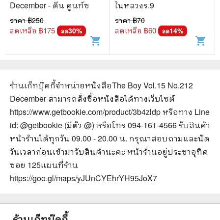
December - ดีน คูนท์ซ
ในหลวงร.9
ราคา ฿
250
ราคา ฿
70
ลดเหลือ ฿
175
ลดเหลือ ฿
60
30
%
14
%
ลด
ลด
shopping_cart
shopping_cart
ร้านเก็ทบุ๊คกี้จำหน่ายหนังสือ
The Boy Vol.15 No.212
December
สามารถสั่งซื้อหนังสือได้ทางเว็บไซต์
https://www.getbookie.com/product/3b4zldp
หรือทาง Line
id: @getbookie (มีตัว @) หรือโทร 094-161-4566 รับสินค้า
หน้าร้านได้ทุกวัน 09.00 - 20.00 น. กรุณาสอบถามและนัด
วันเวลาก่อนเข้ามารับสินค้านะคะ หน้าร้านอยู่ประชาอุทิศ
ซอย 125
แผนที่ร้าน
https://goo.gl/maps/yJUnCYEhrYH95JoX7
ร้านเก็ทบุ๊คกี้