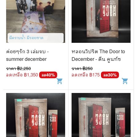
มีคราบน้ำ มีรอยขาด
ค่อยๆรัก 3 เล่มจบ -
หลอนวิปริต The Door to
summer december
December - ดีน คูนท์ซ
ราคา ฿
2,250
ราคา ฿
250
ลดเหลือ ฿
1,350
ลดเหลือ ฿
175
40
%
30
%
ลด
ลด
shopping_cart
shopping_cart