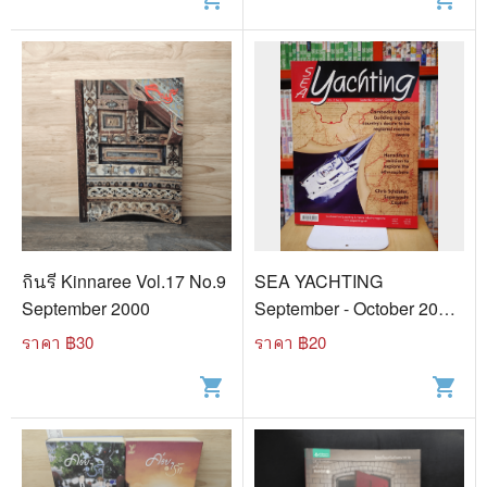
กินรี Kinnaree Vol.17 No.9
SEA YACHTING
September 2000
September - October 2007
Vol.2 No.5
ราคา ฿
30
ราคา ฿
20
shopping_cart
shopping_cart