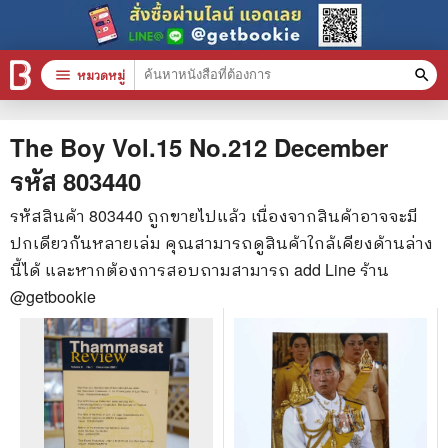
menu
หมวดหมู่
search
หมวดหมู่สินค้า
clear
The Boy Vol.15 No.212 December
รหัส
803440
หนังสือทั้งหมด
รหัสสินค้า
803440
ถูกขายไปแล้ว เนื่องจากสินค้าอาจจะมี
ปกเดียวกันหลายเล่ม คุณสามารถดูสินค้าใกล้เคียงด้านล่าง
stars
สินค้าใช้เฉพาะแต้มเท่านั้น
นี้ได้ และหากต้องการสอบถามสามารถ add Line ร้าน
📚 หนังสือทั่วไป
@getbookie
🦄 วรรณกรรม นิยาย เรื่องสั้น
🎓 การศึกษา
😼 หนังสือการ์ตูน