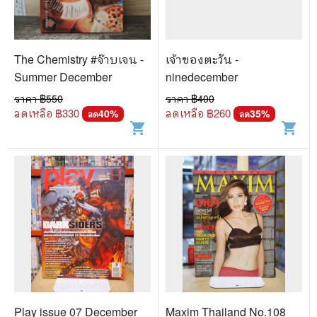
The Chemistry #จ๊าบเจน -
เจ้าของตะวัน -
Summer December
ninedecember
ราคา ฿
550
ราคา ฿
400
ลดเหลือ ฿
330
ลดเหลือ ฿
260
40
%
35
%
ลด
ลด
shopping_cart
shopping_cart
Play issue 07 December
Maxim Thailand No.108