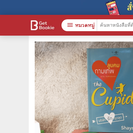
menu
หมวดหมู่
หนังสือทั้งหมด
🎓 การ
stars
สินค้าใช้เฉพาะแต้มเท่านั้น
⚖️ กฎห
💬 ภาษ
📚 หนังสือทั่วไป
💉 การ
😁 จิตวิทยา พัฒนาตนเอง
👮‍♀️ ค
👔 ธุรกิจ เศรษฐศาสตร์
🏫 หนัง