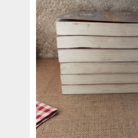
🦄 วรรณกรรม นิยาย เรื่องสั้น
👩 สนพ
🐇 เรื่องสั้น
☘️ สนพ.
🛖 วรรณคดีไทย นิทานพื้นบ้าน
🔵 สนพ
👩‍🦳 นิยายไทยรุ่นเก่า
🏳️‍🌈 ส
🏵️ บทกวี บทกลอน
🟩 สน
🏞️ นิยายภาพ
☀️ สนพ.
👨‍❤️‍👨 นิยายวาย นิยายยูริ
🟦 สนพ.
✍️ นิยายฟิคชั่น
⭕ สนพ.
🌏 นิยายแปล
🔴 สนพ
🏰 วรรณกรรมเยาวชน
🔲 สนพ
🦄 แฟนตาซี
💜 สนพ
🛸 ไซไฟ วิทยาศาสตร์
การ์ตู