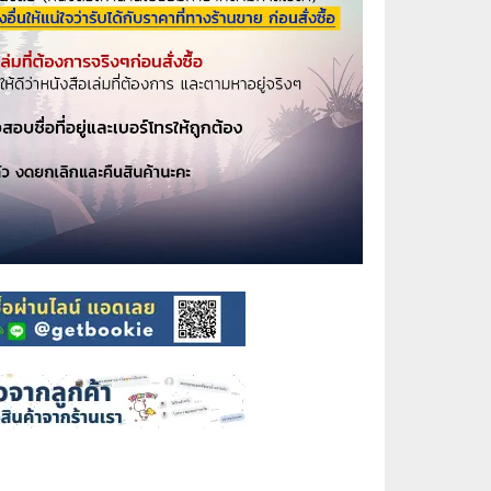
⚽ Sports
🎲 Board Game
2️⃣ Used Board Game บอร์ดเกมมือ
สอง
🎉 Party
🧠 Strategy
🪅 Family
♟️ Abstract
บอร์ดเกมแปลไทย
บอร์ดเกมโดยคนไทย
🎴 Card Sleeves ซองใส่การ์ด
Board Game