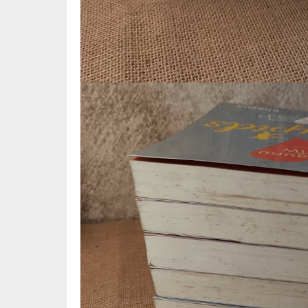
⛺ ผจญภัย
😀 ตลก สนุกสนาน
นิยาย วรรณกรรม