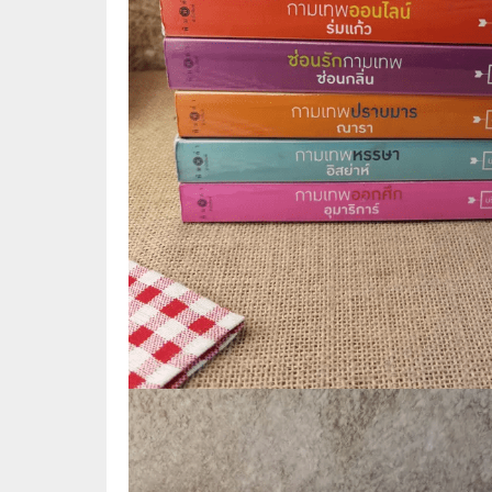
🛸 วิทยาศาสตร์ คณิตศาสตร์
🐾 เกี่ย
🌾 พืช สัตว์
🎻 การ
🥘 อาหาร สุขภาพ ความงาม
🍳 การ
👪 ครอบครัว การเลี้ยงลูก
🕵️‍♀️ 
🏡 บ้านและสวน
🎸 ดนตรี ภาพยนตร์
⚽ การ์
⚽ กีฬา เกม
😀 ตล
👸 นางงาม
🔮 แฟน
🖥️ คอมพิวเตอร์ เทคโนโลยี
🧗‍♂️ ผจ
หนังสือทั่วไป พ็อกเก็ตบุ๊ค
👽 ไซไฟ
☠️ การ์