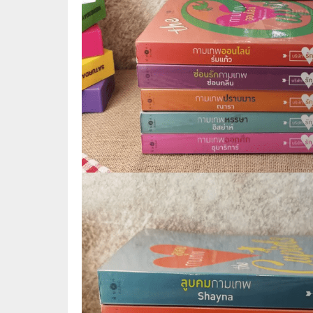
📜 ประวัติศาสตร์
👩‍🏫 
👤 ประวัติบุคคล ประสบการณ์ชีวิต
การศึ
🌠 โหราศาสตร์ การทำนาย
☸️ ธรรมะ ศาสนา ปรัชญา
😼 หนัง
🏙️ การเมือง สังคมศาสตร์
📚 การ์
🪦 งานศพ อนุสรณ์ต่างๆ
📗 การ์
🧳 ท่องเที่ยว ประสบการณ์ท่องเที่ยว
👨‍❤️‍👨 
💃 งานอดิเรก อาชีพ
🕰️ การ
สารคดี
❤️ รัก
🌎 สารคดี ความรู้รอบตัว
🎭 ดราม่
💎 เพชร พลอย อัญมณี
💀 ผี 