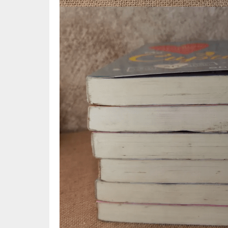
🌟 นิยายไลท์โนเวล
การ์ตูน
🏺 อิงประวัติศาสตร์
หนังสือ
🏮 นิยายจีน
กล่อง 
🌞 นิยายแจ่มใส
หนังสือ
❤️ รัก โรแมนติก
❤️‍🔥❤️‍🔥 นิยายรัก ราคาถูกสุด
🐲 หนัง
💀 ผี สยองขวัญ ระทึกขวัญ
🪐 ความ
🎭 ดราม่า ชีวิต
🐲 นิท
🌔 ลึกลับ
🔍 สืบสวน สอบสวน
⚔️ แอ็คชั่น ต่อสู้