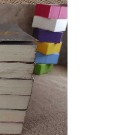
แก๊ก
การ์ตูนภาษาญี่ปุ่น
BOXSET การ์ตูน
การ์ตูน
สือเด็ก
รู้สำหรับเด็ก
าน