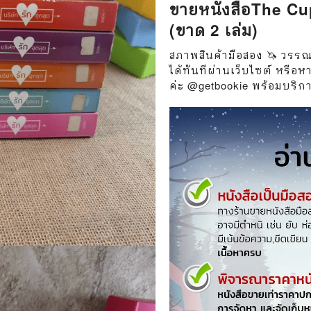
ขายหนังสือThe Cupi
วกับสัตว์
Gossip ดารา
(ขาด 2 เล่ม)
์ตูนดนตรี
👙 เซ็กซี่
สภาพสินค้ามือสอง 🦄 วรรณกร
์ตูนทำอาหาร
วัยรุ่น
ได้ทันทีผ่านเว็บไซต์ หรื
ค่ะ @getbookie พร้อมบริการใ
สืบสวน สอบสวน
🥘 อาหาร
⚔️ ต่อสู้ แอ๊คชั่น
💄 สุขภาพและความงาม
ตูนกีฬา
🏠 แต่งบ้าน
ก
🧳 ท่องเที่ยว
ตาซี
คู่มือเฉลยเกม
ญภัย ท่องเที่ยว
เกษตรและธรรมชาติ
แม่และเด็ก
ตูนผีไทย
ภาษาศาสตร์