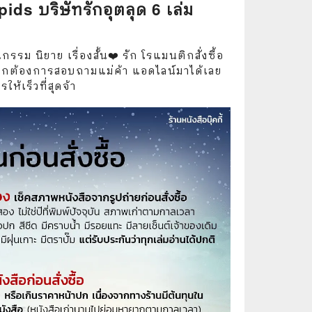
ds บริษัทรักอุตลุด 6 เล่ม
🧒 Children's Books
👪 Family and Relationships
รม นิยาย เรื่องสั้น❤️ รัก โรแมนติกสั่งซื้อ
🐕‍🦺 Animals
อหากต้องการสอบถามแม่ค้า แอดไลน์มาได้เลย
ห้เร็วที่สุดจ้า
🏛️ Politics & Government
⚙️ Engineering & Transportation
⚖️ Law
👤 Biography
🍸 Food and Drink
💃 Hobbies and Collectibles
🖋️ Literature and Fiction
🧳 Travel Literature