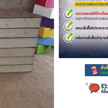
.ยอดธิดา
ไอทีและเทคโนโลยี
รักพิมพ์ Luckpim
นิตยสารเก่าราคาถูก
.Phoenix Next
นางงามและการประกวด
นพ.หมึกจีน
พ.บงกช
วิบูลย์กิจ
เนชั่น
สยามอินเตอร์
.บูรพัฒน์
.Zenshu
.Bly
นรายเดือน รายสัปดาห์