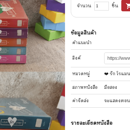
จำนวน
ชิ้น
shopping
แนะแนวการศึกษา
🤡 เรื่องสั้น ขำขัน
กษาและการสอน
🎨 ศิลปะและการออกแบบ
🎸 ดนตรี
ข้อมูลสินค้า
สือการ์ตูน
🩱 แฟชั่น
คำแนะนำ
ตูนชุด
🔭 วิทยาศาสตร์
ลิงค์
ตูนเล่มเดียวจบ
🕰️ ประวัติศาสตร์
หมวดหมู่
❤️ รัก โรแม
การ์ตูนวาย การ์ตูนยูริ
⛪ ศาสนา
สภาพ
หนังสือ
มือสอง
์ตูนยุคเก่า
🏙️ การเมือง
 โรแมนติก
⚽ กีฬา
ค่าจัดส่ง
จะแสดงตอนสั่
า ชีวิต เรื่องจริง
🎞️ ภาพยนตร์
สยองขวัญ ระทึกขวัญ
โมเดล
รายละเอียด
หนังสือ