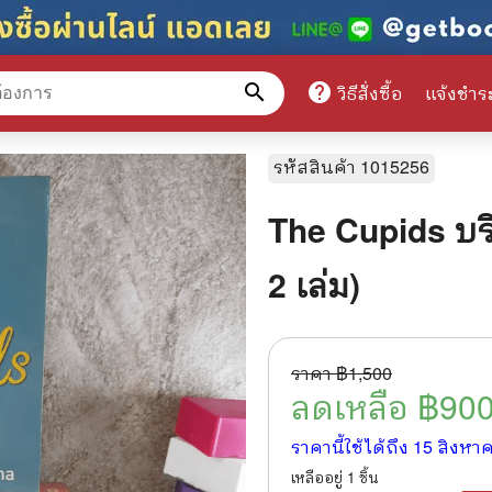
search
help
วิธีสั่งซื้อ
แจ้งชำร
หมวดหมู่สินค้า
รหัสสินค้า
1015256
The Cupids บริ
ศึกษา
📕 นิตยสาร
2 เล่ม)
มาย
📺 เรื่องย่อละครโทรทัศน์
าศาสตร์
นิตยสารดารารุ่นเก่า
ราคา ฿
1,500
แพทย์
แฟนคลับดารา
ลดเหลือ ฿
90
ู่มือเตรียมสอบราชการ
เรื่องย่อซีรี่ย์ต่างประเทศ
ราคานี้ใช้ได้ถึง
15 สิงหา
สือเรียน
🌍 ทั่วไปและวาไรตี้
เหลืออยู่
1
ชิ้น