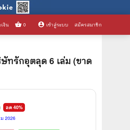
shopping_basket
account_circle
ะเงิน
0
เข้าสู่ระบบ
สมัครสมาชิก
clear
ษัทรักอุตลุด 6 เล่ม (ขาด
🌎 International Books
🎨 Art and Design
🤹‍♀️ Humor & Entertainment
🏝️ Survival & Emergency
0
ลด
40
%
Preparedness
🦸‍♂️ Comics & Graphic Novels
คม 2026
🏺 Historical & Political