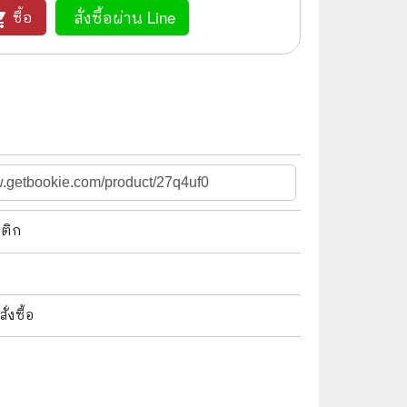
สั่งซื้อผ่าน Line
ซื้อ
_cart
🌠 Astrology
⛪ Religion
🧏‍♀️ Languages
🪐 Science & Math
🏋️‍♂️ Health and Well-Being
🤳 Social Science
นติก
😊 Self-Enrichment
👔 Business and Economics
🖥️ Computers & Technology
งซื้อ
🧑‍🏫 Education & Teaching
🎶 Music & Movie