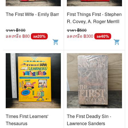
The First Wife - Emily Barr
First Things First - Stephen
R. Covey, A. Roger Merrill
ราคา ฿
100
ราคา ฿
500
ลดเหลือ ฿
80
ลดเหลือ ฿
300
20
%
40
%
ลด
ลด
shopping_cart
shopping_cart
Times First Learners'
The First Deadly Sin -
Thesaurus
Lawrence Sanders