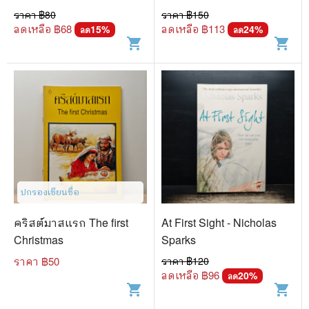
ราคา ฿
80
ราคา ฿
150
ลดเหลือ ฿
68
ลดเหลือ ฿
113
15
%
24
%
ลด
ลด
shopping_cart
shopping_cart
ปกรองเขียนชื่อ
คริสต์มาสแรก The first
At First Sight - Nicholas
Christmas
Sparks
ราคา ฿
50
ราคา ฿
120
ลดเหลือ ฿
96
20
%
ลด
shopping_cart
shopping_cart