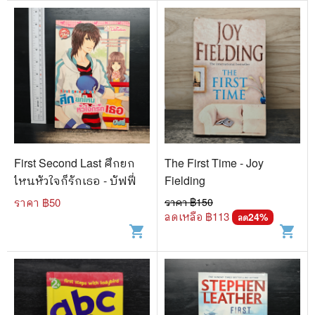
First Second Last ศึกยก
The First Time - Joy
ไหนหัวใจก็รักเธอ - บัฟฟี่
Fielding
ราคา ฿
50
ราคา ฿
150
ลดเหลือ ฿
113
24
%
ลด
shopping_cart
shopping_cart