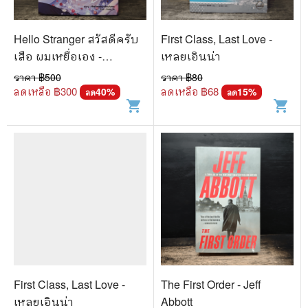
🐲 หนังสือเด็ก
📕 นิตยสาร
Hello Stranger สวัสดีครับ
First Class, Last Love -
🌎 International Books
เสือ ผมเหยื่อเอง -
เหลยเอินน่า
thefirstdayofautumn
ราคา ฿
500
ราคา ฿
80
🎲 Board Game
ลดเหลือ ฿
300
ลดเหลือ ฿
68
40
%
15
%
ลด
ลด
shopping_cart
shopping_cart
📅 สินค้าอื่นๆ
First Class, Last Love -
The First Order - Jeff
เหลยเอินน่า
Abbott