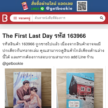
menu
หมวดหมู่
search
หมวดหมู่สินค้า
clear
The First Last Day
รหัส
163966
รหัสสินค้า
163966
ถูกขายไปแล้ว เนื่องจากสินค้าอาจจะมี
ปกเดียวกันหลายเล่ม คุณสามารถดูสินค้าใกล้เคียงด้านล่าง
หนังสือทั้งหมด
นี้ได้ และหากต้องการสอบถามสามารถ add Line ร้าน
stars
สินค้าใช้เฉพาะแต้มเท่านั้น
@getbookie
📚 หนังสือทั่วไป
🦄 วรรณกรรม นิยาย เรื่องสั้น
🎓 การศึกษา
😼 หนังสือการ์ตูน