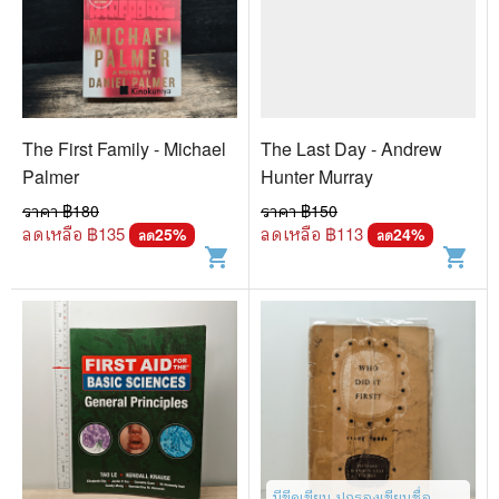
The First Family - Michael
The Last Day - Andrew
Palmer
Hunter Murray
ราคา ฿
180
ราคา ฿
150
ลดเหลือ ฿
135
ลดเหลือ ฿
113
25
%
24
%
ลด
ลด
shopping_cart
shopping_cart
มีขีดเขียน ปกรองเขียนชื่อ