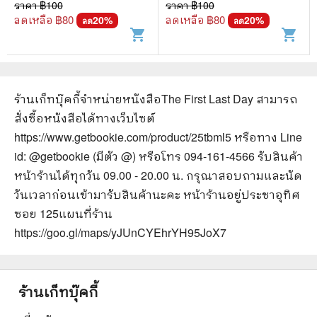
ราคา ฿
100
ราคา ฿
100
ลดเหลือ ฿
80
ลดเหลือ ฿
80
20
%
20
%
ลด
ลด
shopping_cart
shopping_cart
ร้านเก็ทบุ๊คกี้จำหน่ายหนังสือ
The First Last Day
สามารถ
สั่งซื้อหนังสือได้ทางเว็บไซต์
https://www.getbookie.com/product/25tbml5
หรือทาง Line
id: @getbookie (มีตัว @) หรือโทร 094-161-4566 รับสินค้า
หน้าร้านได้ทุกวัน 09.00 - 20.00 น. กรุณาสอบถามและนัด
วันเวลาก่อนเข้ามารับสินค้านะคะ หน้าร้านอยู่ประชาอุทิศ
ซอย 125
แผนที่ร้าน
https://goo.gl/maps/yJUnCYEhrYH95JoX7
ร้านเก็ทบุ๊คกี้