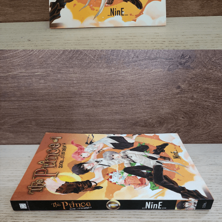
🐲 หนังสือเด็ก
📕 นิตยสาร
🌎 International Books
🎲 Board Game
📅 สินค้าอื่นๆ