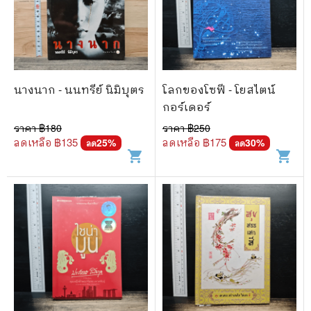
นางนาก - นนทรีย์ นิมิบุตร
โลกของโซฟี - โยสไตน์
กอร์เดอร์
ราคา ฿
180
ราคา ฿
250
ลดเหลือ ฿
135
ลดเหลือ ฿
175
25
%
30
%
ลด
ลด
shopping_cart
shopping_cart