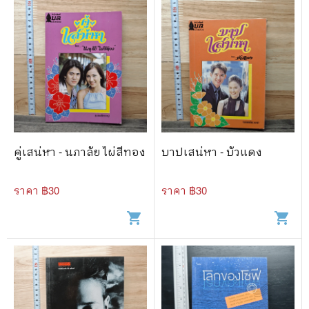
คู่เสน่หา - นภาลัย ไผ่สีทอง
บาปเสน่หา - บัวแดง
ราคา ฿
30
ราคา ฿
30
shopping_cart
shopping_cart