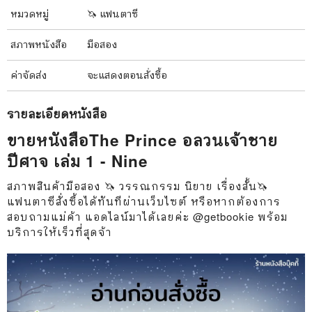
หมวดหมู่
🦄 แฟนตาซี
สภาพ
หนังสือ
มือสอง
ค่าจัดส่ง
จะแสดงตอนสั่งซื้อ
รายละเอียด
หนังสือ
ขายหนังสือThe Prince อลวนเจ้าชาย
ปีศาจ เล่ม 1 - Nine
สภาพสินค้ามือสอง 🦄 วรรณกรรม นิยาย เรื่องสั้น🦄
แฟนตาซีสั่งซื้อได้ทันทีผ่านเว็บไซต์ หรือหากต้องการ
สอบถามแม่ค้า แอดไลน์มาได้เลยค่ะ @getbookie พร้อม
บริการให้เร็วที่สุดจ้า