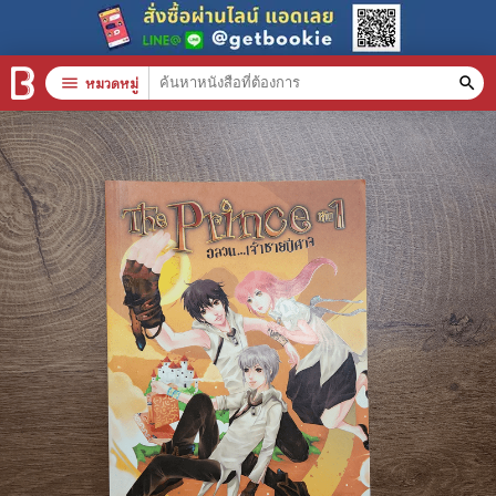
menu
หมวดหมู่
search
หมวดหมู่สินค้า
clear
หนังสือทั้งหมด
stars
สินค้าใช้เฉพาะแต้มเท่านั้น
📚 หนังสือทั่วไป
🦄 วรรณกรรม นิยาย เรื่องสั้น
🎓 การศึกษา
😼 หนังสือการ์ตูน