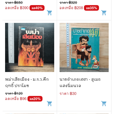
ราคา ฿
650
ราคา ฿
320
ลดเหลือ ฿
390
ลดเหลือ ฿
208
40
%
35
%
ลด
ลด
shopping_cart
shopping_cart
พม่าเสียเมือง - ม.ร.ว.คึก
นายอำเภอเฮฮา - สุเมธ
ฤทธิ์ ปราโมช
แสงนิ่มนวล
ราคา ฿
120
ราคา ฿
30
ลดเหลือ ฿
96
20
%
ลด
shopping_cart
shopping_cart