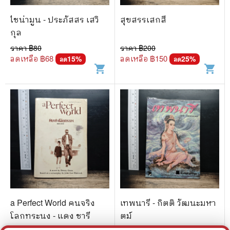
ไชน่ามูน - ประภัสสร เสวิ
สุขสรรเสกสี
กุล
ราคา ฿
80
ราคา ฿
200
ลดเหลือ ฿
68
ลดเหลือ ฿
150
15
%
25
%
ลด
ลด
shopping_cart
shopping_cart
a Perfect World คนจริง
เทพนารี - กิตติ วัฒนะมหา
โลกทระนง - แดง ชารี
ตม์