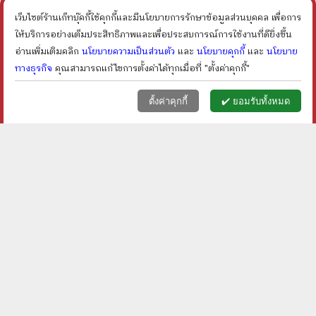
ราคา ฿
100
ราคา ฿
150
ลดเหลือ ฿
80
ลดเหลือ ฿
113
20
%
24
%
เว็บไซต์ร้านเก็ทบุ๊คกี้ใช้คุกกี้และมีนโยบายการรักษาข้อมูลส่วนบุคคล เพื่อการ
ลด
ลด
shopping_cart
shopping_cart
ให้บริการอย่างเต็มประสิทธิภาพและเพื่อประสบการณ์การใช้งานที่ดียิ่งขึ้น
อ่านเพิ่มเติมคลิก
นโยบายความเป็นส่วนตัว
และ
นโยบายคุกกี้
และ
นโยบาย
ทางธุรกิจ
คุณสามารถแก้ไขการตั้งค่าได้ทุกเมื่อที่ "ตั้งค่าคุกกี้"
หน้าแรก
ตะกร้า (
0
)
เมนูลูกค้า
home
shopping_basket
face
ตั้งค่าคุกกี้
✔️ ยอมรับทั้งหมด
โตขึ้นผมอยากเป็นหมา -
ความทรงจำสีเทา - dp
โยโกะ คิตายามะ
ราคา ฿
120
ราคา ฿
80
ลดเหลือ ฿
96
ลดเหลือ ฿
68
20
%
15
%
ลด
ลด
shopping_cart
shopping_cart