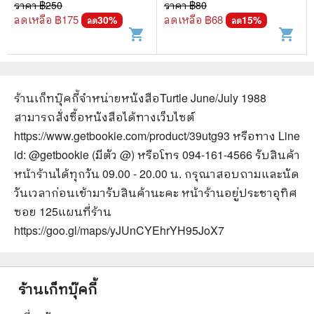
ราคา ฿
250
ราคา ฿
80
ลดเหลือ ฿
175
ลดเหลือ ฿
68
30
%
15
%
ลด
ลด
shopping_cart
shopping_cart
ร้านเก็ทบุ๊คกี้จำหน่ายหนังสือ
Turtle June/July 1988
สามารถสั่งซื้อหนังสือได้ทางเว็บไซต์
https://www.getbookie.com/product/39utg93
หรือทาง Line
id: @getbookie (มีตัว @) หรือโทร 094-161-4566 รับสินค้า
หน้าร้านได้ทุกวัน 09.00 - 20.00 น. กรุณาสอบถามและนัด
วันเวลาก่อนเข้ามารับสินค้านะคะ หน้าร้านอยู่ประชาอุทิศ
ซอย 125
แผนที่ร้าน
https://goo.gl/maps/yJUnCYEhrYH95JoX7
ร้านเก็ทบุ๊คกี้