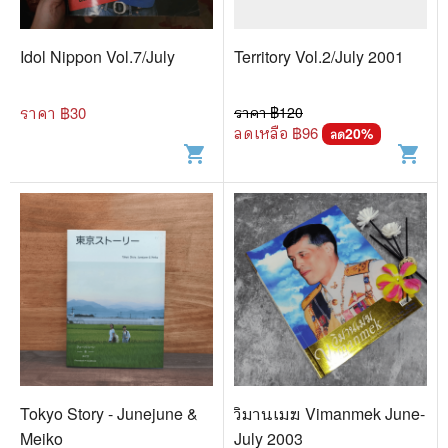
🐲 หนังสือเด็ก
📕 นิตยสาร
Idol Nippon Vol.7/July
Territory Vol.2/July 2001
🌎 International Books
ราคา ฿
30
ราคา ฿
120
🎲 Board Game
ลดเหลือ ฿
96
20
%
ลด
shopping_cart
shopping_cart
📅 สินค้าอื่นๆ
Tokyo Story - Junejune &
วิมานเมฆ Vimanmek June-
Meiko
July 2003