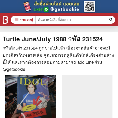
menu
หมวดหมู่
search
หมวดหมู่สินค้า
clear
Turtle June/July 1988
รหัส
231524
รหัสสินค้า
231524
ถูกขายไปแล้ว เนื่องจากสินค้าอาจจะมี
ปกเดียวกันหลายเล่ม คุณสามารถดูสินค้าใกล้เคียงด้านล่าง
หนังสือทั้งหมด
นี้ได้ และหากต้องการสอบถามสามารถ add Line ร้าน
stars
สินค้าใช้เฉพาะแต้มเท่านั้น
@getbookie
📚 หนังสือทั่วไป
🦄 วรรณกรรม นิยาย เรื่องสั้น
🎓 การศึกษา
😼 หนังสือการ์ตูน