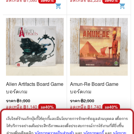
ลด
ลด
shopping_cart
shopping_cart
Alien Artifacts Board Game
Amun-Re Board Game
บอร์ดเกม
บอร์ดเกม
ราคา ฿
1,900
ราคา ฿
2,900
ลดเหลือ ฿
1,140
ลดเหลือ ฿
1,740
40
%
40
%
ลด
ลด
shopping_cart
shopping_cart
เว็บไซต์ร้านเก็ทบุ๊คกี้ใช้คุกกี้และมีนโยบายการรักษาข้อมูลส่วนบุคคล เพื่อการ
ให้บริการอย่างเต็มประสิทธิภาพและเพื่อประสบการณ์การใช้งานที่ดียิ่งขึ้น
อ่านเพิ่มเติมคลิก
นโยบายความเป็นส่วนตัว
และ
นโยบายคุกกี้
และ
นโยบาย