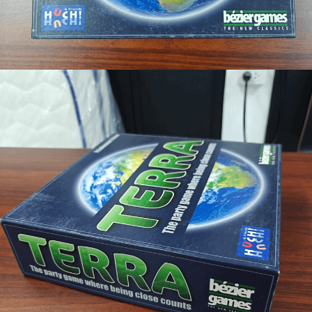
🐲 หนังสือเด็ก
📕 นิตยสาร
🌎 International Books
🎲 Board Game
📅 สินค้าอื่นๆ