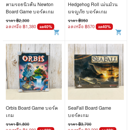
ตามรอยนิวตัน Newton
Hedgehog Roll เม่นม้วน
Board Game บอร์ดเกม
ผจญภัย บอร์ดเกม
ราคา ฿
2,300
ราคา ฿
950
ลดเหลือ ฿
1,380
ลดเหลือ ฿
570
40
%
40
%
ลด
ลด
shopping_cart
shopping_cart
Orbis Board Game บอร์ด
SeaFall Board Game
เกม
บอร์ดเกม
ราคา ฿
1,800
ราคา ฿
3,700
ลดเหลือ ฿
1,080
ลดเหลือ ฿
2,220
40
%
40
%