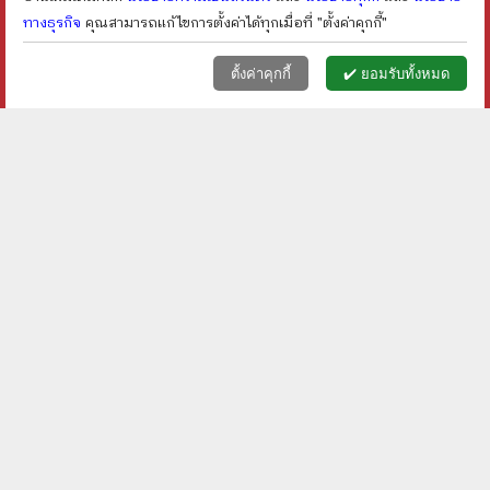
ทางธุรกิจ
คุณสามารถแก้ไขการตั้งค่าได้ทุกเมื่อที่ "ตั้งค่าคุกกี้"
หน้าแรก
ตะกร้า (
0
)
เมนูลูกค้า
home
shopping_basket
face
ตั้งค่าคุกกี้
✔️ ยอมรับทั้งหมด
Dice Age: The Hunt นักล่า
Tao Long: The Way of the
ยุคหิน Board Game บอร์ด
Dragon Board Game
เกม
บอร์ดเกม
ราคา ฿
1,350
ราคา ฿
1,300
ลดเหลือ ฿
810
ลดเหลือ ฿
780
40
%
40
%
ลด
ลด
shopping_cart
shopping_cart