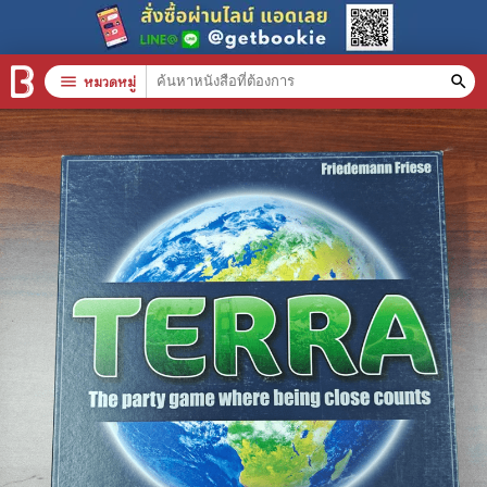
menu
หมวดหมู่
search
หมวดหมู่สินค้า
clear
หนังสือทั้งหมด
stars
สินค้าใช้เฉพาะแต้มเท่านั้น
📚 หนังสือทั่วไป
🦄 วรรณกรรม นิยาย เรื่องสั้น
🎓 การศึกษา
😼 หนังสือการ์ตูน