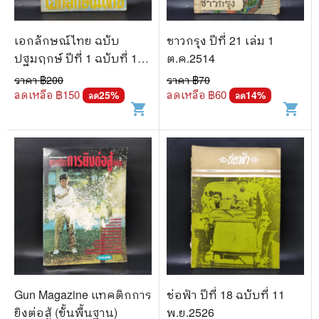
เอกลักษณ์ไทย ฉบับ
ชาวกรุง ปีที่ 21 เล่ม 1
ปฐมฤกษ์ ปีที่ 1 ฉบับที่ 1
ต.ค.2514
ม.ค.2520
ราคา ฿
200
ราคา ฿
70
ลดเหลือ ฿
150
ลดเหลือ ฿
60
25
%
14
%
ลด
ลด
shopping_cart
shopping_cart
Gun Magazine แทคติกการ
ช่อฟ้า ปีที่ 18 ฉบับที่ 11
ยิงต่อสู้ (ขั้นพื้นฐาน)
พ.ย.2526