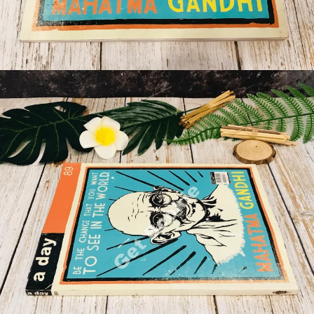
🐲 หนังสือเด็ก
📕 นิตยสาร
🌎 International Books
🎲 Board Game
📅 สินค้าอื่นๆ