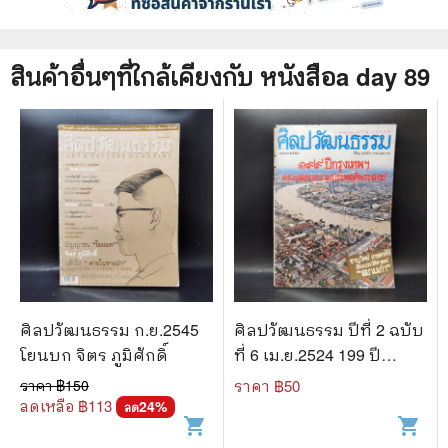
สินค้าอื่นๆที่ใกล้เคียงกับ
หนังสือ
a day 89
ศิลปวัฒนธรรม ก.ย.2545
ศิลปวัฒนธรรม ปีที่ 2 ฉบับ
โยนบก จิตร ภูมิศักดิ์
ที่ 6 เม.ย.2524 199 ปี
กรุงเทพฯตรวจสอบความ
ราคา ฿
150
ราคา ฿
50
ประพฤติพระสงฆ์
ลดเหลือ ฿
113
24
%
ลด
shopping_cart
shopping_cart