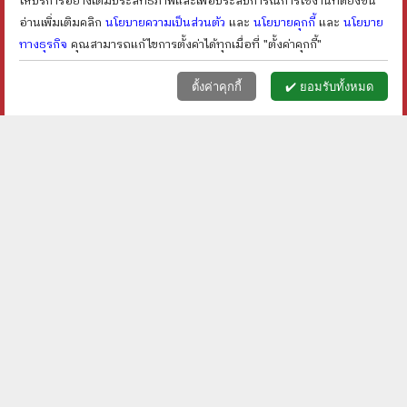
อ่านเพิ่มเติมคลิก
นโยบายความเป็นส่วนตัว
และ
นโยบายคุกกี้
และ
นโยบาย
ทางธุรกิจ
คุณสามารถแก้ไขการตั้งค่าได้ทุกเมื่อที่ "ตั้งค่าคุกกี้"
หน้าแรก
ตะกร้า (
0
)
เมนูลูกค้า
home
shopping_basket
face
ตั้งค่าคุกกี้
✔️ ยอมรับทั้งหมด
Feature Magazine สารคดี
Feature Magazine สารคดี
ฉบับที่ 418 ธ.ค.2562 วันยัน
ฉบับที่ 423 ม.ย.2563
ค่ำ คืนยันรุ่ง
Covid-19 Please Wear a
ราคา ฿
120
ราคา ฿
100
Mask
ลดเหลือ ฿
96
ลดเหลือ ฿
80
20
%
20
%
ลด
ลด
shopping_cart
shopping_cart