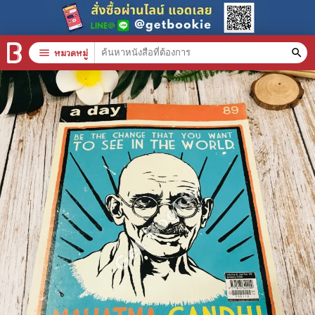
menu
หมวดหมู่
search
หมวดหมู่สินค้า
clear
หนังสือทั้งหมด
stars
สินค้าใช้เฉพาะแต้มเท่านั้น
📚 หนังสือทั่วไป
🦄 วรรณกรรม นิยาย เรื่องสั้น
🎓 การศึกษา
😼 หนังสือการ์ตูน