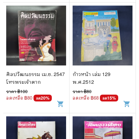
ศิลปวัฒนธรรม เม.ย. 2547
ก้าวหน้า เล่ม 129
โหรพระเจ้าตาก
พ.ศ.2512
ราคา ฿
100
ราคา ฿
80
ลดเหลือ ฿
80
ลดเหลือ ฿
68
20
%
15
%
ลด
ลด
shopping_cart
shopping_cart