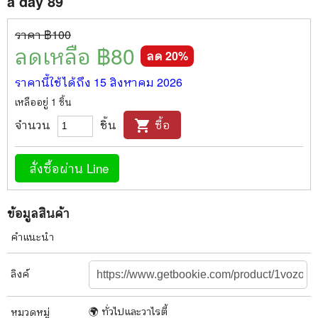
a day 89
ราคา ฿
100
ลดเหลือ ฿
80
ลด
20
%
ราคานี้ใช้ได้ถึง
15 สิงหาคม 2026
เหลืออยู่
1
ชิ้น
จำนวน
ชิ้น
ซื้อ
shopping_cart
สั่งซื้อผ่าน Line
ข้อมูลสินค้า
คำแนะนำ
ลิงค์
🌍 ทั่วไปและวาไรตี้
หมวดหมู่