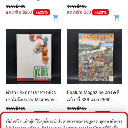
ราคา ฿
400
ราคา ฿
100
ลดเหลือ ฿
260
ลดเหลือ ฿
80
35
%
20
%
ลด
ลด
shopping_cart
shopping_cart
ตำราประกอบอาหารด้วย
Feature Magazine สารคดี
เตาไมโครเวฟ Microwave
ฉบับที่ 386 เม.ย.2560
Cook Book
ตากสินมหาราชกับศึกฮา
ราคา ฿
150
ราคา ฿
150
เตียน
ลดเหลือ ฿
113
ลดเหลือ ฿
113
24
%
24
%
ลด
ลด
shopping_cart
shopping_cart
เว็บไซต์ร้านเก็ทบุ๊คกี้ใช้คุกกี้และมีนโยบายการรักษาข้อมูลส่วนบุคคล เพื่อการ
ให้บริการอย่างเต็มประสิทธิภาพและเพื่อประสบการณ์การใช้งานที่ดียิ่งขึ้น