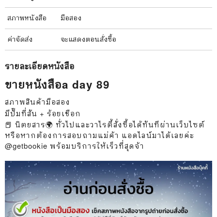
สภาพ
หนังสือ
มือสอง
ค่าจัดส่ง
จะแสดงตอนสั่งซื้อ
รายละเอียด
หนังสือ
ขายหนังสือa day 89
สภาพสินค้ามือสอง
มีปั๊มที่สัน + ร้อยเชือก
📕 นิตยสาร🌍 ทั่วไปและวาไรตี้สั่งซื้อได้ทันทีผ่านเว็บไซต์
หรือหากต้องการสอบถามแม่ค้า แอดไลน์มาได้เลยค่ะ
@getbookie พร้อมบริการให้เร็วที่สุดจ้า