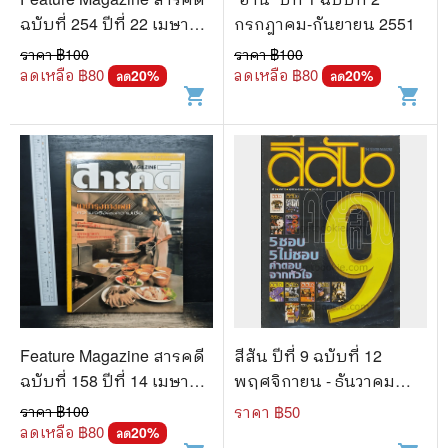
ฉบับที่ 254 ปีที่ 22 เมษายน
กรกฎาคม-กันยายน 2551
2549 ดาวินชี
ราคา ฿
100
ราคา ฿
100
ลดเหลือ ฿
80
ลดเหลือ ฿
80
20
%
20
%
ลด
ลด
shopping_cart
shopping_cart
Feature Magazine สารคดี
สีสัน ปีที่ 9 ฉบับที่ 12
ฉบับที่ 158 ปีที่ 14 เมษายน
พฤศจิกายน - ธันวาคม
2541 ยาบำรุงทางเพศ
2540
ราคา ฿
100
ราคา ฿
50
ลดเหลือ ฿
80
20
%
ลด