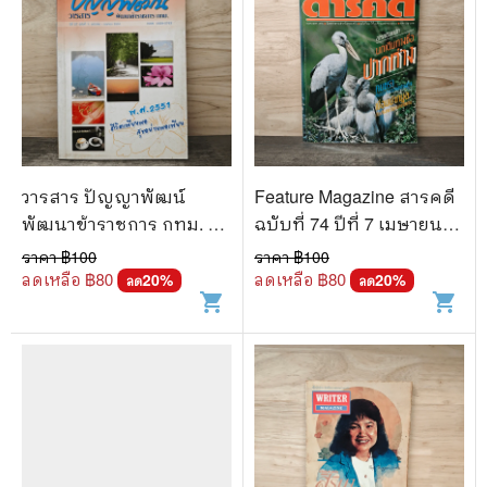
วารสาร ปัญญาพัฒน์
Feature Magazine สารคดี
พัฒนาข้าราชการ กทม. ปี
ฉบับที่ 74 ปีที่ 7 เมษายน
ที่ 27 ฉบับที่ 1 มกราคม -
2534 คนชรา
ราคา ฿
100
ราคา ฿
100
เมษายน 2551
ลดเหลือ ฿
80
ลดเหลือ ฿
80
20
%
20
%
ลด
ลด
shopping_cart
shopping_cart