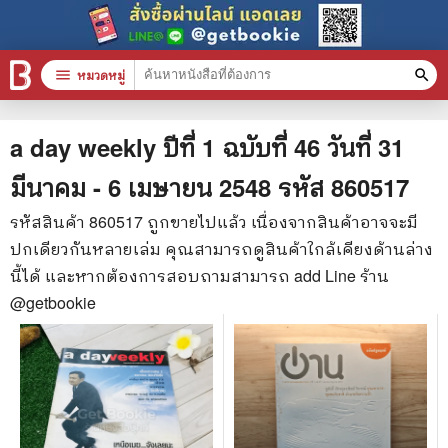
menu
หมวดหมู่
search
หมวดหมู่สินค้า
clear
a day weekly ปีที่ 1 ฉบับที่ 46 วันที่ 31
มีนาคม - 6 เมษายน 2548
รหัส
860517
หนังสือทั้งหมด
รหัสสินค้า
860517
ถูกขายไปแล้ว เนื่องจากสินค้าอาจจะมี
ปกเดียวกันหลายเล่ม คุณสามารถดูสินค้าใกล้เคียงด้านล่าง
stars
สินค้าใช้เฉพาะแต้มเท่านั้น
นี้ได้ และหากต้องการสอบถามสามารถ add Line ร้าน
📚 หนังสือทั่วไป
@getbookie
🦄 วรรณกรรม นิยาย เรื่องสั้น
🎓 การศึกษา
😼 หนังสือการ์ตูน