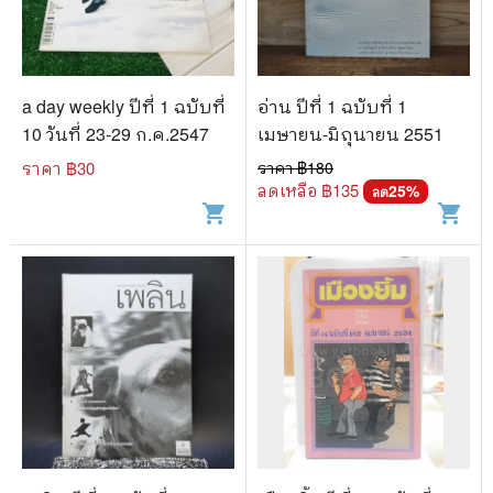
🐲 หนังสือเด็ก
📕 นิตยสาร
🌎 International Books
a day weekly ปีที่ 1 ฉบับที่
อ่าน ปีที่ 1 ฉบับที่ 1
🎲 Board Game
10 วันที่ 23-29 ก.ค.2547
เมษายน-มิถุนายน 2551
ราคา ฿
30
ราคา ฿
180
📅 สินค้าอื่นๆ
ลดเหลือ ฿
135
25
%
ลด
shopping_cart
shopping_cart