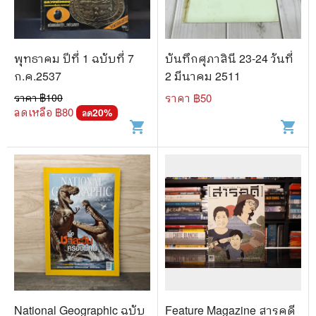
พุทธาคม ปีที่ 1 ฉบับที่ 7
บันทึกศุภาสินี 23-24 วันที่
ก.ค.2537
2 มีนาคม 2511
ราคา ฿
100
ราคา ฿
50
ลดเหลือ ฿
80
20
%
ลด
shopping_cart
shopping_cart
National Geographic ฉบับ
Feature Magazine สารคดี