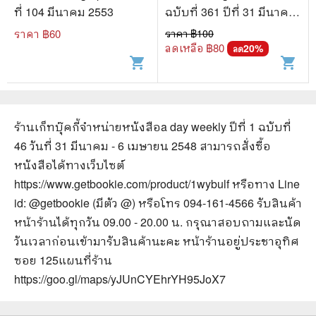
ที่ 104 มีนาคม 2553
ฉบับที่ 361 ปีที่ 31 มีนาคม
2558 (30 คนสีเขียว)
ราคา ฿
60
ราคา ฿
100
ลดเหลือ ฿
80
20
%
ลด
shopping_cart
shopping_cart
ร้านเก็ทบุ๊คกี้จำหน่ายหนังสือ
a day weekly ปีที่ 1 ฉบับที่
46 วันที่ 31 มีนาคม - 6 เมษายน 2548
สามารถสั่งซื้อ
หนังสือได้ทางเว็บไซต์
https://www.getbookie.com/product/1wybulf
หรือทาง Line
id: @getbookie (มีตัว @) หรือโทร 094-161-4566 รับสินค้า
หน้าร้านได้ทุกวัน 09.00 - 20.00 น. กรุณาสอบถามและนัด
วันเวลาก่อนเข้ามารับสินค้านะคะ หน้าร้านอยู่ประชาอุทิศ
ซอย 125
แผนที่ร้าน
https://goo.gl/maps/yJUnCYEhrYH95JoX7