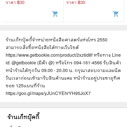
นิทาน 19
นิทาน 13
ราคา ฿
30
ราคา ฿
30
shopping_cart
shopping_cart
ร้านเก็ทบุ๊คกี้จำหน่ายหนังสือ
ศาสตร์แห่งโหร 2550
สามารถสั่งซื้อหนังสือได้ทางเว็บไซต์
https://www.getbookie.com/product/2xz6d8f
หรือทาง Line
id: @getbookie (มีตัว @) หรือโทร 094-161-4566 รับสินค้า
หน้าร้านได้ทุกวัน 09.00 - 20.00 น. กรุณาสอบถามและนัด
วันเวลาก่อนเข้ามารับสินค้านะคะ หน้าร้านอยู่ประชาอุทิศ
ซอย 125
แผนที่ร้าน
https://goo.gl/maps/yJUnCYEhrYH95JoX7
ร้านเก็ทบุ๊คกี้