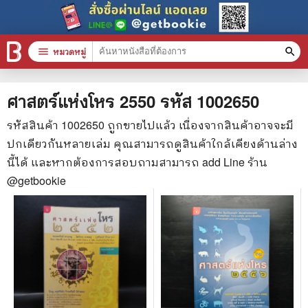
menu
หมวดหมู่
search
หมวดหมู่สินค้า
clear
ศาสตร์แห่งโหร 2550
รหัส
1002650
รหัสสินค้า
1002650
ถูกขายไปแล้ว เนื่องจากสินค้าอาจจะมี
ปกเดียวกันหลายเล่ม คุณสามารถดูสินค้าใกล้เคียงด้านล่าง
หนังสือทั้งหมด
นี้ได้ และหากต้องการสอบถามสามารถ add Line ร้าน
stars
สินค้าใช้เฉพาะแต้มเท่านั้น
@getbookie
📚 หนังสือทั่วไป
🦄 วรรณกรรม นิยาย เรื่องสั้น
🎓 การศึกษา
😼 หนังสือการ์ตูน