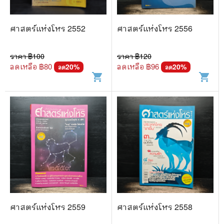
🐲 หนังสือเด็ก
📕 นิตยสาร
ศาสตร์แห่งโหร 2552
ศาสตร์แห่งโหร 2556
🌎 International Books
ราคา ฿
100
ราคา ฿
120
🎲 Board Game
ลดเหลือ ฿
80
ลดเหลือ ฿
96
20
%
20
%
ลด
ลด
shopping_cart
shopping_cart
📅 สินค้าอื่นๆ
ศาสตร์แห่งโหร 2559
ศาสตร์แห่งโหร 2558