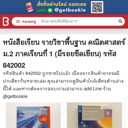
menu
หมวดหมู่
search
หมวดหมู่สินค้า
clear
หนังสือเรียน รายวิชาพื้นฐาน คณิตศาสตร์
ม.2 ภาคเรียนที่ 1 (มีรอยขีดเขียน)
รหัส
หนังสือทั้งหมด
842002
stars
สินค้าใช้เฉพาะแต้มเท่านั้น
รหัสสินค้า
842002
ถูกขายไปแล้ว เนื่องจากสินค้าอาจจะมี
ปกเดียวกันหลายเล่ม คุณสามารถดูสินค้าใกล้เคียงด้านล่าง
📚 หนังสือทั่วไป
นี้ได้ และหากต้องการสอบถามสามารถ add Line ร้าน
🦄 วรรณกรรม นิยาย เรื่องสั้น
@getbookie
🎓 การศึกษา
😼 หนังสือการ์ตูน