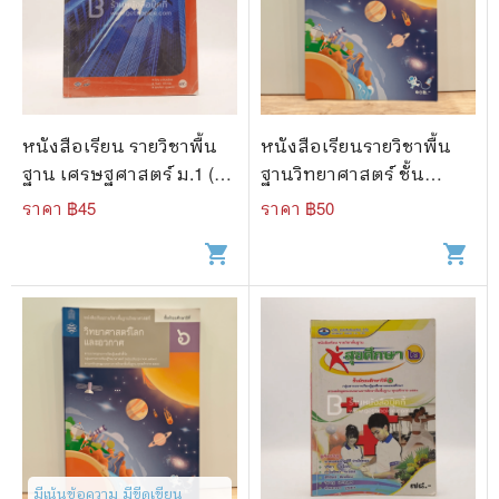
🐲 หนังสือเด็ก
📕 นิตยสาร
🌎 International Books
🎲 Board Game
หนังสือเรียน รายวิชาพื้น
หนังสือเรียนรายวิชาพื้น
ฐาน เศรษฐศาสตร์ ม.1 (มี
ฐานวิทยาศาสตร์ ชั้น
📅 สินค้าอื่นๆ
รอยขีดเขียน)
มัธยมศึกษาปีที่ 6
ราคา ฿
45
ราคา ฿
50
วิทยาศาสตร์โลกและ
shopping_cart
shopping_cart
อวกาศ
มีเน้นข้อความ มีขีดเขียน