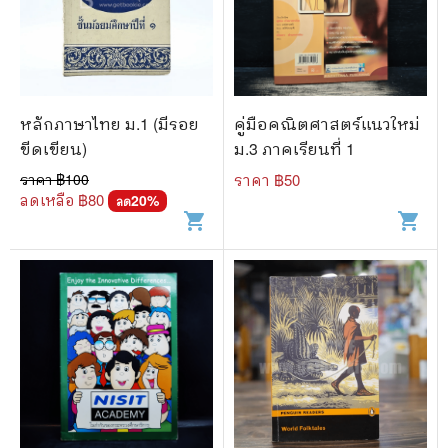
หลักภาษาไทย ม.1 (มีรอย
คู่มือคณิตศาสตร์แนวใหม่
ขีดเขียน)
ม.3 ภาคเรียนที่ 1
ราคา ฿
100
ราคา ฿
50
ลดเหลือ ฿
80
20
%
ลด
shopping_cart
shopping_cart