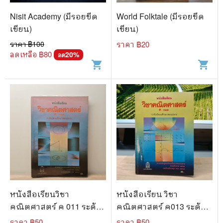
Nisit Academy (มีรอยขีด
World Folktale (มีรอยขีด
เขียน)
เขียน)
ราคา ฿
100
ราคา ฿
20
ลดเหลือ ฿
80
20
%
ลด
shopping_cart
shopping_cart
หนังสือเรียนวิชา
หนังสือเรียน วิชา
คณิตศาสตร์ ค 011 ระดับ
คณิตศาสตร์ ค013 ระดับ
มัธยมศึกษาตอนปลาย
มัธยมศึกษาตอนปลาย
ราคา ฿
50
ราคา ฿
50