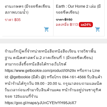
งานเกษตร (มีรอยขีดเขียน
Earth : Our Home 2 เล่ม (มี
สภาพบวมน้ำ)
รอยขีดเขียน)
ราคา ฿
35
ราคา ฿
150
ลดเหลือ ฿
113
24
%
ลด
shopping_cart
shopping_cart
ร้านเก็ทบุ๊คกี้จำหน่ายหนังสือ
หนังสือเรียน รายวิชาพื้น
ฐาน คณิตศาสตร์ ม.2 ภาคเรียนที่ 1 (มีรอยขีดเขียน)
สามารถสั่งซื้อหนังสือได้ทางเว็บไซต์
https://www.getbookie.com/product/i0h29x
หรือทาง Line
id: @getbookie (มีตัว @) หรือโทร 094-161-4566 รับสินค้า
หน้าร้านได้ทุกวัน 09.00 - 20.00 น. กรุณาสอบถามและนัด
วันเวลาก่อนเข้ามารับสินค้านะคะ หน้าร้านอยู่ประชาอุทิศ
ซอย 125
แผนที่ร้าน
https://goo.gl/maps/yJUnCYEhrYH95JoX7