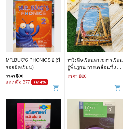
MR.BUG'S PHONICS 2 (มี
หนังสือเรียนสาระการเรียน
รอยขีดเขียน)
รู้พื้นฐาน การเคลื่อนที่และ
พลังงาน ชั้นม.4
ราคา ฿
90
ราคา ฿
20
ลดเหลือ ฿
77
14
%
ลด
shopping_cart
shopping_cart