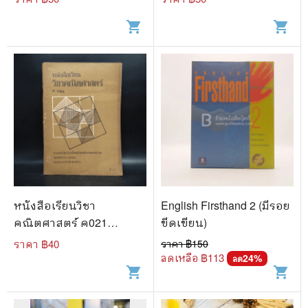
shopping_cart
shopping_cart
หนังสือเรียนวิชา
English Firsthand 2 (มีรอย
คณิตศาสตร์ ค021
ขีดเขียน)
มัธยมศึกษาตอนปลาย
ราคา ฿
40
ราคา ฿
150
พ.ศ.2524
ลดเหลือ ฿
113
24
%
ลด
shopping_cart
shopping_cart