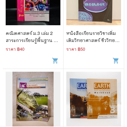
คณิตศาสตร์ ม.3 เล่ม 2
หนังสือเรียนรายวิชาเพิ่ม
สาระการเรียนรู้พื้นฐาน &
เติมวิทยาศาสตร์ ชีววิทยา
เพิ่มเติม
ม.4 เล่ม 2
ราคา ฿
40
ราคา ฿
50
shopping_cart
shopping_cart