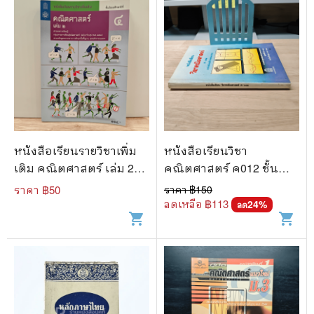
หนังสือเรียนรายวิชาเพิ่ม
หนังสือเรียนวิชา
เติม คณิตศาสตร์ เล่ม 2
คณิตศาสตร์ ค012 ชั้น
ชั้นมัธยมศึกษาปีที่ 4
มัธยมศึกษาตอนปลาย
ราคา ฿
50
ราคา ฿
150
ลดเหลือ ฿
113
24
%
ลด
shopping_cart
shopping_cart