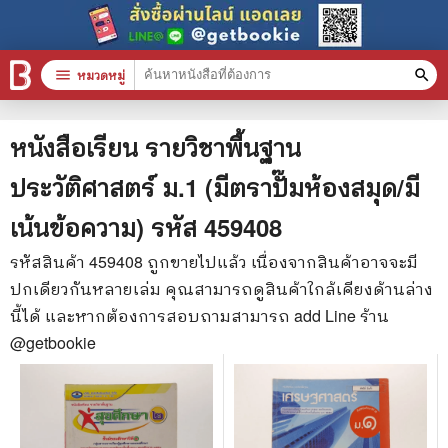
menu
หมวดหมู่
search
หมวดหมู่สินค้า
clear
หนังสือเรียน รายวิชาพื้นฐาน
ประวัติศาสตร์ ม.1 (มีตราปั๊มห้องสมุด/มี
หนังสือทั้งหมด
เน้นข้อความ)
รหัส
459408
stars
สินค้าใช้เฉพาะแต้มเท่านั้น
รหัสสินค้า
459408
ถูกขายไปแล้ว เนื่องจากสินค้าอาจจะมี
ปกเดียวกันหลายเล่ม คุณสามารถดูสินค้าใกล้เคียงด้านล่าง
📚 หนังสือทั่วไป
นี้ได้ และหากต้องการสอบถามสามารถ add Line ร้าน
🦄 วรรณกรรม นิยาย เรื่องสั้น
@getbookie
🎓 การศึกษา
😼 หนังสือการ์ตูน