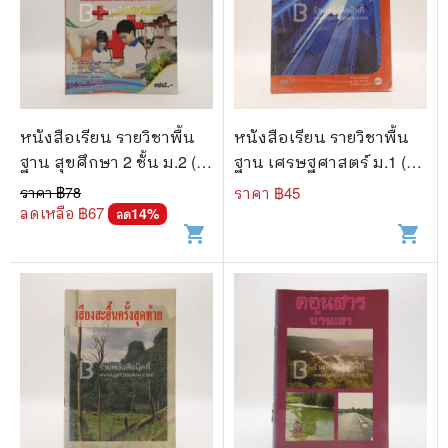
🐲 หนังสือเด็ก
📕 นิตยสาร
🌎 International Books
🎲 Board Game
หนังสือเรียน รายวิชาพื้น
หนังสือเรียน รายวิชาพื้น
📅 สินค้าอื่นๆ
ฐาน สุขศึกษา 2 ชั้น ม.2 (มี
ฐาน เศรษฐศาสตร์ ม.1 (มี
เน้นข้อความ)
รอยขีดเขียน)
ราคา ฿
78
ราคา ฿
45
ลดเหลือ ฿
67
14
%
ลด
shopping_cart
shopping_cart