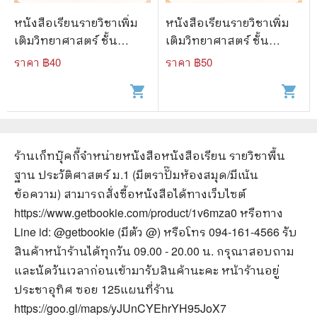
หนังสือเรียนรายวิชาเพิ่ม
หนังสือเรียนรายวิชาเพิ่ม
เติมวิทยาศาสตร์ ชั้น
เติมวิทยาศาสตร์ ชั้น
มัธยมศึกษาปีที่ 4 โลก
มัธยมศึกษาปีที่ 4 โลก
ราคา ฿
40
ราคา ฿
50
ดาราศาสตร์ และอวกาศ
ดาราศาสตร์ และอวกาศ
shopping_cart
shopping_cart
เล่ม 2
เล่ม 1
ร้านเก็ทบุ๊คกี้จำหน่ายหนังสือ
หนังสือเรียน รายวิชาพื้น
ฐาน ประวัติศาสตร์ ม.1 (มีตราปั๊มห้องสมุด/มีเน้น
ข้อความ)
สามารถสั่งซื้อหนังสือได้ทางเว็บไซต์
https://www.getbookie.com/product/1v6mza0
หรือทาง
Line id: @getbookie (มีตัว @) หรือโทร 094-161-4566 รับ
สินค้าหน้าร้านได้ทุกวัน 09.00 - 20.00 น. กรุณาสอบถาม
และนัดวันเวลาก่อนเข้ามารับสินค้านะคะ หน้าร้านอยู่
ประชาอุทิศ ซอย 125
แผนที่ร้าน
https://goo.gl/maps/yJUnCYEhrYH95JoX7