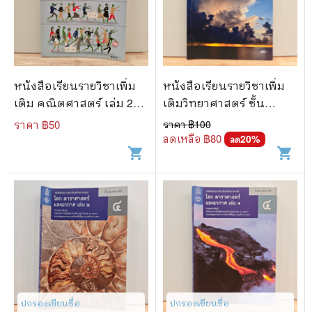
หนังสือเรียนรายวิชาเพิ่ม
หนังสือเรียนรายวิชาเพิ่ม
เติม คณิตศาสตร์ เล่ม 2
เติมวิทยาศาสตร์ ชั้น
ชั้นมัธยมศึกษาปีที่ 4
มัธยมศึกษาปีที่ 5 โลก
ราคา ฿
50
ราคา ฿
100
ดาราศาสตร์ และอวกาศ
ลดเหลือ ฿
80
20
%
ลด
shopping_cart
shopping_cart
เล่ม 4
ปกรองเขียนชื่อ
ปกรองเขียนชื่อ