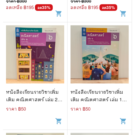
ราคา ฿
300
ราคา ฿
300
ห้องสมุด)
ห้องสมุด)
ลดเหลือ ฿
195
ลดเหลือ ฿
195
35
%
35
%
ลด
ลด
shopping_cart
shopping_cart
หนังสือเรียนรายวิชาเพิ่ม
หนังสือเรียนรายวิชาเพิ่ม
เติม คณิตศาสตร์ เล่ม 2
เติม คณิตศาสตร์ เล่ม 1
ชั้นมัธยมศึกษาปีที่ 6
ชั้นมัธยมศึกษาปีที่ 6
ราคา ฿
50
ราคา ฿
50
shopping_cart
shopping_cart