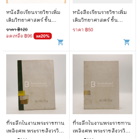
หนังสือเรียนรายวิชาเพิ่ม
หนังสือเรียนรายวิชาเพิ่ม
เติมวิทยาศาสตร์ ชั้น
เติมวิทยาศาสตร์ ชั้น
มัธยมศึกษาปีที่ 4 เคมี เล่ม
มัธยมศึกษาปีที่ 4 เคมี เล่ม
ราคา ฿
120
ราคา ฿
50
2
1
ลดเหลือ ฿
96
20
%
ลด
shopping_cart
shopping_cart
ที่ระลึกในงานพระราชทาน
ที่ระลึกในงานพระราชทาน
เพลิงศพ พระราชสังวรวิมล
เพลิงศพ พระราชสังวรวิมล
แช่ม ธมฺมานนฺท (มีตราปั๊ม
แช่ม ธมฺมานนฺท (มีตราปั๊ม