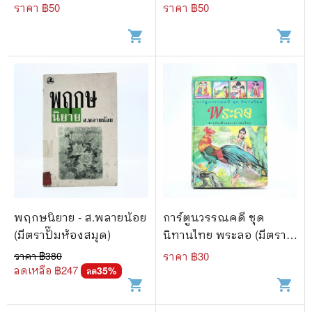
มัธยมศึกษาปีที่ 6
มัธยมศึกษาปีที่ 6
ราคา ฿
50
ราคา ฿
50
วิทยาศาสตร์โลกและ
วิทยาศาสตร์โลกและ
shopping_cart
shopping_cart
อวกาศ
อวกาศ
พฤกษนิยาย - ส.พลายน้อย
การ์ตูนวรรณคดี ชุด
(มีตราปั๊มห้องสมุด)
นิทานไทย พระลอ (มีตรา
ปั๊มห้องสมุด)
ราคา ฿
380
ราคา ฿
30
ลดเหลือ ฿
247
35
%
ลด
shopping_cart
shopping_cart