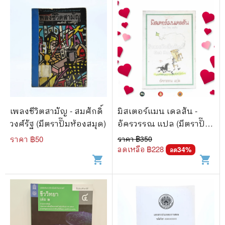
เพลงชีวิตสามัญ - สมศักดิ์
มิสเตอร์แมน เดลสัน -
วงศ์รัฐ (มีตราปั๊มห้องสมุด)
อัครวรรณ แปล (มีตราปั๊ม
ห้องสมุด)
ราคา ฿
50
ราคา ฿
350
ลดเหลือ ฿
228
34
%
ลด
shopping_cart
shopping_cart