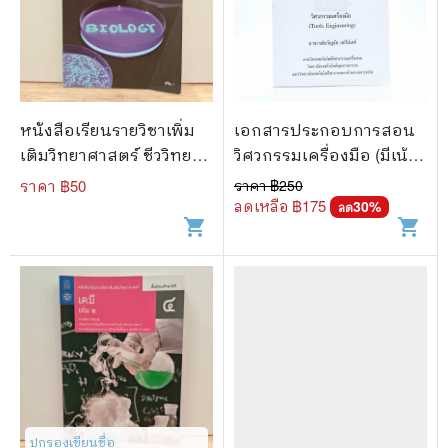
หนังสือเรียนรายวิชาเพิ่ม
เอกสารประกอบการสอน
เติมวิทยาศาสตร์ ชีววิทยา
วิศวกรรมเครื่องมือ (มีเน้น
ม.4 เล่ม 2
ข้อความ)
ราคา ฿
50
ราคา ฿
250
ลดเหลือ ฿
175
30
%
ลด
shopping_cart
shopping_cart
ปกรองเขียนชื่อ