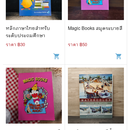
🐲 หนังสือเด็ก
📕 นิตยสาร
🌎 International Books
หลักภาษาไทยสำหรับ
Magic Books สมุดระบายสี
🎲 Board Game
ระดับประถมศึกษา
ราคา ฿
30
ราคา ฿
50
📅 สินค้าอื่นๆ
shopping_cart
shopping_cart