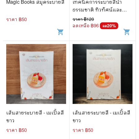
Magic Books สมุดระบายสี
เทคนิคการระบายสีน้ำ
ธรรมชาติ ทิวทัศน์และ
ดอกไม้ - นพดล เนตรดี
ราคา ฿
50
ราคา ฿
120
ลดเหลือ ฿
96
20
%
ลด
shopping_cart
shopping_cart
เส้นสายระบายสี - เมเปิ้ลสี
เส้นสายระบายสี - เมเปิ้ลสี
ขาว
ขาว
ราคา ฿
50
ราคา ฿
50