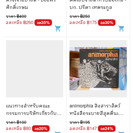
ศักดิ์เกษม
บก. ปรีดา เหตระกูล
ราคา ฿
400
ราคา ฿
250
ลดเหลือ ฿
260
ลดเหลือ ฿
175
35
%
30
%
ลด
ลด
shopping_cart
shopping_cart
แนวทางสำหรับคณะ
animorphia สิงสาราสัตว์
กรรมการบริษัทเกี่ยวกับ
หนังสือระบายสีสุดตื่นเต้น
ระบบการควบคุมภายใน
และท้าทาย
ราคา ฿
100
ราคา ฿
195
ลดเหลือ ฿
80
ลดเหลือ ฿
147
20
%
24
%
ลด
ลด