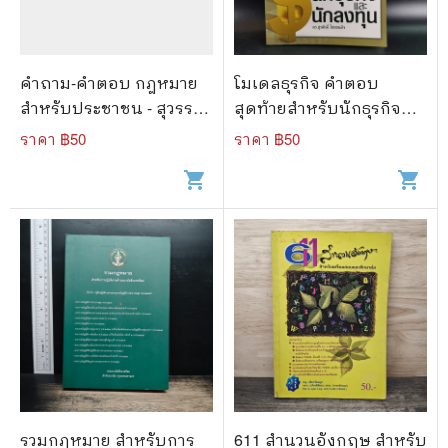
คำถาม-คำตอบ กฎหมาย
โมเดลธุรกิจ คำตอบ
สำหรับประชาชน - สุวรรณ
สุดท้ายสำหรับนักธุรกิจ
ปรีชาหาญ น.บ.
และนักลงทุน - ดร.สุรศักดิ์
ราคา ฿
50
ราคา ฿
50
ไชยธนกิจ
shopping_cart
shopping_cart
รวมกฎหมาย สำหรับการ
611 สำนวนอังกฤษ สำหรับ