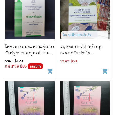
ในเล่มมีระบายสีแล้ว
โครงการอบรมความรู้เกี่ยว
สมุดระบายสีสำหรับทุก
กับรัฐธรรมนูญใหม่ และ
เพศทุกวัย บำบัด
กฎหมายสำหรับสตรี เรื่อง
ความเครียดด้วยศิลปะ -
ราคา ฿
120
ราคา ฿
50
กฎหมายใกล้ตัว
EMMA FARRARONS
ลดเหลือ ฿
96
20
%
ลด
shopping_cart
shopping_cart
(เอ็มม่า ฟาร์รารอนส์)