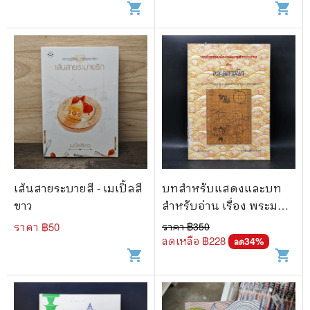
shopping_cart
shopping_cart
เส้นสายระบายสี - เมเปิ้ลสี
บทสำหรับแสดงและบท
ขาว
สำหรับอ่าน เรื่อง พระมหา
ชนก
ราคา ฿
50
ราคา ฿
350
ลดเหลือ ฿
228
34
%
ลด
shopping_cart
shopping_cart