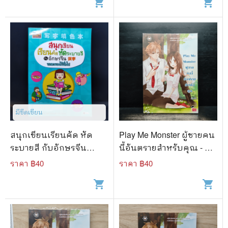
shopping_cart
shopping_cart
มีขีดเขียน
สนุกเขียนเรียนคัด หัด
Play Me Monster ผู้ชายคน
ระบายสี กับอักษรจีน
นี้อันตรายสำหรับคุณ - ลูก
หมวดของใช้ทั่วไป
ชุบ
ราคา ฿
40
ราคา ฿
40
shopping_cart
shopping_cart