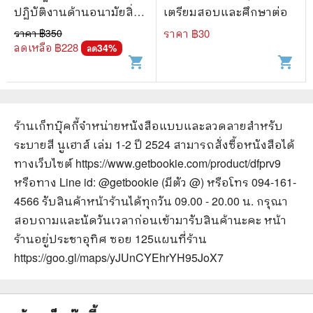
ปฏิบัติงานด้านอนามัยสิ่ง
เตรียมสอบและศึกษาต่อ
แวดล้อม
ราคา ฿
350
ราคา ฿
30
ลดเหลือ ฿
228
34
%
ลด
shopping_cart
shopping_cart
ร้านเก็ทบุ๊คกี้จำหน่ายหนังสือ
แบบและลวดลายสำหรับ
ระบายสี นูเฮาส์ เล่ม 1-2 ปี 2524
สามารถสั่งซื้อหนังสือได้
ทางเว็บไซต์
https://www.getbookie.com/product/dfprv9
หรือทาง Line id: @getbookie (มีตัว @) หรือโทร 094-161-
4566 รับสินค้าหน้าร้านได้ทุกวัน 09.00 - 20.00 น. กรุณา
สอบถามและนัดวันเวลาก่อนเข้ามารับสินค้านะคะ หน้า
ร้านอยู่ประชาอุทิศ ซอย 125
แผนที่ร้าน
https://goo.gl/maps/yJUnCYEhrYH95JoX7