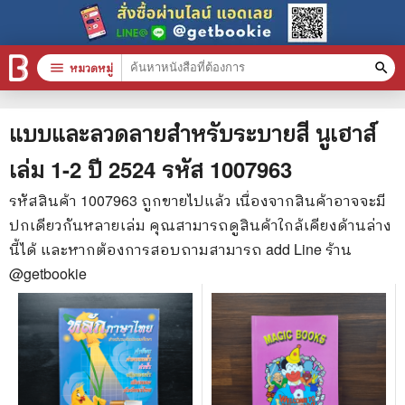
menu
หมวดหมู่
search
หมวดหมู่สินค้า
clear
แบบและลวดลายสำหรับระบายสี นูเฮาส์
เล่ม 1-2 ปี 2524
รหัส
1007963
หนังสือทั้งหมด
รหัสสินค้า
1007963
ถูกขายไปแล้ว เนื่องจากสินค้าอาจจะมี
ปกเดียวกันหลายเล่ม คุณสามารถดูสินค้าใกล้เคียงด้านล่าง
stars
สินค้าใช้เฉพาะแต้มเท่านั้น
นี้ได้ และหากต้องการสอบถามสามารถ add Line ร้าน
📚 หนังสือทั่วไป
@getbookie
🦄 วรรณกรรม นิยาย เรื่องสั้น
🎓 การศึกษา
😼 หนังสือการ์ตูน