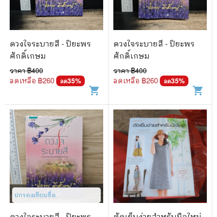
ดวงใจระบายสี - ปิยะพร
ดวงใจระบายสี - ปิยะพร
ศักดิ์เกษม
ศักดิ์เกษม
ราคา ฿
400
ราคา ฿
400
ลดเหลือ ฿
260
ลดเหลือ ฿
260
35
%
35
%
ลด
ลด
shopping_cart
shopping_cart
ปกรองเขียนชื่อ
ดวงใจระบายสี - ปิยะพร
ตัดเย็บง่ายสำหรับมือใหม่ -