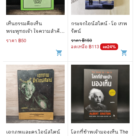
เห็นธรรมคือเห็น
กระจกไอน์สไตน์ - โอ เทพ
พระพุทธเจ้า ใจความสำคัญ
รัตน์
ทั้งหมดของพุทธศาสนา
ราคา ฿
50
ราคา ฿
150
ลดเหลือ ฿
113
24
%
ลด
shopping_cart
shopping_cart
เอกภพและดร.ไอน์สไตน์
โลกที่ข้าพเจ้ามองเห็น The