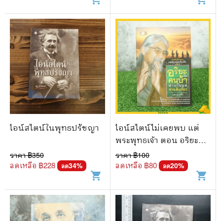
ไอน์สไตน์ในพุทธปรัชญา
ไอน์สไตน์ไม่เคยพบ แต่
พระพุทธเจ้า ตอน อริยะกับ
คนบ้าห่างกันแค่ฟางเส้น
ราคา ฿
350
ราคา ฿
100
เดียว - เหม ญาณวีโร
ลดเหลือ ฿
228
ลดเหลือ ฿
80
34
%
20
%
ลด
ลด
shopping_cart
shopping_cart