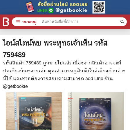
menu
หมวดหมู่
search
หมวดหมู่สินค้า
clear
ไอน์สไตน์พบ พระพุทธเจ้าเห็น
รหัส
759489
หนังสือทั้งหมด
รหัสสินค้า
759489
ถูกขายไปแล้ว เนื่องจากสินค้าอาจจะมี
ปกเดียวกันหลายเล่ม คุณสามารถดูสินค้าใกล้เคียงด้านล่าง
stars
สินค้าใช้เฉพาะแต้มเท่านั้น
นี้ได้ และหากต้องการสอบถามสามารถ add Line ร้าน
📚 หนังสือทั่วไป
@getbookie
🦄 วรรณกรรม นิยาย เรื่องสั้น
🎓 การศึกษา
😼 หนังสือการ์ตูน