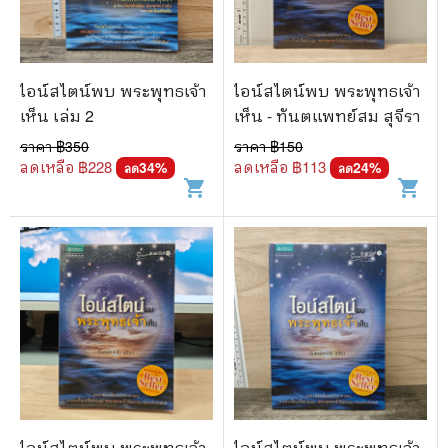
🐲 หนังสือเด็ก
📕 นิตยสาร
🌎 International Books
ไอน์สไตน์พบ พระพุทธเจ้า
ไอน์สไตน์พบ พระพุทธเจ้า
เห็น เล่ม 2
เห็น - ทันตแพทย์สม สุจีรา
🎲 Board Game
ราคา ฿
350
ราคา ฿
150
📅 สินค้าอื่นๆ
ลดเหลือ ฿
228
ลดเหลือ ฿
113
34
%
24
%
ลด
ลด
shopping_cart
shopping_cart
ไอน์สไตน์พบ พระพุทธเจ้า
ไอน์สไตน์พบ พระพุทธเจ้า