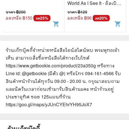
World As I See It - อัลเบิร์ต
ไอน์สไตน์
ราคา ฿
200
ราคา ฿
120
ลดเหลือ ฿
150
ลดเหลือ ฿
96
25
%
20
%
ลด
ลด
shopping_cart
shopping_cart
ร้านเก็ทบุ๊คกี้จำหน่ายหนังสือ
ไอน์สไตน์พบ พระพุทธเจ้า
เห็น
สามารถสั่งซื้อหนังสือได้ทางเว็บไซต์
https://www.getbookie.com/product/23a350g
หรือทาง
Line id: @getbookie (มีตัว @) หรือโทร 094-161-4566 รับ
สินค้าหน้าร้านได้ทุกวัน 09.00 - 20.00 น. กรุณาสอบถาม
และนัดวันเวลาก่อนเข้ามารับสินค้านะคะ หน้าร้านอยู่
ประชาอุทิศ ซอย 125
แผนที่ร้าน
https://goo.gl/maps/yJUnCYEhrYH95JoX7
ร้านเก็ทบุ๊คกี้