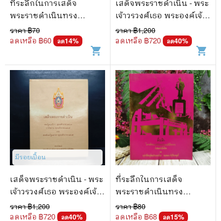
ที่ระลึกในการเสด็จ
เสด็จพระราชดำเนิน - พระ
พระราชดำเนินทรง
เจ้าวรวงศ์เธอ พระองค์เจ้า
ประกอบพิธีวางศิลาฤกษ์
วิภาวดีรังสิต
ราคา ฿
70
ราคา ฿
1,200
และพิธีเปิดอาคารศาล
ลดเหลือ ฿
60
ลดเหลือ ฿
720
14
%
40
%
ลด
ลด
shopping_cart
shopping_cart
จังหวัดพัทยา
มีรอยเปื้อน
เสด็จพระราชดำเนิน - พระ
ที่ระลึกในการเสด็จ
เจ้าวรวงศ์เธอ พระองค์เจ้า
พระราชดำเนินทรง
วิภาวดีรังสิต
ประกอบพิธีเปิดอาคาร
ราคา ฿
1,200
ราคา ฿
80
ศาลจังหวัดเชียงใหม่และ
ลดเหลือ ฿
720
ลดเหลือ ฿
68
40
%
15
%
ลด
ลด