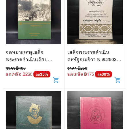
จดหมายเหตุเสด็จ
เสด็จพระราชดำเนิน
พระราชดำเนินเลียบ
สหรัฐอเมริกา พ.ศ.2503
มณฑลฝ่ายเหนือ
นายกาญจนะ เฮงสุวนิช
ราคา ฿
400
ราคา ฿
250
พ.ศ.2469
ลดเหลือ ฿
260
ลดเหลือ ฿
175
35
%
30
%
ลด
ลด
shopping_cart
shopping_cart