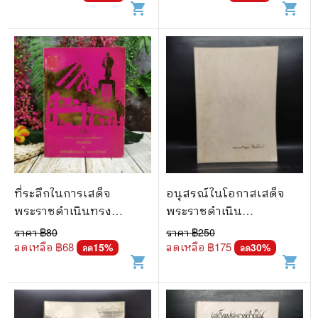
shopping_cart
shopping_cart
อนุสาวรีย์พระรูปพระเจ้า
บรมวงศ์เธอ กรมหลวง
ราชบุรีดิเรกฤทธิ์
ที่ระลึกในการเสด็จ
อนุสรณ์ในโอกาสเสด็จ
พระราชดำเนินทรง
พระราชดำเนิน
ประกอบพิธีเปิดอาหาร
พระราชทานเพลิงศพ
ราคา ฿
80
ราคา ฿
250
ศาลจังหวัดเชียงใหม่ และ
พล.ร.ต.สนอง นิสาลักษณ์
ลดเหลือ ฿
68
ลดเหลือ ฿
175
15
%
30
%
ลด
ลด
shopping_cart
shopping_cart
อนุสาวรีย์พระรูปพระเจ้า
บรมวงศ์เธอ กรมหลวง
ราชบุรีดิเรกฤทธิ์