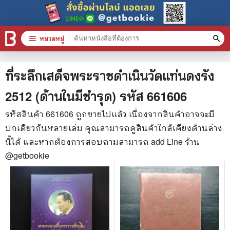
menu
หมวดหมู่
search
หมวดหมู่สินค้า
clear
ที่ระลึกเสด็จพระราชดำเนินวัดแท่นดงรัง
2512 (ด้านในมีชำรุด)
รหัส
661606
หนังสือทั้งหมด
รหัสสินค้า
661606
ถูกขายไปแล้ว เนื่องจากสินค้าอาจจะมี
ปกเดียวกันหลายเล่ม คุณสามารถดูสินค้าใกล้เคียงด้านล่าง
stars
สินค้าใช้เฉพาะแต้มเท่านั้น
นี้ได้ และหากต้องการสอบถามสามารถ add Line ร้าน
📚 หนังสือทั่วไป
@getbookie
🦄 วรรณกรรม นิยาย เรื่องสั้น
🎓 การศึกษา
😼 หนังสือการ์ตูน