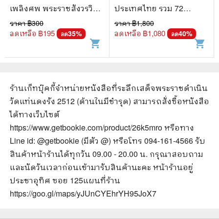
เพลิงศพ พระราชสังวรวิมล
ประเทศไทย รวม 72
แช่ม ธมฺมานนฺท (มีตราปั๊ม
จังหวัด ฉบับพิเศษ โดย
ราคา ฿
300
ราคา ฿
1,800
ห้องสมุด)
เสด็จพระราชกุศล
ลดเหลือ ฿
195
ลดเหลือ ฿
1,080
35
%
40
%
ลด
ลด
shopping_cart
shopping_cart
ร้านเก็ทบุ๊คกี้จำหน่ายหนังสือ
ที่ระลึกเสด็จพระราชดำเนิน
วัดแท่นดงรัง 2512 (ด้านในมีชำรุด)
สามารถสั่งซื้อหนังสือ
ได้ทางเว็บไซต์
https://www.getbookie.com/product/26k5mro
หรือทาง
Line id: @getbookie (มีตัว @) หรือโทร 094-161-4566 รับ
สินค้าหน้าร้านได้ทุกวัน 09.00 - 20.00 น. กรุณาสอบถาม
และนัดวันเวลาก่อนเข้ามารับสินค้านะคะ หน้าร้านอยู่
ประชาอุทิศ ซอย 125
แผนที่ร้าน
https://goo.gl/maps/yJUnCYEhrYH95JoX7