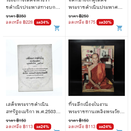
ชดำเนิรประพาสทางบก
พระราชดำเนินประพาศ
ทางเรือรอบแหลมมะลายู
ทวีปยุโรป ครั้งที่ 2 รุ่นที่ 2
ราคา ฿
350
ราคา ฿
250
รัตนโกสินทรศก 109
ปิยมหาราชานุสรณ์
ลดเหลือ ฿
228
ลดเหลือ ฿
175
34
%
30
%
ลด
ลด
shopping_cart
shopping_cart
พุทธศักราช 2548
เสด็จพระราชดำเนิน
ที่ระลึกเนื่องในงาน
สหรัฐอเมริกา พ.ศ.2503
พระราชทานเพลิงพระวัย
อนุสรณ์ในงาน
จตตาลโย
ราคา ฿
150
ราคา ฿
150
พระราชทานเพลิงศพ พัน
ลดเหลือ ฿
113
ลดเหลือ ฿
113
24
%
24
%
ลด
ลด