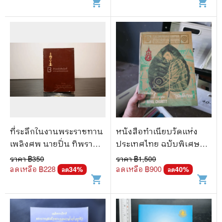
shopping_cart
shopping_cart
โท หม่อมเจ้าสมภพ เกษม
ศรี
ที่ระลึกในงานพระราชทาน
หนังสือทำเนียบวัดแห่ง
เพลิงศพ นายปิ่น ทิพราช
ประเทศไทย ฉบับพิเศษ
คัมภิรานนท์ (ด้านในเป็น
โดยเสด็จพระราชกุศล
ราคา ฿
350
ราคา ฿
1,500
พระเครื่องเบญจภาคี)
ลดเหลือ ฿
228
ลดเหลือ ฿
900
34
%
40
%
ลด
ลด
shopping_cart
shopping_cart