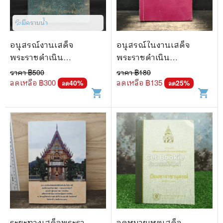
💦มีคราบน้ำ
อนุสรณ์งานเสด็จ
อนุสรณ์ในงานเสด็จ
พระราชดำเนิน
พระราชดำเนิน
พระราชทานเพลิงศพ
พระราชทานเพลิงศพ พล
ราคา ฿
500
ราคา ฿
180
ศาสตราจารย์ ดร.มัลลิกา
ตำรวจตรี นิตย์ สุขุม ป.ช.,
ลดเหลือ ฿
300
ลดเหลือ ฿
135
40
%
25
%
ลด
ลด
shopping_cart
shopping_cart
เภาพิจิตร
ป.ม., ท.จ.ว.
ระยะทางเสด็จพระรา
จดหมายเหตุเสด็จ