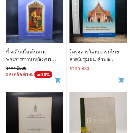
ที่ระลึกเนื่องในงาน
โครงการวัฒนธรรมไทย
พระราชทานเพลิงศพ
สายใยชุมชน ตำบล
ดร.ปรีชา อมาตยกุล
พระแท่น วัดพระแท่นดงรัง
ราคา ฿
300
ราคา ฿
30
วรวิหาร
ลดเหลือ ฿
195
35
%
ลด
shopping_cart
shopping_cart