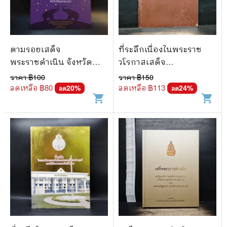
🐲 หนังสือเด็ก
📕 นิตยสาร
🌎 International Books
ตามรอยเสด็จ
ที่ระลึกเนื่องในพระราช
🎲 Board Game
พระราชดำเนิน จังหวัด
วโรกาสเสด็จ
นครนายก
พระราชดำเนิน ทรง
ราคา ฿
100
ราคา ฿
150
📅 สินค้าอื่นๆ
ประกอบพิธีเปิดอาคาร
ลดเหลือ ฿
80
ลดเหลือ ฿
113
20
%
24
%
ลด
ลด
shopping_cart
shopping_cart
อำนวยการ องค์การ
เภสัชกรรม