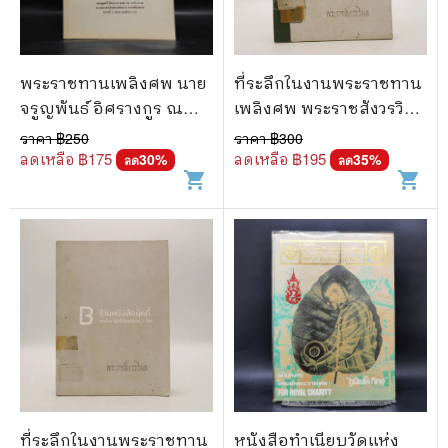
พระราชทานเพลิงศพ นาย
ที่ระลึกในงานพระราชทาน
จรูญพันธ์ อิศรางกูร ณ
เพลิงศพ พระราชสังวรวิมล
อยุธยา (การเสด็จ
แช่ม ธมฺมานนฺท (มีตราปั๊ม
ราคา ฿
250
ราคา ฿
300
พระราชดำเนินเยือน สมา
ห้องสมุด)
ลดเหลือ ฿
175
ลดเหลือ ฿
195
30
%
35
%
ลด
ลด
shopping_cart
shopping_cart
พันธรัฐสวิส และ
สาธารณรัฐออสเตรีย)
ที่ระลึกในงานพระราชทาน
หนังสือทำเนียบวัดแห่ง